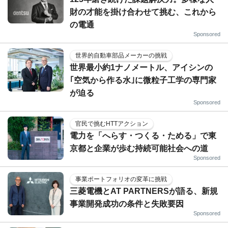
財の才能を掛け合わせて挑む、これから
の電通
Sponsored
世界的自動車部品メーカーの挑戦
世界最小約1ナノメートル、アイシンの
｢空気から作る水｣に微粒子工学の専門家
が迫る
Sponsored
官民で挑むHTTアクション
電力を「へらす・つくる・ためる」で東
京都と企業が歩む持続可能社会への道
Sponsored
事業ポートフォリオの変革に挑戦
三菱電機とAT PARTNERSが語る、新規
事業開発成功の条件と失敗要因
Sponsored