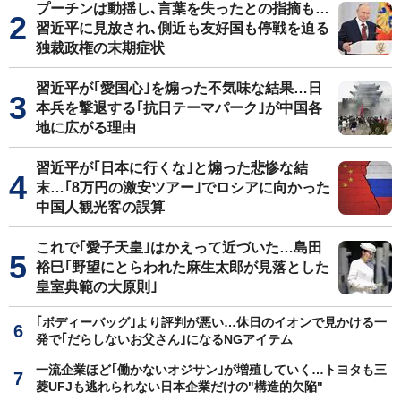
プーチンは動揺し､言葉を失ったとの指摘も…
習近平に見放され､側近も友好国も停戦を迫る
独裁政権の末期症状
習近平が｢愛国心｣を煽った不気味な結果…日
本兵を撃退する｢抗日テーマパーク｣が中国各
地に広がる理由
習近平が｢日本に行くな｣と煽った悲惨な結
末…｢8万円の激安ツアー｣でロシアに向かった
中国人観光客の誤算
これで｢愛子天皇｣はかえって近づいた…島田
裕巳｢野望にとらわれた麻生太郎が見落とした
皇室典範の大原則｣
｢ボディーバッグ｣より評判が悪い…休日のイオンで見かける一
発で｢だらしないお父さん｣になるNGアイテム
一流企業ほど｢働かないオジサン｣が増殖していく…トヨタも三
菱UFJも逃れられない日本企業だけの"構造的欠陥"