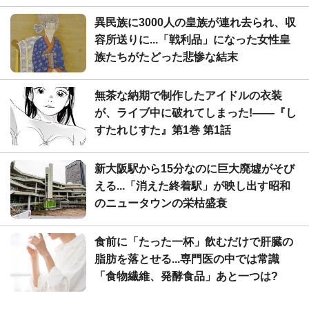
異民族に3000人の皇族が連れ去られ、収
容所送りに...「戦利品」になった女性皇
族たちがたどった悲惨な結末
無茶な納期で制作したアイドルの衣装
が、ライブ中に破れてしまった!――『し
すたれじすた』第1巻 第1話
新大阪駅から15分なのに巨大廃墟がそび
える...「消えた終着駅」が映し出す昭和
のニュータウンの栄枯盛衰
食前に「たった一杯」飲むだけで肝臓の
脂肪を落とせる...専門医の中では常識
「食物繊維、発酵食品」あと一つは?