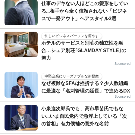
仕事のデキない人ほどこの髪形をしてい
る...相手から全く信頼されない「ビジネ
スで一発アウト」ヘアスタイル3選
忙しいビジネスパーソンを癒やす
ホテルのサービスと別荘の独立性を融
合…シェア別荘｢GLAMDAY STYLE｣の
魅力
Sponsored
中堅企業にリーズナブルな新提案
なぜ複雑なSFAは挫折する？少人数組織
に最適な「名刺管理の延長」で進めるDX
Sponsored
小泉進次郎氏でも、高市早苗氏でもな
い...いま自民党内で急浮上している「次
の首相」有力候補の意外な名前