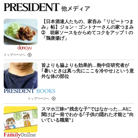
【日本酒達人たちの、家呑み「リピートつま
み」帖】ジョン・ゴントナーさんの家つまみ
➁ 胡麻ソースをからめてコクをアップ！の
「鶏唐揚げ」
トップページへ
首よりも脇よりも効果的…熱中症研究者が
｢暑いときは真っ先にここを冷やせ｣という意
外な体の部位
トップページへ
スマホ三昧="残念な子"ではなかった…AIに
聞けば一発でわかる｢子供の隠れた才能と"向
いている職業"｣