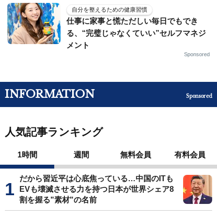
自分を整えるための健康習慣
仕事に家事と慌ただしい毎日でもでき
る、“完璧じゃなくていい”セルフマネジ
メント
Sponsored
INFORMATION
Sponsored
人気記事ランキング
1時間
週間
無料会員
有料会員
だから習近平は心底焦っている…中国のITも
EVも壊滅させる力を持つ日本が世界シェア8
割を握る"素材"の名前