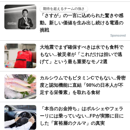
期待を超えるチームの強さ
「さすが」の一言に込められた驚きや感
動。新しい価値を生み出し続ける電通の
挑戦
Sponsored
大地震でまず確保すべきは水でも食料で
もない...被災者が「これだけは担いで逃
げて」という最も重要なモノ2選
カルシウムでもビタミンCでもない...骨密
度と認知機能に直結「98%の日本人が不
足する栄養素」を取れる食材
「本当のお金持ち」はポルシェやフェラ
ーリには乗っていない...FPが実際に目に
した「富裕層のクルマ」の真実