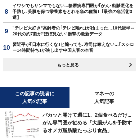
イワシでもサンマでもない...糖尿病専門医が｢がん･動脈硬化を
予防し､美肌を保つ栄養素をとれる魚の種類｣【最強の魚活術3
選】
"テレビ大好き"高齢者の｢テレビ離れ｣が始まった…10代後半～
20代の約7割が"ほぼ見ない"衝撃の最新データ
習近平が｢日本に行くな｣と煽っても､寿司は奪えない…｢スシロ
ー14時間待ち｣が映し出す中国人客の本音
もっと見る
この記事の読者に
マネーの
人気の記事
人気記事
パカッと開けて週に1、2個食べるだけ...
がん専門医が勧める「大腸がんを予防す
るオメガ脂肪酸たっぷり食品」