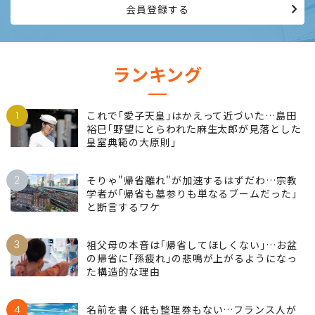
会員登録する
ランキング
1
これで｢愛子天皇｣はかえって近づいた…島田
裕巳｢野望にとらわれた麻生太郎が見落とした
皇室典範の大原則｣
2
そりゃ"帰省離れ"が加速するはずだわ…宗教
学者が｢帰省も墓参りも単なるブームだった｣
と断言するワケ
3
祖父母の本音は｢帰省してほしくない｣…お盆
の帰省に｢孫疲れ｣の悲鳴が上がるようになっ
た構造的な理由
4
名前を書く紙も整理券もない…フランス人が