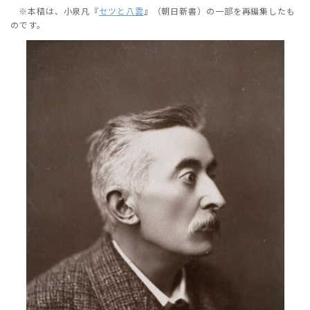
※本稿は、小泉凡『
セツと八雲
』（朝日新書）の一部を再編集したも
のです。