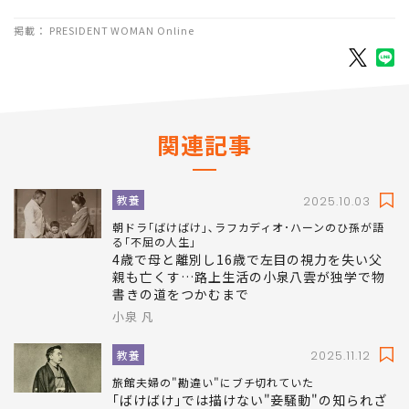
掲載： PRESIDENT WOMAN Online
関連記事
教養
2025.10.03
朝ドラ｢ばけばけ｣､ラフカディオ･ハーンのひ孫が語
る｢不屈の人生｣
4歳で母と離別し16歳で左目の視力を失い父
親も亡くす…路上生活の小泉八雲が独学で物
書きの道をつかむまで
小泉 凡
教養
2025.11.12
旅館夫婦の"勘違い"にブチ切れていた
｢ばけばけ｣では描けない"妾騒動"の知られざ