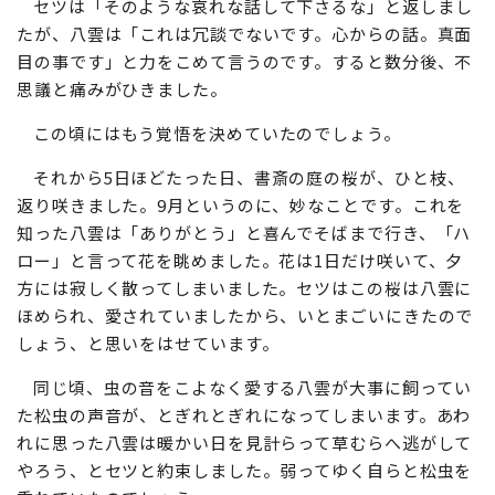
セツは「そのような哀れな話して下さるな」と返しまし
たが、八雲は「これは冗談でないです。心からの話。真面
目の事です」と力をこめて言うのです。すると数分後、不
思議と痛みがひきました。
この頃にはもう覚悟を決めていたのでしょう。
それから5日ほどたった日、書斎の庭の桜が、ひと枝、
返り咲きました。9月というのに、妙なことです。これを
知った八雲は「ありがとう」と喜んでそばまで行き、「ハ
ロー」と言って花を眺めました。花は1日だけ咲いて、夕
方には寂しく散ってしまいました。セツはこの桜は八雲に
ほめられ、愛されていましたから、いとまごいにきたので
しょう、と思いをはせています。
同じ頃、虫の音をこよなく愛する八雲が大事に飼ってい
た松虫の声音が、とぎれとぎれになってしまいます。あわ
れに思った八雲は暖かい日を見計らって草むらへ逃がして
やろう、とセツと約束しました。弱ってゆく自らと松虫を