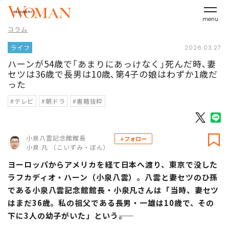
menu
コラム
ライフ
2026.03.27
ハーンが54歳で｢あまりにあっけなく｣死んだ時､妻
セツは36歳で長男は10歳､第4子の娘はわずか1歳だ
った
#テレビ
#朝ドラ
#書籍抜粋
小泉八雲記念館館長
+フォロー
小泉 凡 （こいずみ・ぼん）
ヨーロッパからアメリカを経て日本へ渡り、東京で没した
ラフカディオ・ハーン（小泉八雲）。八雲と妻セツのひ孫
である小泉八雲記念館館長・小泉凡さんは「当時、妻セツ
はまだ36歳。私の祖父である長男・一雄は10歳で、その
下に3人の幼子がいた」という――。