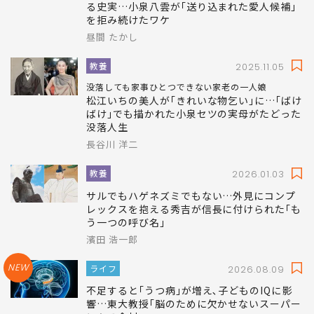
る史実…小泉八雲が｢送り込まれた愛人候補｣
を拒み続けたワケ
昼間 たかし
教養
2025.11.05
没落しても家事ひとつできない家老の一人娘
松江いちの美人が｢きれいな物乞い｣に…｢ばけ
ばけ｣でも描かれた小泉セツの実母がたどった
没落人生
長谷川 洋二
教養
2026.01.03
サルでもハゲネズミでもない…外見にコンプ
レックスを抱える秀吉が信長に付けられた｢も
う一つの呼び名｣
濱田 浩一郎
NEW
ライフ
2026.08.09
不足すると｢うつ病｣が増え､子どものIQに影
響…東大教授｢脳のために欠かせないスーパー