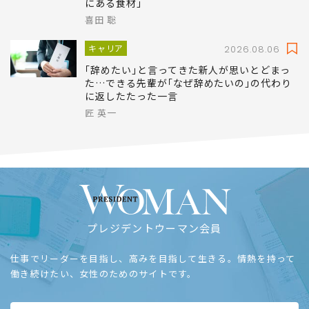
にある食材｣
喜田 聡
キャリア
2026.08.06
｢辞めたい｣と言ってきた新人が思いとどまっ
た…できる先輩が｢なぜ辞めたいの｣の代わり
に返したたった一言
匠 英一
プレジデントウーマン会員
仕事でリーダーを目指し、高みを目指して生きる。情熱を持って
働き続けたい、女性のためのサイトです。