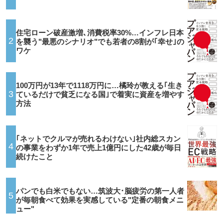
住宅ローン破産激増､消費税率30%…インフレ日本
2
を襲う"最悪のシナリオ"でも若者の8割が｢幸せ｣の
ワケ
100万円が13年で1118万円に…橘玲が教える｢生き
3
ているだけで貧乏になる国｣で着実に資産を増やす
方法
｢ネットでクルマが売れるわけない｣社内総スカン
4
の事業をわずか1年で売上1億円にした42歳が毎日
続けたこと
パンでも白米でもない…筑波大･脳疲労の第一人者
5
が毎朝食べて効果を実感している"定番の朝食メニ
ュー"