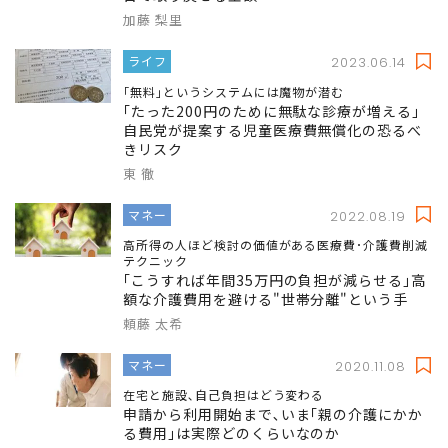
加藤 梨里
ライフ
2023.06.14
｢無料｣というシステムには魔物が潜む
｢たった200円のために無駄な診療が増える｣
自民党が提案する児童医療費無償化の恐るべ
きリスク
東 徹
マネー
2022.08.19
高所得の人ほど検討の価値がある医療費･介護費削減
テクニック
｢こうすれば年間35万円の負担が減らせる｣高
額な介護費用を避ける"世帯分離"という手
頼藤 太希
マネー
2020.11.08
在宅と施設､自己負担はどう変わる
申請から利用開始まで､いま｢親の介護にかか
る費用｣は実際どのくらいなのか