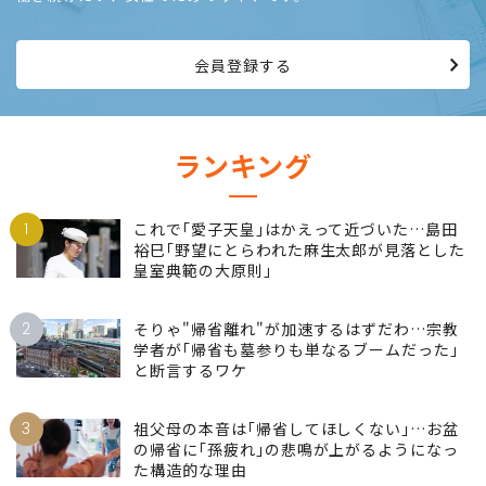
会員登録する
ランキング
1
これで｢愛子天皇｣はかえって近づいた…島田
裕巳｢野望にとらわれた麻生太郎が見落とした
皇室典範の大原則｣
2
そりゃ"帰省離れ"が加速するはずだわ…宗教
学者が｢帰省も墓参りも単なるブームだった｣
と断言するワケ
3
祖父母の本音は｢帰省してほしくない｣…お盆
の帰省に｢孫疲れ｣の悲鳴が上がるようになっ
た構造的な理由