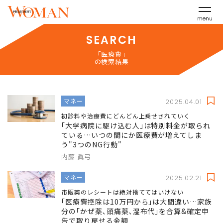
menu
SEARCH
「医療費」
の検索結果
マネー
2025.04.01
初診料や治療費にどんどん上乗せされていく
｢大学病院に駆け込む人｣は特別料金が取られ
ている…いつの間にか医療費が増えてしま
う"3つのNG行動"
内藤 眞弓
マネー
2025.02.21
市販薬のレシートは絶対捨ててはいけない
｢医療費控除は10万円から｣は大間違い…家族
分の｢かぜ薬､頭痛薬､湿布代｣を合算&確定申
告で取り戻せる金額