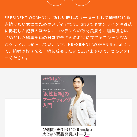
PRESIDENT WOMANは、新しい時代のリーダーとして情熱的に働
き続けたい女性のためのメディアです。SNSではオンラインや雑誌
に掲載した記事のほかに、コンテンツの取材風景や、編集長をは
じめとした編集部員の日常で皆さんのお役に立てるコンテンツな
どをリアルに発信していきます。PRESIDENT WOMAN Socialとし
て、読者の皆さんと一緒に成長したいと思いますので、ぜひフォロ
ーください。