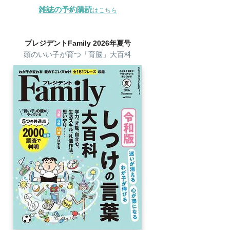
雑誌の予約購読
はこちら
プレジデントFamily 2026年夏号
頭のいい子が育つ「育脳」大百科