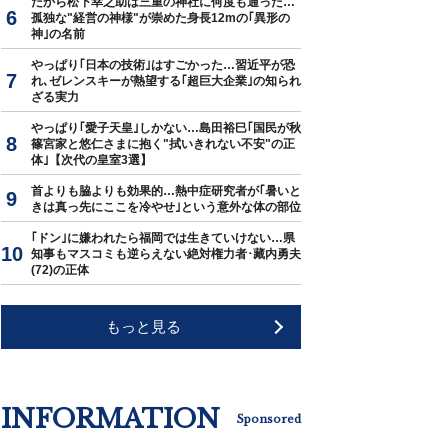
だから松下幸之助は三重の神社に何度も通った…
孤独な"経営の神様"が崇めた身長12mの｢異形の
神｣の名前
やっぱり｢日本の技術｣はすごかった…習近平が恐
れ､ゼレンスキーが熱望する｢超巨大企業｣の知られ
ざる実力
やっぱり｢愛子天皇｣しかない…島田裕巳｢国民が秋
篠宮家と悠仁さまに抱く"拭いきれない不安"の正
体｣【次代の皇室3選】
首よりも脇よりも効果的…熱中症研究者が｢暑いと
きは真っ先にここを冷やせ｣という意外な体の部位
｢ドン｣に嫌われたら福岡では生きていけない…県
知事もマスコミも逆らえない絶対権力者･藏内勇夫
(72)の正体
もっと見る
INFORMATION
Sponsored