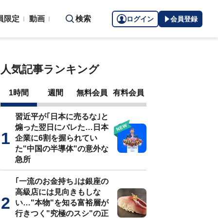
員限定
動画
検索
ログイン
会員登録
人気記事ランキング
1時間
週間
無料会員
有料会員
習近平が｢日本に売るな｣と
煽った翌日にバレた…日本
企業に6割を握られてい
た"中国の半導体"の意外な
急所
｢一流のお金持ち｣は銀座の
高級店には見向きもしな
い…"本物"を知る富裕層が
行きつく"究極のスシ"の正