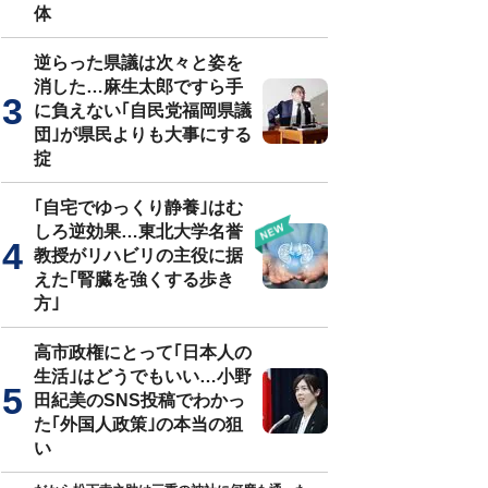
体
逆らった県議は次々と姿を
消した…麻生太郎ですら手
に負えない｢自民党福岡県議
団｣が県民よりも大事にする
掟
｢自宅でゆっくり静養｣はむ
しろ逆効果…東北大学名誉
教授がリハビリの主役に据
えた｢腎臓を強くする歩き
方｣
高市政権にとって｢日本人の
生活｣はどうでもいい…小野
田紀美のSNS投稿でわかっ
た｢外国人政策｣の本当の狙
い