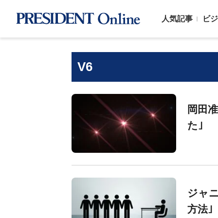
人気記事
ビジ
V6
岡田准
た｣
ジャニ
方法｣