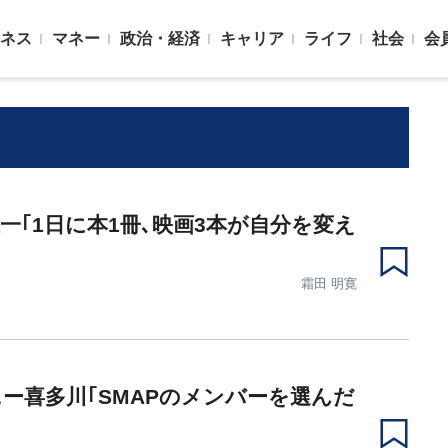
ネス
マネー
政治・経済
キャリア
ライフ
社会
会
一｢1日に本1冊､映画3本が自分を変え
霜田 明寛
ー喜多川｢SMAPのメンバーを選んだ