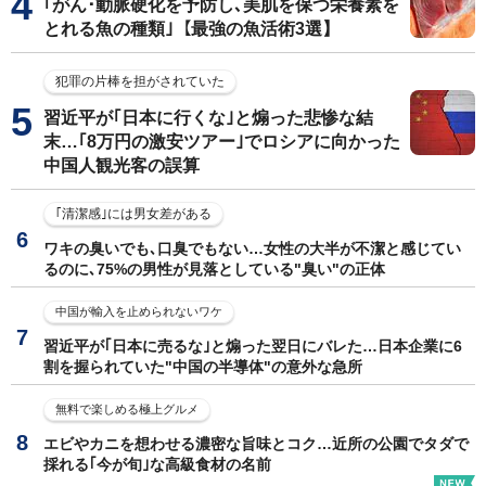
｢がん･動脈硬化を予防し､美肌を保つ栄養素を
とれる魚の種類｣【最強の魚活術3選】
犯罪の片棒を担がされていた
習近平が｢日本に行くな｣と煽った悲惨な結
末…｢8万円の激安ツアー｣でロシアに向かった
中国人観光客の誤算
｢清潔感｣には男女差がある
ワキの臭いでも､口臭でもない…女性の大半が不潔と感じてい
るのに､75%の男性が見落としている"臭い"の正体
中国が輸入を止められないワケ
習近平が｢日本に売るな｣と煽った翌日にバレた…日本企業に6
割を握られていた"中国の半導体"の意外な急所
無料で楽しめる極上グルメ
エビやカニを想わせる濃密な旨味とコク…近所の公園でタダで
採れる｢今が旬｣な高級食材の名前