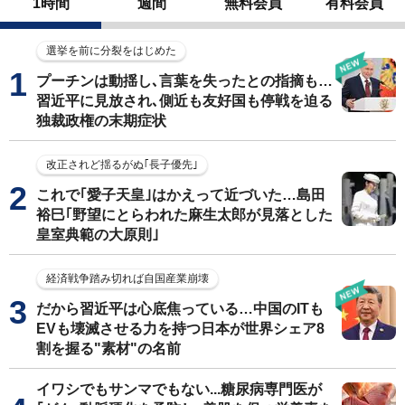
1時間
週間
無料会員
有料会員
選挙を前に分裂をはじめた
プーチンは動揺し､言葉を失ったとの指摘も…
習近平に見放され､側近も友好国も停戦を迫る
独裁政権の末期症状
改正されど揺るがぬ｢長子優先｣
これで｢愛子天皇｣はかえって近づいた…島田
裕巳｢野望にとらわれた麻生太郎が見落とした
皇室典範の大原則｣
経済戦争踏み切れば自国産業崩壊
だから習近平は心底焦っている…中国のITも
EVも壊滅させる力を持つ日本が世界シェア8
割を握る"素材"の名前
イワシでもサンマでもない...糖尿病専門医が