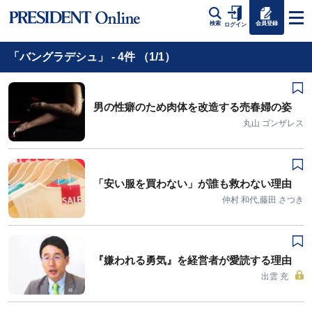
会員登録
検索
ログイン
「バングラデシュ」 - 4件 （1/1）
男の性癖のため肉体を改造する売春婦の姿
丸山 ゴンザレス
「安い服を買わない」が誰も救わない理由
仲村 和代,藤田 さつき
『嫌われる勇気』を経営者が愛読する理由
出雲 充