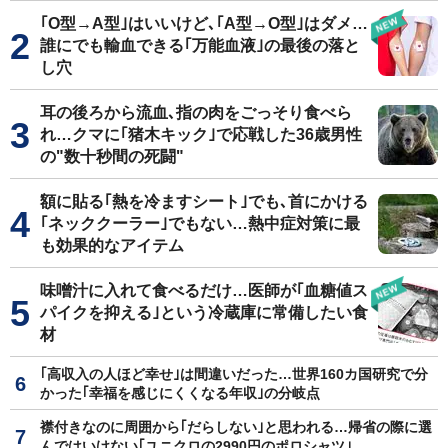
｢O型→A型｣はいいけど､｢A型→O型｣はダメ…
誰にでも輸血できる｢万能血液｣の最後の落と
し穴
耳の後ろから流血､指の肉をごっそり食べら
れ…クマに｢猪木キック｣で応戦した36歳男性
の"数十秒間の死闘"
額に貼る｢熱を冷ますシート｣でも､首にかける
｢ネッククーラー｣でもない…熱中症対策に最
も効果的なアイテム
味噌汁に入れて食べるだけ…医師が｢血糖値ス
パイクを抑える｣という冷蔵庫に常備したい食
材
｢高収入の人ほど幸せ｣は間違いだった…世界160カ国研究で分
かった｢幸福を感じにくくなる年収｣の分岐点
襟付きなのに周囲から｢だらしない｣と思われる…帰省の際に選
んではいけない｢ユニクロの2990円のポロシャツ｣