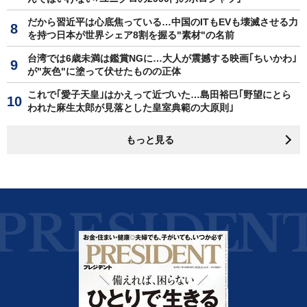
だから習近平は心底焦っている…中国のITもEVも壊滅させる力
を持つ日本が世界シェア8割を握る"素材"の名前
台湾では6歳未満は鑑賞NGに…大人が震撼する映画｢ちいかわ｣
が"灰色"に塗って伏せたものの正体
これで｢愛子天皇｣はかえって近づいた…島田裕巳｢野望にとら
われた麻生太郎が見落とした皇室典範の大原則｣
もっと見る