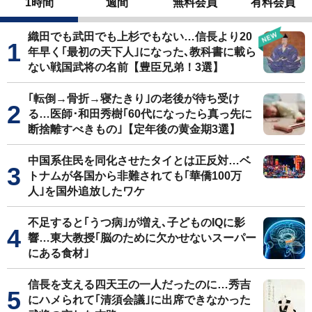
1時間
週間
無料会員
有料会員
織田でも武田でも上杉でもない…信長より20
年早く｢最初の天下人｣になった､教科書に載ら
ない戦国武将の名前【豊臣兄弟！3選】
｢転倒→骨折→寝たきり｣の老後が待ち受け
る…医師･和田秀樹｢60代になったら真っ先に
断捨離すべきもの｣【定年後の黄金期3選】
中国系住民を同化させたタイとは正反対…ベ
トナムが各国から非難されても｢華僑100万
人｣を国外追放したワケ
不足すると｢うつ病｣が増え､子どものIQに影
響…東大教授｢脳のために欠かせないスーパー
にある食材｣
信長を支える四天王の一人だったのに…秀吉
にハメられて｢清須会議｣に出席できなかった