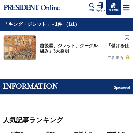
会員登録
検索
ログイン
「キング・ジレット」 - 1件 （1/1）
越後屋、ジレット、グーグル……「儲ける仕
組み」3大発明
三谷 宏治
INFORMATION
Sponsored
人気記事ランキング