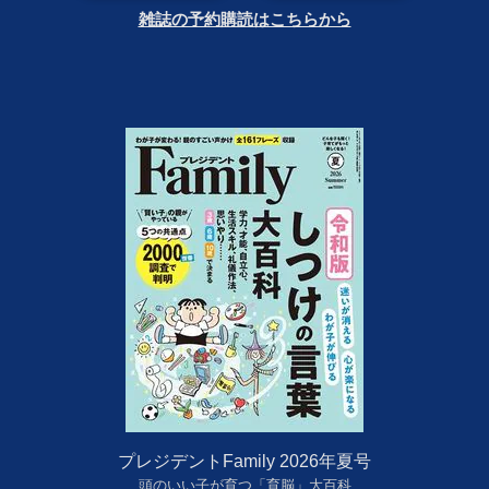
雑誌の予約購読はこちらから
プレジデントFamily 2026年夏号
頭のいい子が育つ「育脳」大百科