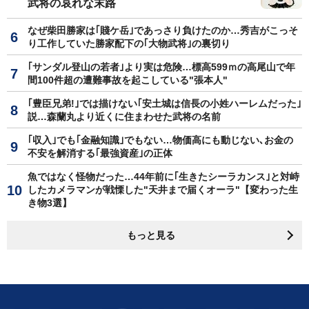
武将の哀れな末路
なぜ柴田勝家は｢賤ケ岳｣であっさり負けたのか…秀吉がこっそ
り工作していた勝家配下の｢大物武将｣の裏切り
｢サンダル登山の若者｣より実は危険…標高599ｍの高尾山で年
間100件超の遭難事故を起こしている"張本人"
｢豊臣兄弟!｣では描けない｢安土城は信長の小姓ハーレムだった｣
説…森蘭丸より近くに住まわせた武将の名前
｢収入｣でも｢金融知識｣でもない…物価高にも動じない､お金の
不安を解消する｢最強資産｣の正体
魚ではなく怪物だった…44年前に｢生きたシーラカンス｣と対峙
したカメラマンが戦慄した"天井まで届くオーラ"【変わった生
き物3選】
もっと見る