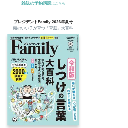
雑誌の予約購読
はこちら
プレジデントFamily 2026年夏号
頭のいい子が育つ「育脳」大百科