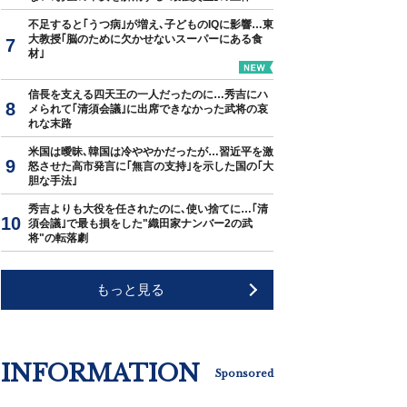
不足すると｢うつ病｣が増え､子どものIQに影響…東
大教授｢脳のために欠かせないスーパーにある食
材｣
信長を支える四天王の一人だったのに…秀吉にハ
メられて｢清須会議｣に出席できなかった武将の哀
れな末路
米国は曖昧､韓国は冷ややかだったが…習近平を激
怒させた高市発言に｢無言の支持｣を示した国の｢大
胆な手法｣
秀吉よりも大役を任されたのに､使い捨てに…｢清
須会議｣で最も損をした"織田家ナンバー2の武
将"の転落劇
もっと見る
INFORMATION
Sponsored