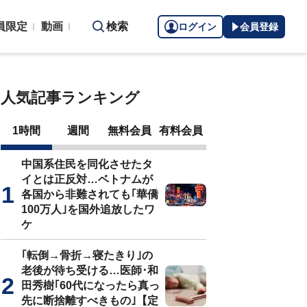
員限定
動画
検索
ログイン
会員登録
人気記事ランキング
1時間
週間
無料会員
有料会員
中国系住民を同化させたタ
イとは正反対…ベトナムが
各国から非難されても｢華僑
100万人｣を国外追放したワ
ケ
｢転倒→骨折→寝たきり｣の
老後が待ち受ける…医師･和
田秀樹｢60代になったら真っ
先に断捨離すべきもの｣【定