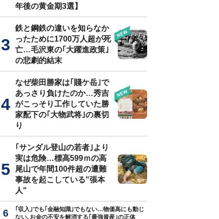
年後の黄金期3選】
鉄と鋼鉄の違いを知らなか
ったために1700万人超が死
亡…毛沢東の｢大躍進政策｣
の悲劇的結末
なぜ柴田勝家は｢賤ケ岳｣で
あっさり負けたのか…秀吉
がこっそり工作していた勝
家配下の｢大物武将｣の裏切
り
｢サンダル登山の若者｣より
実は危険…標高599ｍの高
尾山で年間100件超の遭難
事故を起こしている"張本
人"
｢収入｣でも｢金融知識｣でもない…物価高にも動じ
ない､お金の不安を解消する｢最強資産｣の正体