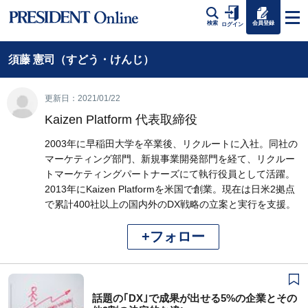
会員登録
検索
ログイン
須藤 憲司（すどう・けんじ）
更新日：2021/01/22
Kaizen Platform 代表取締役
2003年に早稲田大学を卒業後、リクルートに入社。同社の
マーケティング部門、新規事業開発部門を経て、リクルー
トマーケティングパートナーズにて執行役員として活躍。
2013年にKaizen Platformを米国で創業。現在は日米2拠点
で累計400社以上の国内外のDX戦略の立案と実行を支援。
+フォロー
話題の｢DX｣で成果が出せる5%の企業とその