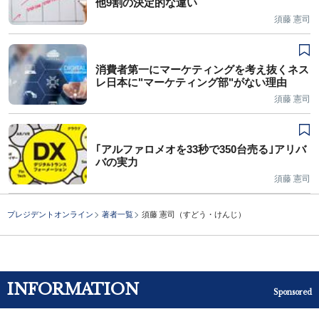
他9割の決定的な違い
須藤 憲司
消費者第一にマーケティングを考え抜くネス
レ日本に"マーケティング部"がない理由
須藤 憲司
｢アルファロメオを33秒で350台売る｣アリバ
バの実力
須藤 憲司
プレジデントオンライン
著者一覧
須藤 憲司（すどう・けんじ）
INFORMATION
Sponsored