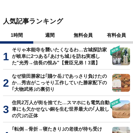
人気記事ランキング
1時間
週間
無料会員
有料会員
そりゃ本能寺を襲いたくなるわ…古城探訪家
が岐阜に2つある｢あけち城｣を訪ね実感し
た"光秀→信長の恨み"【豊臣兄弟！3選】
なぜ柴田勝家は｢賤ケ岳｣であっさり負けたの
か…秀吉がこっそり工作していた勝家配下の
｢大物武将｣の裏切り
住民2万人が街を捨てた…スマホにも電気自動
車にも欠かせない銅を生む世界最大の｢人殺し
の穴｣の正体
｢転倒→骨折→寝たきり｣の老後が待ち受け