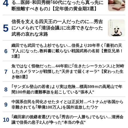
る…医師･和田秀樹｢60代になったら真っ先に
断捨離すべきもの｣【定年後の黄金期3選】
信長を支える四天王の一人だったのに…秀吉
にハメられて｢清須会議｣に出席できなかった
武将の哀れな末路
織田でも武田でも上杉でもない…信長より20年早く｢最初の天
下人｣になった､教科書に載らない戦国武将の名前【豊臣兄弟！
3選】
魚ではなく怪物だった…44年前に｢生きたシーラカンス｣と対峙
したカメラマンが戦慄した"天井まで届くオーラ"【変わった生
き物3選】
｢サンダル登山の若者｣より実は危険…標高599ｍの高尾山で年
間100件超の遭難事故を起こしている"張本人"
中国系住民を同化させたタイとは正反対…ベトナムが各国から
非難されても｢華僑100万人｣を国外追放したワケ
｢織田家の後継者選び｣でも｢秀吉の一人勝ち｣でもない…清洲会
議で信長の息子2人が争った"本当の争点"