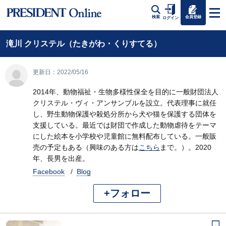
会員登録
検索
ログイン
滝川 クリステル（たきがわ・くりすてる）
更新日：2022/05/16
2014年、動物福祉・生物多様性保全を目的に一般財団法人
クリステル・ヴィ・アンサンブルを設立。代表理事に就任
し、野生動物保護や殺処分所から犬や猫を保護する団体を
支援している。最近では財団で作成した動物虐待をテーマ
にした絵本を小学校や児童館に無料配布している。一般販
売の予定もある（興味のある方は
こちら
まで。）。2020
年、長男を出産。
Facebook
Blog
+フォロー