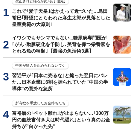
改正されど揺るがぬ｢長子優先｣
これで｢愛子天皇｣はかえって近づいた…島田
裕巳｢野望にとらわれた麻生太郎が見落とした
皇室典範の大原則｣
イワシでもサンマでもない...糖尿病専門医が
｢がん･動脈硬化を予防し､美背を保つ栄養素を
とれる魚の種類｣【最強の魚活術3選】
中国が輸入を止められないワケ
習近平が｢日本に売るな｣と煽った翌日にバレ
た…日本企業に6割を握られていた"中国の半
導体"の意外な急所
所有欲を手放したお金持ちたち
富裕層の｢ペット離れ｣が止まらない…｢300万
円の血統書付き犬は時代遅れ｣という真のお金
持ちが"向かった先"