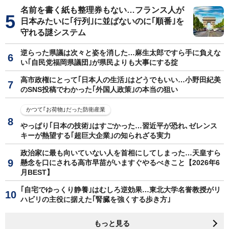
名前を書く紙も整理券もない…フランス人が
日本みたいに｢行列｣に並ばないのに｢順番｣を
守れる謎システム
逆らった県議は次々と姿を消した…麻生太郎ですら手に負えな
い｢自民党福岡県議団｣が県民よりも大事にする掟
高市政権にとって｢日本人の生活｣はどうでもいい…小野田紀美
のSNS投稿でわかった｢外国人政策｣の本当の狙い
かつて｢お荷物｣だった防衛産業
やっぱり｢日本の技術｣はすごかった…習近平が恐れ､ゼレンス
キーが熱望する｢超巨大企業｣の知られざる実力
政治家に最も向いていない人を首相にしてしまった…天皇すら
懸念を口にされる高市早苗がいますぐやるべきこと【2026年6
月BEST】
｢自宅でゆっくり静養｣はむしろ逆効果…東北大学名誉教授がリ
ハビリの主役に据えた｢腎臓を強くする歩き方｣
もっと見る