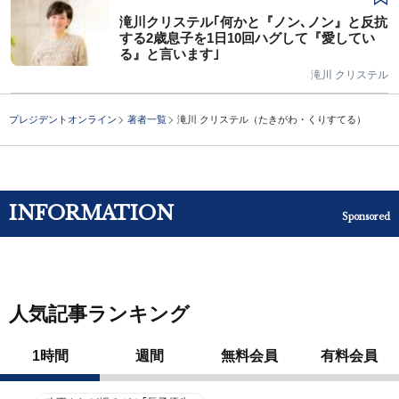
滝川クリステル｢何かと『ノン､ノン』と反抗
する2歳息子を1日10回ハグして『愛してい
る』と言います｣
滝川 クリステル
プレジデントオンライン
著者一覧
滝川 クリステル（たきがわ・くりすてる）
INFORMATION
Sponsored
人気記事ランキング
1時間
週間
無料会員
有料会員