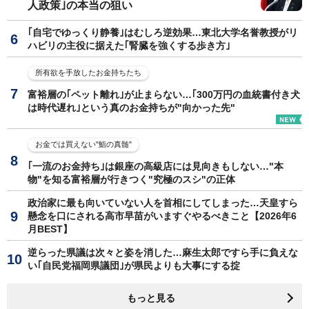
人政策｣の本当の狙い
｢自宅でゆっくり静養｣はむしろ逆効果…東北大学名誉教授がリ
ハビリの主役に据えた｢腎臓を強くする歩き方｣
所有欲を手放したお金持ちたち
富裕層の｢ペット離れ｣が止まらない…｢300万円の血統書付き犬
は時代遅れ｣という真のお金持ちが"向かった先"
お金では買えない"鮨の真髄"
｢一流のお金持ち｣は銀座の高級店には見向きもしない…"本
物"を知る富裕層が行きつく"究極のスシ"の正体
政治家に最も向いていない人を首相にしてしまった…天皇すら
懸念を口にされる高市早苗がいますぐやるべきこと【2026年6
月BEST】
逆らった県議は次々と姿を消した…麻生太郎ですら手に負えな
い｢自民党福岡県議団｣が県民よりも大事にする掟
もっと見る