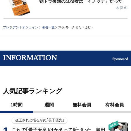
朝ドラ復活の立役者は「イノッチ」だった
木俣 冬
プレジデントオンライン
著者一覧
木俣 冬（きまた・ふゆ）
INFORMATION
Sponsored
人気記事ランキング
1時間
週間
無料会員
有料会員
改正されど揺るがぬ｢長子優先｣
これで｢愛子天皇｣はかえって近づいた…島田