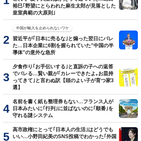
裕巳｢野望にとらわれた麻生太郎が見落とした
皇室典範の大原則｣
中国が輸入を止められないワケ
習近平が｢日本に売るな｣と煽った翌日にバレ
た…日本企業に6割を握られていた"中国の半
導体"の意外な急所
夕食作り｢お手伝いする｣と直訴の子への返答
でバレる…賢い親が｢カレーできたよ｡お皿持
ってきて｣と言わぬ訳【頭のよい子が育つ家3
選】
名前を書く紙も整理券もない…フランス人が
日本みたいに｢行列｣に並ばないのに｢順番｣を
守れる謎システム
高市政権にとって｢日本人の生活｣はどうでも
いい…小野田紀美のSNS投稿でわかった｢外国