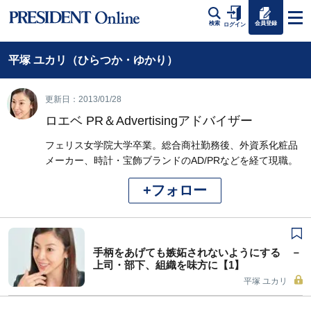
会員登録
検索
ログイン
平塚 ユカリ（ひらつか・ゆかり）
更新日：2013/01/28
ロエベ PR＆Advertisingアドバイザー
フェリス女学院大学卒業。総合商社勤務後、外資系化粧品
メーカー、時計・宝飾ブランドのAD/PRなどを経て現職。
+フォロー
手柄をあげても嫉妬されないようにする －
上司・部下、組織を味方に【1】
平塚 ユカリ