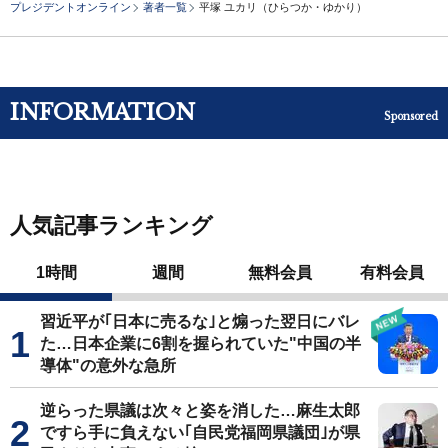
プレジデントオンライン
著者一覧
平塚 ユカリ（ひらつか・ゆかり）
INFORMATION
Sponsored
人気記事ランキング
1時間
週間
無料会員
有料会員
習近平が｢日本に売るな｣と煽った翌日にバレ
た…日本企業に6割を握られていた"中国の半
導体"の意外な急所
逆らった県議は次々と姿を消した…麻生太郎
ですら手に負えない｢自民党福岡県議団｣が県