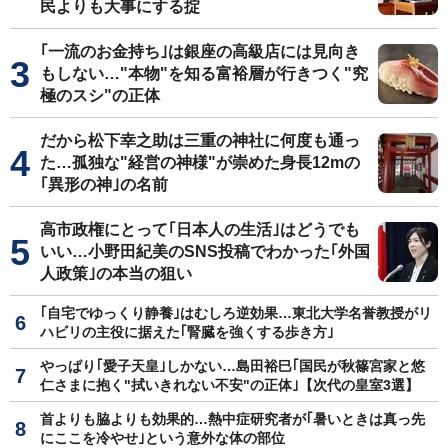
民よりも大事にする掟
｢一流のお金持ち｣は銀座の高級店には見向き
もしない…"本物"を知る富裕層が行きつく"究
極のスシ"の正体
だから松下幸之助は三重の神社に何度も通っ
た…孤独な"経営の神様"が崇めた身長12mの
｢異形の神｣の名前
高市政権にとって｢日本人の生活｣はどうでも
いい…小野田紀美のSNS投稿でわかった｢外国
人政策｣の本当の狙い
｢自宅でゆっくり静養｣はむしろ逆効果…東北大学名誉教授がリ
ハビリの主役に据えた｢腎臓を強くする歩き方｣
やっぱり｢愛子天皇｣しかない…島田裕巳｢国民が秋篠宮家と悠
仁さまに抱く"拭いきれない不安"の正体｣【次代の皇室3選】
首よりも脇よりも効果的…熱中症研究者が｢暑いときは真っ先
にここを冷やせ｣という意外な体の部位