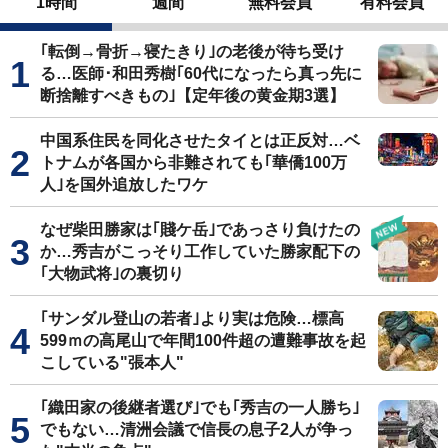
1時間
週間
無料会員
有料会員
｢転倒→骨折→寝たきり｣の老後が待ち受け
る…医師･和田秀樹｢60代になったら真っ先に
断捨離すべきもの｣【定年後の黄金期3選】
中国系住民を同化させたタイとは正反対…ベ
トナムが各国から非難されても｢華僑100万
人｣を国外追放したワケ
なぜ柴田勝家は｢賤ケ岳｣であっさり負けたの
か…秀吉がこっそり工作していた勝家配下の
｢大物武将｣の裏切り
｢サンダル登山の若者｣より実は危険…標高
599ｍの高尾山で年間100件超の遭難事故を起
こしている"張本人"
｢織田家の後継者選び｣でも｢秀吉の一人勝ち｣
でもない…清洲会議で信長の息子2人が争っ