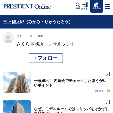
会員登録
検索
ログイン
三上 隆太郎（みかみ・りゅうたろう）
更新日：2013/10/18
さくら事務所コンサルタント
+フォロー
一家総出！ 内覧会でチェックしたほうがい
いポイント
三上 隆太郎
なぜ、モデルルームではスリッパをはかずに