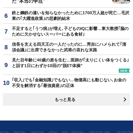
た"本当の争点"
鉄と鋼鉄の違いを知らなかったために1700万人超が死亡…毛沢
東の｢大躍進政策｣の悲劇的結末
不足すると｢うつ病｣が増え､子どものIQに影響…東大教授｢脳の
ために欠かせないスーパーにある食材｣
信長を支える四天王の一人だったのに…秀吉にハメられて｢清
須会議｣に出席できなかった武将の哀れな末路
見た目年齢に40歳の差を生む…医師が｢太りにくい体をつくる｣
と話す1日にわずか10回の"脱ET体操"
｢収入｣でも｢金融知識｣でもない…物価高にも動じない､お金の
不安を解消する｢最強資産｣の正体
もっと見る