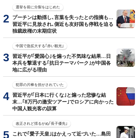
選挙を前に分裂をはじめた
プーチンは動揺し､言葉を失ったとの指摘も…
習近平に見放され､側近も友好国も停戦を迫る
独裁政権の末期症状
中国で急拡大する｢赤い観光｣
習近平が｢愛国心｣を煽った不気味な結果…日
本兵を撃退する｢抗日テーマパーク｣が中国各
地に広がる理由
犯罪の片棒を担がされていた
習近平が｢日本に行くな｣と煽った悲惨な結
末…｢8万円の激安ツアー｣でロシアに向かった
中国人観光客の誤算
改正されど揺るがぬ｢長子優先｣
これで｢愛子天皇｣はかえって近づいた…島田