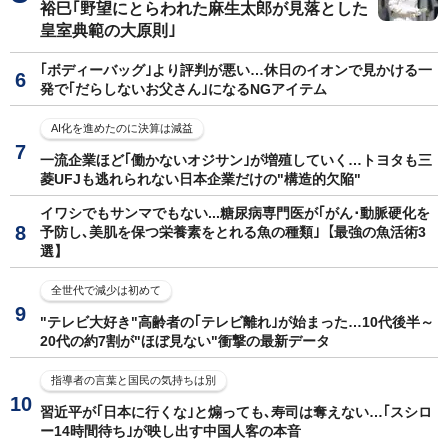
裕巳｢野望にとらわれた麻生太郎が見落とした
皇室典範の大原則｣
｢ボディーバッグ｣より評判が悪い…休日のイオンで見かける一
発で｢だらしないお父さん｣になるNGアイテム
AI化を進めたのに決算は減益
一流企業ほど｢働かないオジサン｣が増殖していく…トヨタも三
菱UFJも逃れられない日本企業だけの"構造的欠陥"
イワシでもサンマでもない...糖尿病専門医が｢がん･動脈硬化を
予防し､美肌を保つ栄養素をとれる魚の種類｣【最強の魚活術3
選】
全世代で減少は初めて
"テレビ大好き"高齢者の｢テレビ離れ｣が始まった…10代後半～
20代の約7割が"ほぼ見ない"衝撃の最新データ
指導者の言葉と国民の気持ちは別
習近平が｢日本に行くな｣と煽っても､寿司は奪えない…｢スシロ
ー14時間待ち｣が映し出す中国人客の本音