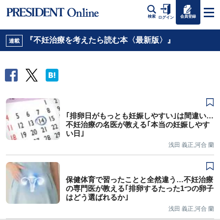
会員登録
検索
ログイン
『不妊治療を考えたら読む本〈最新版〉』
連載
｢排卵日がもっとも妊娠しやすい｣は間違い…
不妊治療の名医が教える｢本当の妊娠しやす
い日｣
浅田 義正,河合 蘭
保健体育で習ったことと全然違う…不妊治療
の専門医が教える｢排卵するたった1つの卵子
はどう選ばれるか｣
浅田 義正,河合 蘭