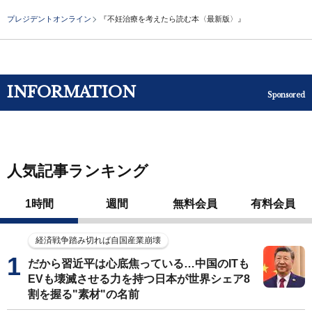
プレジデントオンライン
『不妊治療を考えたら読む本〈最新版〉』
INFORMATION
Sponsored
人気記事ランキング
1時間
週間
無料会員
有料会員
経済戦争踏み切れば自国産業崩壊
だから習近平は心底焦っている…中国のITも
EVも壊滅させる力を持つ日本が世界シェア8
割を握る"素材"の名前