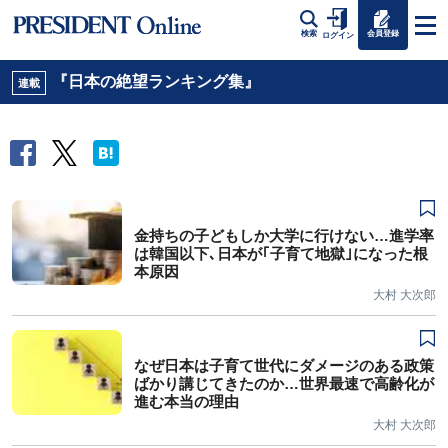
会員登録
検索
ログイン
『日本の絶望ランキング集』
連載
金持ちの子どもしか大学に行けない…進学率
は韓国以下､日本が｢子育て地獄｣になった根
本原因
大村 大次郎
なぜ日本は子育て世代にダメージのある政策
ばかり講じてきたのか…世界最速で高齢化が
進む本当の理由
大村 大次郎