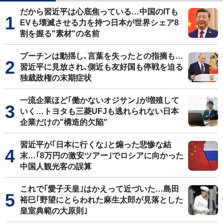
だから習近平は心底焦っている…中国のITも
EVも壊滅させる力を持つ日本が世界シェア8
割を握る"素材"の名前
プーチンは動揺し､言葉を失ったとの指摘も…
習近平に見放され､側近も友好国も停戦を迫る
独裁政権の末期症状
一流企業ほど｢働かないオジサン｣が増殖して
いく…トヨタも三菱UFJも逃れられない日本
企業だけの"構造的欠陥"
習近平が｢日本に行くな｣と煽った悲惨な結
末…｢8万円の激安ツアー｣でロシアに向かった
中国人観光客の誤算
これで｢愛子天皇｣はかえって近づいた…島田
裕巳｢野望にとらわれた麻生太郎が見落とした
皇室典範の大原則｣