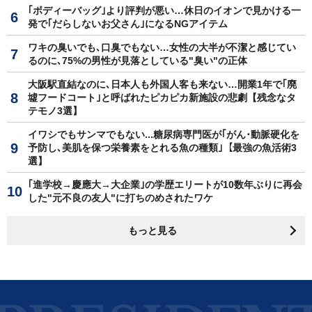
｢ボディーバッグ｣より評判が悪い…休日のイオンで見かける一
発で｢だらしないお父さん｣になるNGアイテム
ワキの臭いでも､口臭でもない…女性の大半が不潔と感じてい
るのに､75%の男性が見落としている"臭い"の正体
大阪駅直結なのに､日本人も外国人客も来ない…開業1年で｢廃
墟フードコート｣と呼ばれたピカピカ新施設の悲劇【残念なタ
テモノ3選】
イワシでもサンマでもない...糖尿病専門医が｢がん･動脈硬化を
予防し､美肌を保つ栄養素をとれる魚の種類｣【最強の魚活術3
選】
｢進学校→慶應大→大企業｣の学歴エリートが10数年ぶりに再会
した"元不良の友人"に打ちのめされたワケ
もっと見る