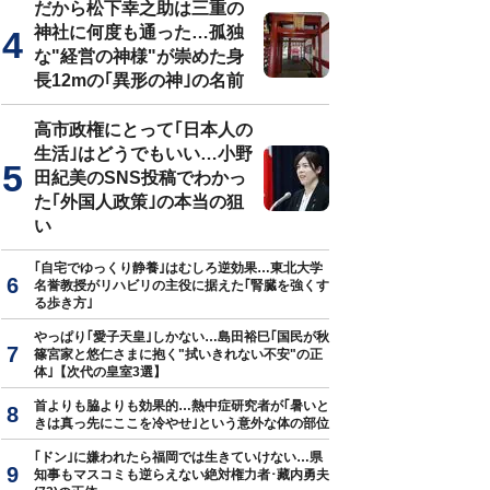
だから松下幸之助は三重の
神社に何度も通った…孤独
な"経営の神様"が崇めた身
長12mの｢異形の神｣の名前
ィビルダー山本義徳氏が監修するVALXのプロテイン
高市政権にとって｢日本人の
生活｣はどうでもいい…小野
田紀美のSNS投稿でわかっ
た｢外国人政策｣の本当の狙
い
｢自宅でゆっくり静養｣はむしろ逆効果…東北大学
名誉教授がリハビリの主役に据えた｢腎臓を強くす
る歩き方｣
やっぱり｢愛子天皇｣しかない…島田裕巳｢国民が秋
篠宮家と悠仁さまに抱く"拭いきれない不安"の正
体｣【次代の皇室3選】
首よりも脇よりも効果的…熱中症研究者が｢暑いと
きは真っ先にここを冷やせ｣という意外な体の部位
｢ドン｣に嫌われたら福岡では生きていけない…県
知事もマスコミも逆らえない絶対権力者･藏内勇夫