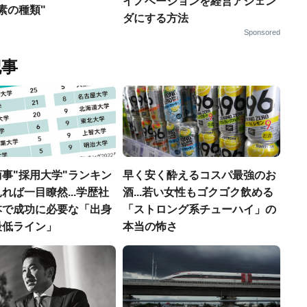
イノベーションを経営アジェン
素の種類"
ダにする方法
Sponsored
記事
事"採用大学"ランキン
早く安く酔えるコスパ最強のお
れば一目瞭然...学歴社
酒...若い女性もゴクゴク飲める
本で成功に必要な「出身
「ストロング系チューハイ」の
最低ライン」
本当の怖さ