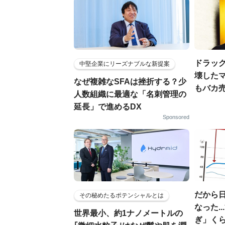
ドラッ
中堅企業にリーズナブルな新提案
壊した
なぜ複雑なSFAは挫折する？少
もバカ
人数組織に最適な「名刺管理の
延長」で進めるDX
Sponsored
だから
その秘めたるポテンシャルとは
なった.
世界最小、約1ナノメートルの
ぎ」く