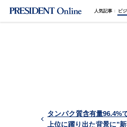
人気記事
ビジ
タンパク質含有量96.4
上位に躍り出た背景に"新