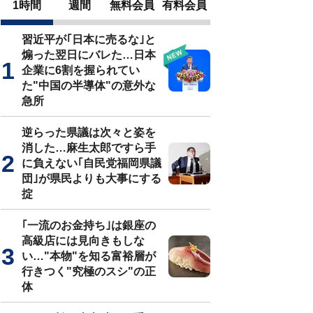
1時間
週間
無料会員
有料会員
習近平が｢日本に売るな｣と
煽った翌日にバレた…日本
企業に6割を握られてい
た"中国の半導体"の意外な
急所
逆らった県議は次々と姿を
消した…麻生太郎ですら手
に負えない｢自民党福岡県議
団｣が県民よりも大事にする
掟
｢一流のお金持ち｣は銀座の
高級店には見向きもしな
い…"本物"を知る富裕層が
行きつく"究極のスシ"の正
体