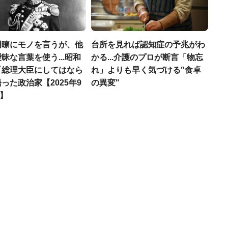
明瞭にモノを言うが、他
台所を見れば認知症の予兆がわ
昧な言葉を使う...昭和
かる...介護のプロが断言「物忘
「総理大臣にしてはなら
れ」よりも早く気づける"食卓
った政治家【2025年9
の異変"
T】