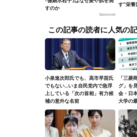
｢微細水粒子｣はなぜ髪や肌を潤
す"栄養
すのか
Sponsored
この記事の読者に人気の
小泉進次郎氏でも、高市早苗氏
「三菱商
でもない...いま自民党内で急浮
グ」を見
上している「次の首相」有力候
会・日
補の意外な名前
大学の