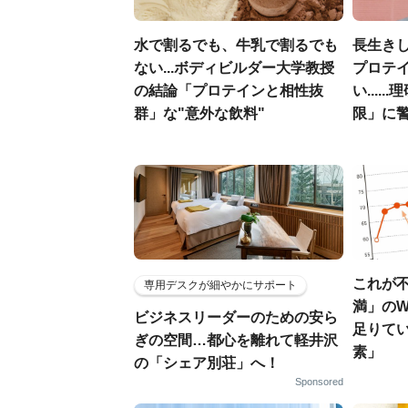
水で割るでも、牛乳で割るでも
長生き
ない...ボディビルダー大学教授
プロテ
の結論「プロテインと相性抜
い....
群」な"意外な飲料"
限」に
これが
専用デスクが細やかにサポート
満」のW
ビジネスリーダーのための安ら
足りて
ぎの空間…都心を離れて軽井沢
素」
の「シェア別荘」へ！
Sponsored