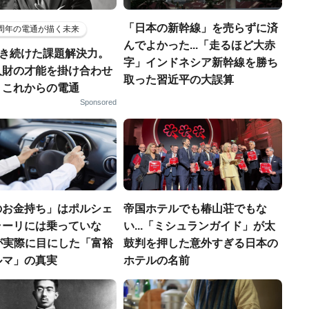
「日本の新幹線」を売らずに済
5周年の電通が描く未来
んでよかった...「走るほど大赤
磨き続けた課題解決力。
字」インドネシア新幹線を勝ち
人財の才能を掛け合わせ
取った習近平の大誤算
、これからの電通
Sponsored
のお金持ち」はポルシェ
帝国ホテルでも椿山荘でもな
ラーリには乗っていな
い...「ミシュランガイド」が太
FPが実際に目にした「富裕
鼓判を押した意外すぎる日本の
ルマ」の真実
ホテルの名前