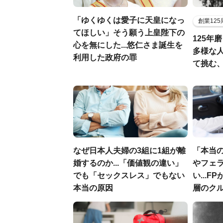
「ゆくゆくは愛子に天皇になっ
創業12
てほしい」そう願う上皇陛下の
125年
心を無にした...悠仁さま誕生を
多様な
利用した政府の罪
て挑む
なぜ日本人夫婦の3組に1組が離
「本当
婚するのか...「価値観の違い」
やフェ
でも「セックスレス」でもない
い...
本当の原因
層のク