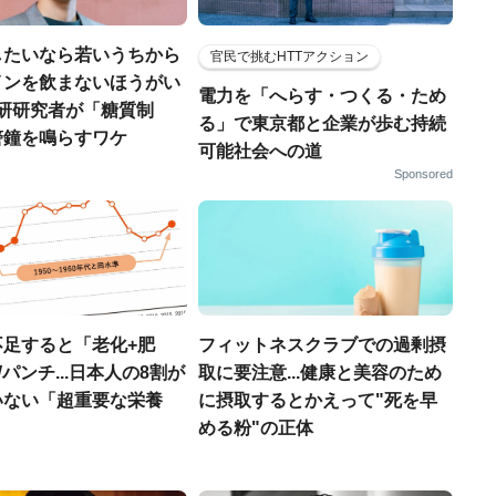
したいなら若いうちから
官民で挑むHTTアクション
インを飲まないほうがい
電力を「へらす・つくる・ため
..理研研究者が「糖質制
る」で東京都と企業が歩む持続
警鐘を鳴らすワケ
可能社会への道
Sponsored
不足すると「老化+肥
フィットネスクラブでの過剰摂
パンチ...日本人の8割が
取に要注意...健康と美容のため
いない「超重要な栄養
に摂取するとかえって"死を早
める粉"の正体