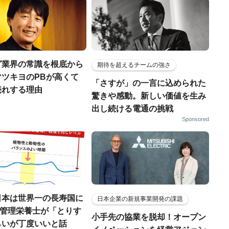
グ業界の常識を根底から
期待を超えるチームの強さ
マツキヨのPBが高くて
「さすが」の一言に込められた
売れする理由
驚きや感動。新しい価値を生み
出し続ける電通の挑戦
Sponsored
日本は世界一の長寿国に
日本企業の新規事業開発の課題
..管理栄養士が「とりす
小手先の協業を脱却！オープン
らいが丁度いいと話