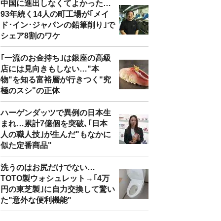
中国に進出しなくてよかった…
93年続く14人の町工場が｢メイ
ド･イン･ジャパンの鉛筆削り｣で
シェア8割のワケ
｢一流のお金持ち｣は銀座の高級
店には見向きもしない…"本
物"を知る富裕層が行きつく"究
極のスシ"の正体
ハーゲンダッツで異例の日本生
まれ…累計7億個を突破､｢日本
人の職人技｣が生んだ"もなかに
似た定番商品"
洗うのはお尻だけでない…
TOTO製ウォシュレット→｢4万
円の東芝製｣に自力交換して驚い
た"意外な便利機能"