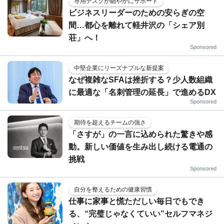
専用デスクが細やかにサポート
ビジネスリーダーのための安らぎの空
間…都心を離れて軽井沢の「シェア別
荘」へ！
Sponsored
中堅企業にリーズナブルな新提案
なぜ複雑なSFAは挫折する？少人数組織
に最適な「名刺管理の延長」で進めるDX
Sponsored
期待を超えるチームの強さ
「さすが」の一言に込められた驚きや感
動。新しい価値を生み出し続ける電通の
挑戦
Sponsored
自分を整えるための健康習慣
仕事に家事と慌ただしい毎日でもでき
る、“完璧じゃなくていい”セルフマネジ