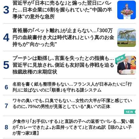
習近平が｢日本に売るな｣と煽った翌日にバレ
た…日本企業に6割を握られていた"中国の半
導体"の意外な急所
富裕層の｢ペット離れ｣が止まらない…｢300万
円の血統書付き犬は時代遅れ｣という真のお金
持ちが"向かった先"
プーチンは動揺し､言葉を失ったとの指摘も…
習近平に見放され､側近も友好国も停戦を迫る
独裁政権の末期症状
名前を書く紙も整理券もない…フランス人が日本みたいに｢行
列｣に並ばないのに｢順番｣を守れる謎システム
ワキの臭いでも､口臭でもない…女性の大半が不潔と感じてい
るのに､75%の男性が見落としている"臭い"の正体
夕食作り｢お手伝いする｣と直訴の子への返答でバレる…賢い親
が｢カレーできたよ｡お皿持ってきて｣と言わぬ訳【頭のよい子
が育つ家3選】