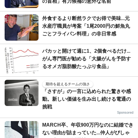
の首相」有力候補の意外な名前
外食するより断然ラクでお得で美味...元
水産庁職員が考案「1尾2000円の鮮魚丸
ごとフライパン料理」の非日常感
パカッと開けて週に1、2個食べるだけ...
がん専門医が勧める「大腸がんを予防す
るオメガ脂肪酸たっぷり食品」
期待を超えるチームの強さ
「さすが」の一言に込められた驚きや感
動。新しい価値を生み出し続ける電通の
挑戦
Sponsored
MARCH卒、年収900万円なのに結婚でき
ない理由が詰まっていた...仲人がぴしゃ