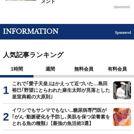
メント
Sponsored
INFORMATION
Sponsored
人気記事ランキング
1時間
週間
無料会員
有料会員
これで｢愛子天皇｣はかえって近づいた…島田
裕巳｢野望にとらわれた麻生太郎が見落とした
皇室典範の大原則｣
イワシでもサンマでもない...糖尿病専門医が
｢がん･動脈硬化を予防し､美肌を保つ栄養素を
とれる魚の種類｣【最強の魚活術3選】