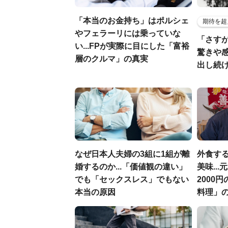
「本当のお金持ち」はポルシェ
期待を超
やフェラーリには乗っていな
「さす
い...FPが実際に目にした「富裕
驚きや
層のクルマ」の真実
出し続
なぜ日本人夫婦の3組に1組が離
外食す
婚するのか...「価値観の違い」
美味..
でも「セックスレス」でもない
2000
本当の原因
料理」