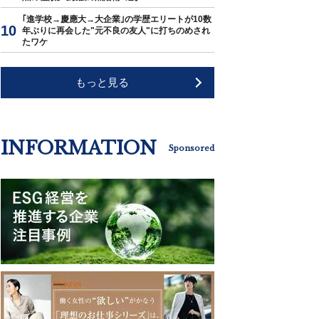
｢進学校→慶應大→大企業｣の学歴エリートが10数
年ぶりに再会した"元不良の友人"に打ちのめされ
たワケ
もっと見る
INFORMATION
Sponsored