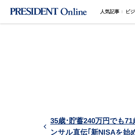
人気記事
ビジ
35歳･貯蓄240万円でも
ンサル直伝｢新NISAを