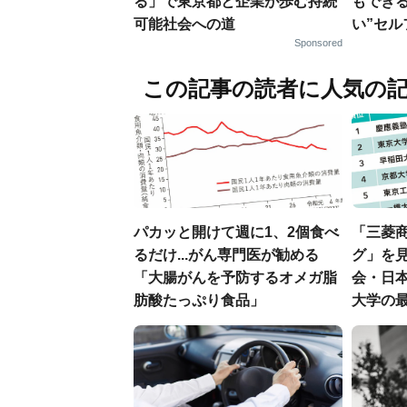
る」で東京都と企業が歩む持続
もでき
可能社会への道
い”セ
Sponsored
この記事の読者に人気の
パカッと開けて週に1、2個食べ
「三菱商
るだけ...がん専門医が勧める
グ」を見
「大腸がんを予防するオメガ脂
会・日
肪酸たっぷり食品」
大学の