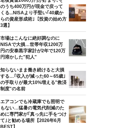
老後資金2000万円が貯まり､そ
のうち400万円が現金で戻って
くる...NISAより手堅い｢40歳か
らの資産形成術｣【投資の始め方
3選】
市場はこんなに絶好調なのに
NISAで大損…世帯年収1200万
円の安泰黒字家計が2年で120万
円溶かした"犯人"
知らないまま働き続けると大損
する…｢収入が減った60～65歳｣
の手取りが最大10%増える"救済
制度"の名前
エアコンでも冷蔵庫でも照明で
もない…猛暑の電気代削減のた
めに専門家が｢真っ先に手をつけ
て｣と勧める場所【2026年6月
BEST】