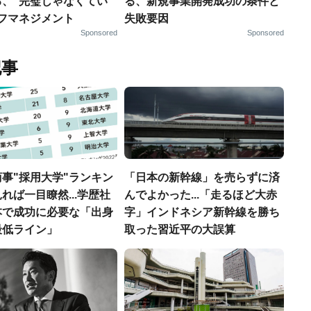
る、“完璧じゃなくてい
る、新規事業開発成功の条件と
ルフマネジメント
失敗要因
Sponsored
Sponsored
記事
事"採用大学"ランキン
「日本の新幹線」を売らずに済
れば一目瞭然...学歴社
んでよかった...「走るほど大赤
本で成功に必要な「出身
字」インドネシア新幹線を勝ち
最低ライン」
取った習近平の大誤算