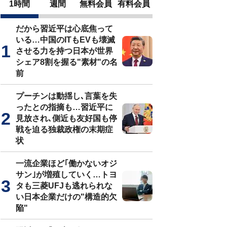
1時間
週間
無料会員
有料会員
だから習近平は心底焦って
いる…中国のITもEVも壊滅
させる力を持つ日本が世界
シェア8割を握る"素材"の名
前
プーチンは動揺し､言葉を失
ったとの指摘も…習近平に
見放され､側近も友好国も停
戦を迫る独裁政権の末期症
状
一流企業ほど｢働かないオジ
サン｣が増殖していく…トヨ
タも三菱UFJも逃れられな
い日本企業だけの"構造的欠
陥"