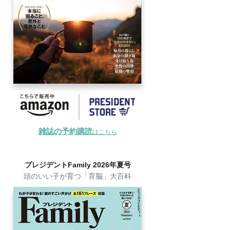
雑誌の予約購読
はこちら
プレジデントFamily 2026年夏号
頭のいい子が育つ「育脳」大百科