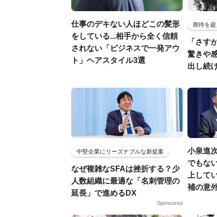
仕事のデキない人ほどこの髪形
期待を超
をしている...相手から全く信頼
「さす
されない「ビジネスで一発アウ
驚きや
ト」ヘアスタイル3選
出し続
小泉進
中堅企業にリーズナブルな新提案
でもない
なぜ複雑なSFAは挫折する？少
上して
人数組織に最適な「名刺管理の
補の意
延長」で進めるDX
Sponsored