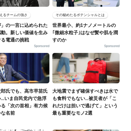
えるチームの強さ
その秘めたるポテンシャルとは
が」の一言に込められた
世界最小、約1ナノメートルの
感動。新しい価値を生み
｢微細水粒子｣はなぜ髪や肌を潤
ける電通の挑戦
すのか
Sponsored
Sponsored
次郎氏でも、高市早苗氏
大地震でまず確保すべきは水で
...いま自民党内で急浮
も食料でもない...被災者が「こ
いる「次の首相」有力候
れだけは担いで逃げて」という
外な名前
最も重要なモノ2選