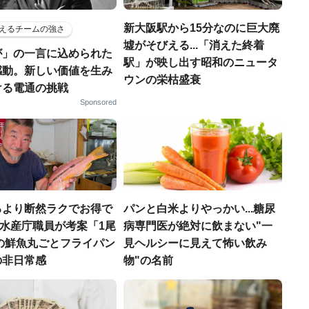
新大阪駅から15分なのに巨大廃
えるチームの強さ
墟がそびえる...「消えた終着
が」の一言に込められた
駅」が映し出す昭和のニュータ
感動。新しい価値を生み
ウンの栄枯盛衰
ける電通の挑戦
Sponsored
るより断然ラクでお得で
パンと白米よりやっかい...糖尿
.元水産庁職員が考案「1尾
病専門医が絶対に飲まない"一
円の鮮魚丸ごとフライパン
見ヘルシーに見えて怖い飲み
の非日常感
物"の名前