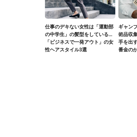
仕事のデキない女性は「運動部
ギャン
の中学生」の髪型をしている...
術品収集
「ビジネスで一発アウト」の女
手を出
性ヘアスタイル3選
番金の