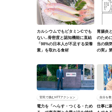
カルシウムでもビタミンCでも
胃腸炎
ない...骨密度と認知機能に直結
のため
「98%の日本人が不足する栄養
当の病気
素」を取れる食材
の実』第
官民で挑むHTTアクション
自分を整
電力を「へらす・つくる・ため
仕事に