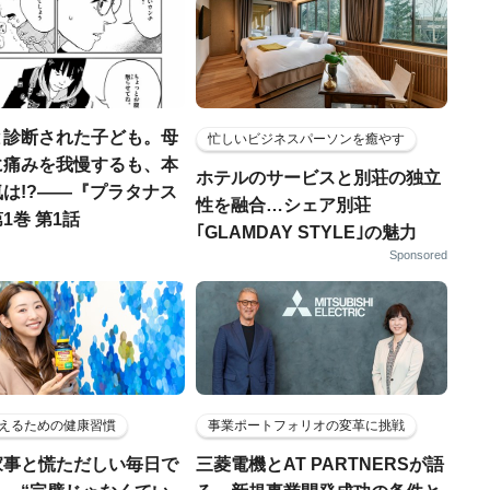
と診断された子ども。母
忙しいビジネスパーソンを癒やす
に痛みを我慢するも、本
ホテルのサービスと別荘の独立
は!?――『プラタナス
性を融合…シェア別荘
1巻 第1話
｢GLAMDAY STYLE｣の魅力
Sponsored
えるための健康習慣
事業ポートフォリオの変革に挑戦
家事と慌ただしい毎日で
三菱電機とAT PARTNERSが語