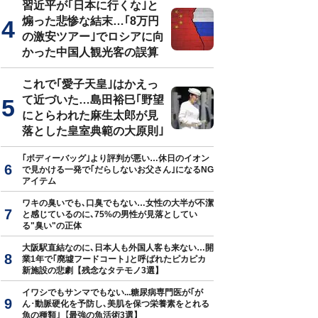
習近平が｢日本に行くな｣と
煽った悲惨な結末…｢8万円
の激安ツアー｣でロシアに向
かった中国人観光客の誤算
これで｢愛子天皇｣はかえっ
て近づいた…島田裕巳｢野望
にとらわれた麻生太郎が見
落とした皇室典範の大原則｣
｢ボディーバッグ｣より評判が悪い…休日のイオン
で見かける一発で｢だらしないお父さん｣になるNG
アイテム
ワキの臭いでも､口臭でもない…女性の大半が不潔
と感じているのに､75%の男性が見落としてい
る"臭い"の正体
大阪駅直結なのに､日本人も外国人客も来ない…開
業1年で｢廃墟フードコート｣と呼ばれたピカピカ
新施設の悲劇【残念なタテモノ3選】
イワシでもサンマでもない...糖尿病専門医が｢が
ん･動脈硬化を予防し､美肌を保つ栄養素をとれる
魚の種類｣【最強の魚活術3選】