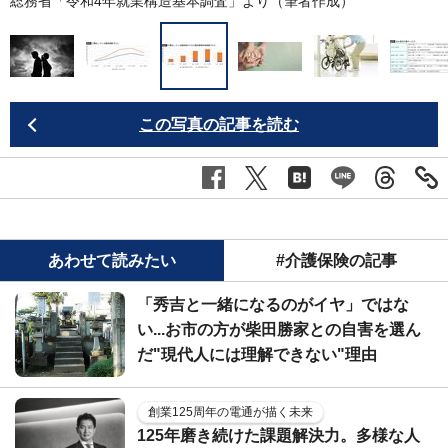
総務省「
令和4年就業構造基本調査
」より（筆者作成）
この写真の記事を読む
あわせて読みたい
#介護保険の記事
「秀吉と一緒になるのがイヤ」ではな
い...お市の方が柴田勝家との自害を選ん
だ"現代人には理解できない"理由
創業125周年の電通が描く未来
125年磨き続けた課題解決力。多様な人