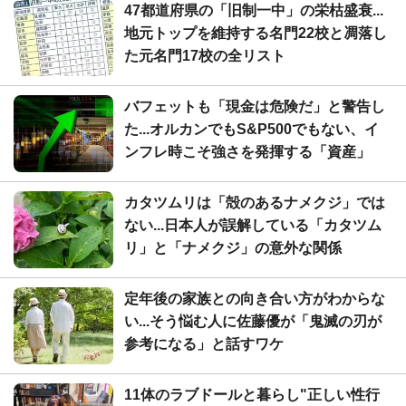
47都道府県の「旧制一中」の栄枯盛衰...
地元トップを維持する名門22校と凋落し
た元名門17校の全リスト
バフェットも「現金は危険だ」と警告し
た...オルカンでもS&P500でもない、イ
ンフレ時こそ強さを発揮する「資産」
カタツムリは「殻のあるナメクジ」では
ない...日本人が誤解している「カタツム
リ」と「ナメクジ」の意外な関係
定年後の家族との向き合い方がわからな
い...そう悩む人に佐藤優が「鬼滅の刃が
参考になる」と話すワケ
11体のラブドールと暮らし"正しい性行