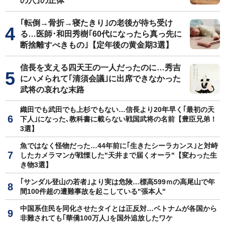
の穴｣の正体
｢転倒→骨折→寝たきり｣の老後が待ち受け
る…医師･和田秀樹｢60代になったら真っ先に
断捨離すべきもの｣【定年後の黄金期3選】
信長を支える四天王の一人だったのに…秀吉
にハメられて｢清須会議｣に出席できなかった
武将の哀れな末路
織田でも武田でも上杉でもない…信長より20年早く｢最初の天
下人｣になった､教科書に載らない戦国武将の名前【豊臣兄弟！
3選】
魚ではなく怪物だった…44年前に｢生きたシーラカンス｣と対峙
したカメラマンが戦慄した"天井まで届くオーラ"【変わった生
き物3選】
｢サンダル登山の若者｣より実は危険…標高599ｍの高尾山で年
間100件超の遭難事故を起こしている"張本人"
中国系住民を同化させたタイとは正反対…ベトナムが各国から
非難されても｢華僑100万人｣を国外追放したワケ