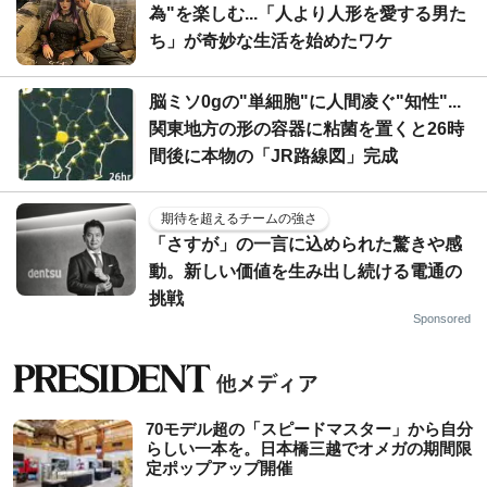
為"を楽しむ...「人より人形を愛する男た
ち」が奇妙な生活を始めたワケ
脳ミソ0gの"単細胞"に人間凌ぐ"知性"...
関東地方の形の容器に粘菌を置くと26時
間後に本物の「JR路線図」完成
期待を超えるチームの強さ
「さすが」の一言に込められた驚きや感
動。新しい価値を生み出し続ける電通の
挑戦
Sponsored
70モデル超の「スピードマスター」から自分
らしい一本を。日本橋三越でオメガの期間限
定ポップアップ開催