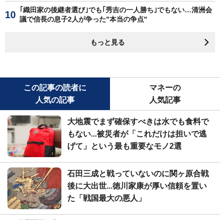
｢織田家の後継者選び｣でも｢秀吉の一人勝ち｣でもない…清洲会
議で信長の息子2人が争った"本当の争点"
もっと見る
この記事の読者に
マネーの
人気の記事
人気記事
大地震でまず確保すべきは水でも食料で
もない...被災者が「これだけは担いで逃
げて」という最も重要なモノ2選
石田三成と戦っていないのに関ヶ原合戦
後に大出世...徳川家康が厚い信頼を置い
た「戦国最大の悪人」