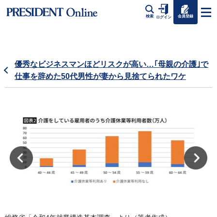
会員登録
検索
ログイン
優秀なビジネスマンほどリスクが高い…｢母親の介護｣で
仕事を辞めた50代男性が妻から見捨てられたワケ