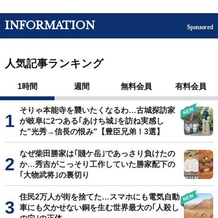
INFORMATION
Sponsored
人気記事ランキング
1時間
週間
無料会員
有料会員
そりゃ本能寺を襲いたくなるわ…古城探訪家
が岐阜に2つある｢あけち城｣を訪ね実感し
た"光秀→信長の恨み"【豊臣兄弟！3選】
なぜ柴田勝家は｢賤ケ岳｣であっさり負けたの
か…秀吉がこっそり工作していた勝家配下の
｢大物武将｣の裏切り
住民2万人が街を捨てた…スマホにも電気自動
車にも欠かせない銅を生む世界最大の｢人殺し