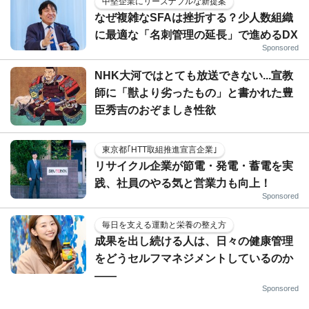
中堅企業にリーズナブルな新提案
なぜ複雑なSFAは挫折する？少人数組織
に最適な「名刺管理の延長」で進めるDX
Sponsored
NHK大河ではとても放送できない...宣教
師に「獣より劣ったもの」と書かれた豊
臣秀吉のおぞましき性欲
東京都｢HTT取組推進宣言企業｣
リサイクル企業が節電・発電・蓄電を実
践、社員のやる気と営業力も向上！
Sponsored
毎日を支える運動と栄養の整え方
成果を出し続ける人は、日々の健康管理
をどうセルフマネジメントしているのか
——
Sponsored