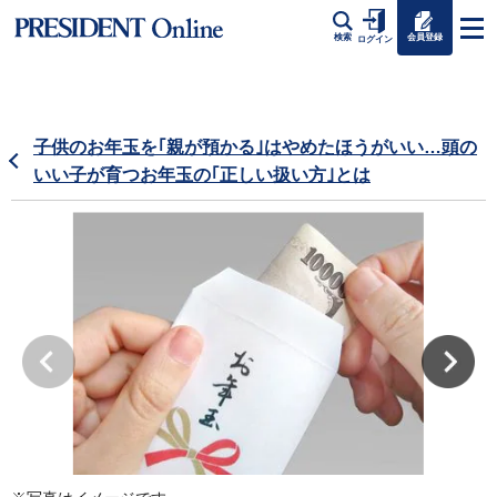
会員登録
検索
ログイン
子供のお年玉を｢親が預かる｣はやめたほうがいい…頭の
いい子が育つお年玉の｢正しい扱い方｣とは