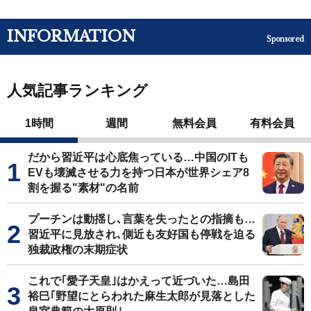
INFORMATION
Sponsored
人気記事ランキング
1時間
週間
無料会員
有料会員
だから習近平は心底焦っている…中国のITも
EVも壊滅させる力を持つ日本が世界シェア8
割を握る"素材"の名前
プーチンは動揺し､言葉を失ったとの指摘も…
習近平に見放され､側近も友好国も停戦を迫る
独裁政権の末期症状
これで｢愛子天皇｣はかえって近づいた…島田
裕巳｢野望にとらわれた麻生太郎が見落とした