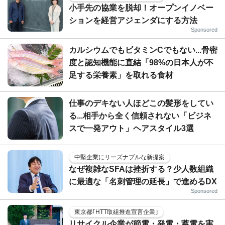
小手先の協業を脱却！オープンイノベー
ションを経営アジェンダにする方法
Sponsored
カルシウムでもビタミンCでもない...骨密
度と認知機能に直結「98%の日本人が不
足する栄養素」を取れる食材
仕事のデキない人ほどこの髪形をしてい
る...相手から全く信頼されない「ビジネ
スで一発アウト」ヘアスタイル3選
中堅企業にリーズナブルな新提案
なぜ複雑なSFAは挫折する？少人数組織
に最適な「名刺管理の延長」で進めるDX
Sponsored
東京都｢HTT取組推進宣言企業｣
リサイクル企業が節電・発電・蓄電を実