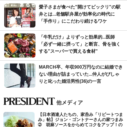
愛子さまが食べた"開けてビックリ"の駅
弁とは...老舗駅弁屋が効率化の時代に
「手作り」にこだわり続けるワケ
「牛乳だけ」よりずっと効果的...医師
「必ず一緒に摂って」と断言、骨を強く
する"スーパーで買える食材"
MARCH卒、年収900万円なのに結婚でき
ない理由が詰まっていた...仲人がぴしゃ
りと叱った婚活男性(36)の一言
【日本酒達人たちの、家呑み「リピートつま
み」帖】ジョン・ゴントナーさんの家つまみ
➁ 胡麻ソースをからめてコクをアップ！の