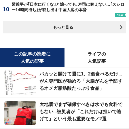
習近平が｢日本に行くな｣と煽っても､寿司は奪えない…｢スシロ
ー14時間待ち｣が映し出す中国人客の本音
もっと見る
この記事の読者に
ライフの
人気の記事
人気記事
パカッと開けて週に1、2個食べるだけ...
がん専門医が勧める「大腸がんを予防す
るオメガ脂肪酸たっぷり食品」
大地震でまず確保すべきは水でも食料で
もない...被災者が「これだけは担いで逃
げて」という最も重要なモノ2選