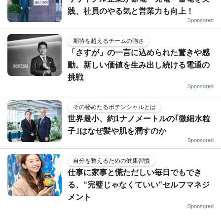
践、社員のやる気と営業力も向上！
Sponsored
期待を超えるチームの強さ
「さすが」の一言に込められた驚きや感
動。新しい価値を生み出し続ける電通の
挑戦
Sponsored
その秘めたるポテンシャルとは
世界最小、約1ナノメートルの｢微細水粒
子｣はなぜ髪や肌を潤すのか
Sponsored
自分を整えるための健康習慣
仕事に家事と慌ただしい毎日でもでき
る、“完璧じゃなくていい”セルフマネジ
メント
Sponsored