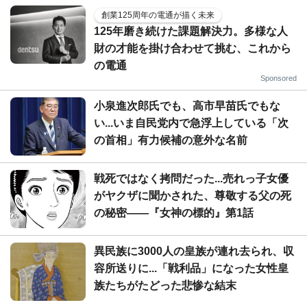
創業125周年の電通が描く未来
125年磨き続けた課題解決力。多様な人
財の才能を掛け合わせて挑む、これから
の電通
Sponsored
小泉進次郎氏でも、高市早苗氏でもな
い...いま自民党内で急浮上している「次
の首相」有力候補の意外な名前
戦死ではなく拷問だった...売れっ子女優
がヤクザに聞かされた、尊敬する父の死
の秘密――『女神の標的』第1話
異民族に3000人の皇族が連れ去られ、収
容所送りに...「戦利品」になった女性皇
族たちがたどった悲惨な結末