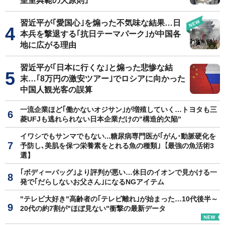
皇室典範の大原則｣
習近平が｢愛国心｣を煽った不気味な結果…日
本兵を撃退する｢抗日テーマパーク｣が中国各
地に広がる理由
習近平が｢日本に行くな｣と煽った悲惨な結
末…｢8万円の激安ツアー｣でロシアに向かった
中国人観光客の誤算
一流企業ほど｢働かないオジサン｣が増殖していく…トヨタも三
菱UFJも逃れられない日本企業だけの"構造的欠陥"
イワシでもサンマでもない...糖尿病専門医が｢がん･動脈硬化を
予防し､美肌を保つ栄養素をとれる魚の種類｣【最強の魚活術3
選】
｢ボディーバッグ｣より評判が悪い…休日のイオンで見かける一
発で｢だらしないお父さん｣になるNGアイテム
"テレビ大好き"高齢者の｢テレビ離れ｣が始まった…10代後半～
20代の約7割が"ほぼ見ない"衝撃の最新データ