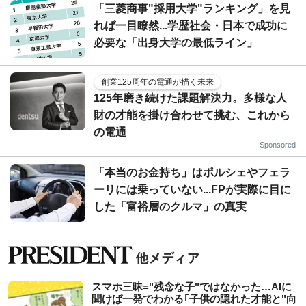
「三菱商事"採用大学"ランキング」を見
れば一目瞭然...学歴社会・日本で成功に
必要な「出身大学の最低ライン」
創業125周年の電通が描く未来
125年磨き続けた課題解決力。多様な人
財の才能を掛け合わせて挑む、これから
の電通
Sponsored
「本当のお金持ち」はポルシェやフェラ
ーリには乗っていない...FPが実際に目に
した「富裕層のクルマ」の真実
スマホ三昧="残念な子"ではなかった…AIに
聞けば一発でわかる｢子供の隠れた才能と"向