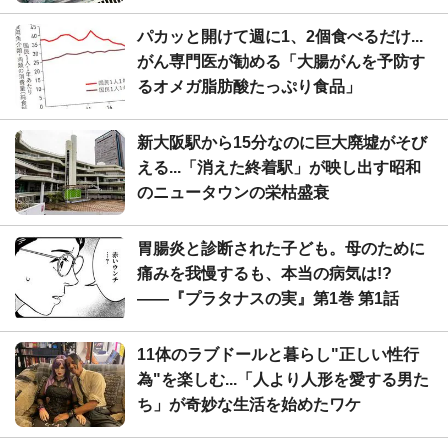
パカッと開けて週に1、2個食べるだけ...
がん専門医が勧める「大腸がんを予防す
るオメガ脂肪酸たっぷり食品」
新大阪駅から15分なのに巨大廃墟がそび
える...「消えた終着駅」が映し出す昭和
のニュータウンの栄枯盛衰
胃腸炎と診断された子ども。母のために
痛みを我慢するも、本当の病気は!?
――『プラタナスの実』第1巻 第1話
11体のラブドールと暮らし"正しい性行
為"を楽しむ...「人より人形を愛する男た
ち」が奇妙な生活を始めたワケ