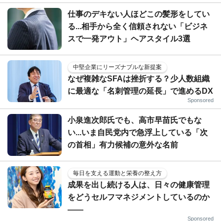
仕事のデキない人ほどこの髪形をしてい
る...相手から全く信頼されない「ビジネ
スで一発アウト」ヘアスタイル3選
中堅企業にリーズナブルな新提案
なぜ複雑なSFAは挫折する？少人数組織
に最適な「名刺管理の延長」で進めるDX
Sponsored
小泉進次郎氏でも、高市早苗氏でもな
い...いま自民党内で急浮上している「次
の首相」有力候補の意外な名前
毎日を支える運動と栄養の整え方
成果を出し続ける人は、日々の健康管理
をどうセルフマネジメントしているのか
——
Sponsored