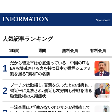
INFORMATION
Sponsored
人気記事ランキング
1時間
週間
無料会員
有料会員
だから習近平は心底焦っている…中国のITも
EVも壊滅させる力を持つ日本が世界シェア8
割を握る"素材"の名前
プーチンは動揺し､言葉を失ったとの指摘も…
習近平に見放され､側近も友好国も停戦を迫る
独裁政権の末期症状
一流企業ほど｢働かないオジサン｣が増殖して