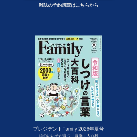
雑誌の予約購読はこちらから
プレジデントFamily 2026年夏号
頭のいい子が育つ「育脳」大百科