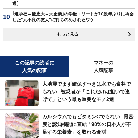
選】
｢進学校→慶應大→大企業｣の学歴エリートが10数年ぶりに再会
した"元不良の友人"に打ちのめされたワケ
もっと見る
この記事の読者に
マネーの
人気の記事
人気記事
大地震でまず確保すべきは水でも食料で
もない...被災者が「これだけは担いで逃
げて」という最も重要なモノ2選
カルシウムでもビタミンCでもない...骨密
度と認知機能に直結「98%の日本人が不
足する栄養素」を取れる食材