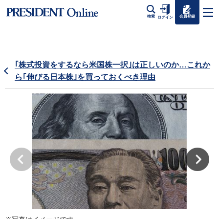
会員登録
検索
ログイン
｢株式投資をするなら米国株一択｣は正しいのか…これか
ら｢伸びる日本株｣を買っておくべき理由