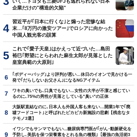
いく…トヨタも三菱UFJも逃れられない日本
企業だけの"構造的欠陥"
習近平が｢日本に行くな｣と煽った悲惨な結
末…｢8万円の激安ツアー｣でロシアに向かった
中国人観光客の誤算
これで｢愛子天皇｣はかえって近づいた…島田
裕巳｢野望にとらわれた麻生太郎が見落とした
皇室典範の大原則｣
｢ボディーバッグ｣より評判が悪い…休日のイオンで見かける一
発で｢だらしないお父さん｣になるNGアイテム
ワキの臭いでも､口臭でもない…女性の大半が不潔と感じてい
るのに､75%の男性が見落としている"臭い"の正体
大阪駅直結なのに､日本人も外国人客も来ない…開業1年で｢廃
墟フードコート｣と呼ばれたピカピカ新施設の悲劇【残念なタ
テモノ3選】
イワシでもサンマでもない...糖尿病専門医が｢がん･動脈硬化を
予防し､美肌を保つ栄養素をとれる魚の種類｣【最強の魚活術3