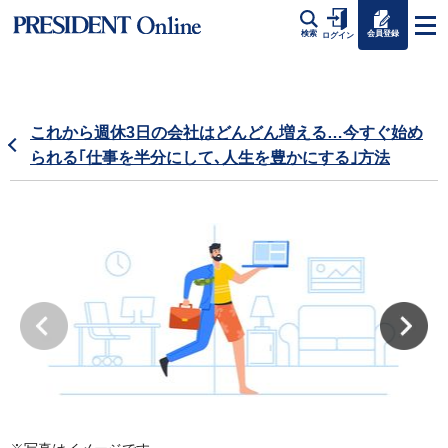
会員登録
検索
ログイン
これから週休3日の会社はどんどん増える…今すぐ始め
られる｢仕事を半分にして､人生を豊かにする｣方法