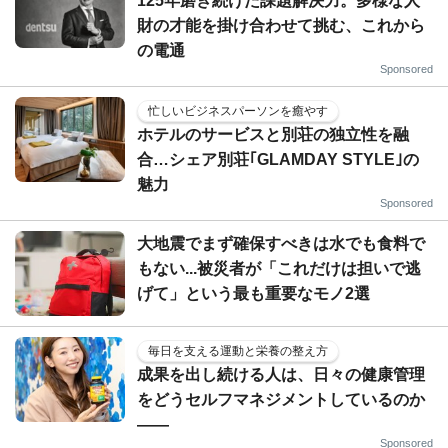
125年磨き続けた課題解決力。多様な人
財の才能を掛け合わせて挑む、これから
の電通
Sponsored
忙しいビジネスパーソンを癒やす
ホテルのサービスと別荘の独立性を融
合…シェア別荘｢GLAMDAY STYLE｣の
魅力
Sponsored
大地震でまず確保すべきは水でも食料で
もない...被災者が「これだけは担いで逃
げて」という最も重要なモノ2選
毎日を支える運動と栄養の整え方
成果を出し続ける人は、日々の健康管理
をどうセルフマネジメントしているのか
——
Sponsored