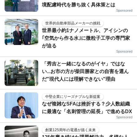
境配慮時代を勝ち抜く具体策とは
Sponsored
世界的自動車部品メーカーの挑戦
世界最小約1ナノメートル、アイシンの
｢空気から作る水｣に微粒子工学の専門家
が迫る
Sponsored
「秀吉と一緒になるのがイヤ」ではな
い...お市の方が柴田勝家との自害を選ん
だ"現代人には理解できない"理由
中堅企業にリーズナブルな新提案
なぜ複雑なSFAは挫折する？少人数組織
に最適な「名刺管理の延長」で進めるDX
Sponsored
創業125周年の電通が描く未来