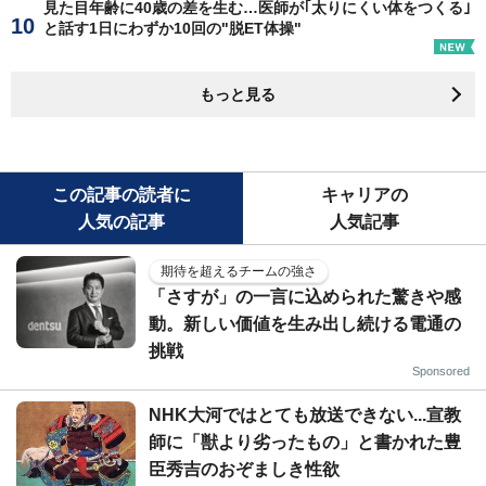
見た目年齢に40歳の差を生む…医師が｢太りにくい体をつくる｣
と話す1日にわずか10回の"脱ET体操"
もっと見る
この記事の読者に
キャリアの
人気の記事
人気記事
期待を超えるチームの強さ
「さすが」の一言に込められた驚きや感
動。新しい価値を生み出し続ける電通の
挑戦
Sponsored
NHK大河ではとても放送できない...宣教
師に「獣より劣ったもの」と書かれた豊
臣秀吉のおぞましき性欲