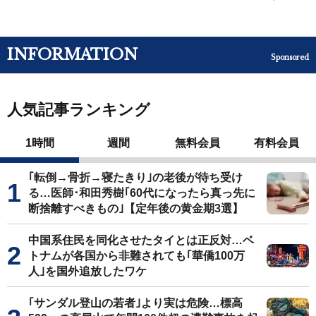
INFORMATION
Sponsored
人気記事ランキング
1時間
週間
無料会員
有料会員
｢転倒→骨折→寝たきり｣の老後が待ち受け
る…医師･和田秀樹｢60代になったら真っ先に
断捨離すべきもの｣【定年後の黄金期3選】
中国系住民を同化させたタイとは正反対…ベ
トナムが各国から非難されても｢華僑100万
人｣を国外追放したワケ
｢サンダル登山の若者｣より実は危険…標高