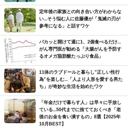
定年後の家族との向き合い方がわからな
い...そう悩む人に佐藤優が「鬼滅の刃が
参考になる」と話すワケ
パカッと開けて週に1、2個食べるだけ...
がん専門医が勧める「大腸がんを予防す
るオメガ脂肪酸たっぷり食品」
11体のラブドールと暮らし"正しい性行
為"を楽しむ...「人より人形を愛する男た
ち」が奇妙な生活を始めたワケ
「年金だけで暮らす人」は早々に手放し
ている...50代までに捨てておくべき「老
後のお金を食い潰すもの」8選【2025年
10月BEST】