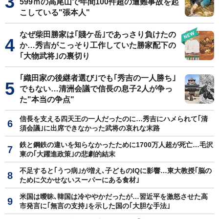
599ｍの高尾山で年間100件超の遭難事故を起
こしている"張本人"
なぜ柴田勝家は｢賤ケ岳｣であっさり負けたの
か…秀吉がこっそり工作していた勝家配下の
｢大物武将｣の裏切り
｢織田家の後継者選び｣でも｢秀吉の一人勝ち｣
でもない…清洲会議で信長の息子2人が争っ
た"本当の争点"
信長を支える四天王の一人だったのに…秀吉にハメられて｢清
須会議｣に出席できなかった武将の哀れな末路
鉄と鋼鉄の違いを知らなかったために1700万人超が死亡…毛沢
東の｢大躍進政策｣の悲劇的結末
不足すると｢うつ病｣が増え､子どものIQに影響…東大教授｢脳の
ために欠かせないスーパーにある食材｣
米国は曖昧､韓国は冷ややかだったが…習近平を激怒させた高
市発言に｢無言の支持｣を示した国の｢大胆な手法｣