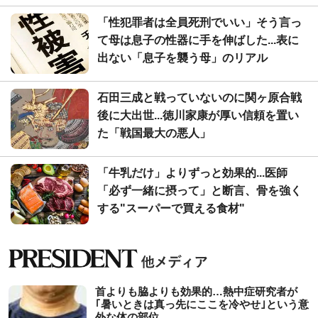
「性犯罪者は全員死刑でいい」そう言っ
て母は息子の性器に手を伸ばした...表に
出ない「息子を襲う母」のリアル
石田三成と戦っていないのに関ヶ原合戦
後に大出世...徳川家康が厚い信頼を置い
た「戦国最大の悪人」
「牛乳だけ」よりずっと効果的...医師
「必ず一緒に摂って」と断言、骨を強く
する"スーパーで買える食材"
首よりも脇よりも効果的…熱中症研究者が
｢暑いときは真っ先にここを冷やせ｣という意
外な体の部位