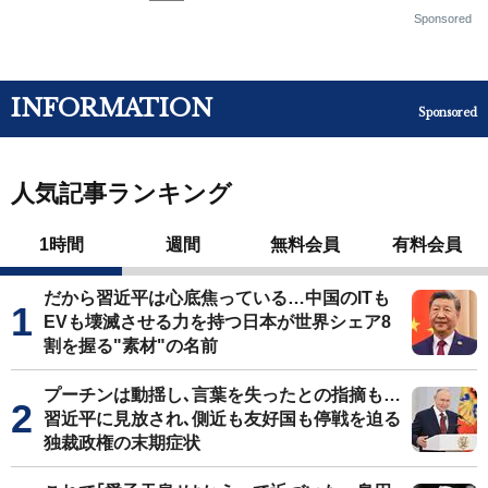
Sponsored
INFORMATION
Sponsored
人気記事ランキング
1時間
週間
無料会員
有料会員
だから習近平は心底焦っている…中国のITも
EVも壊滅させる力を持つ日本が世界シェア8
割を握る"素材"の名前
プーチンは動揺し､言葉を失ったとの指摘も…
習近平に見放され､側近も友好国も停戦を迫る
独裁政権の末期症状