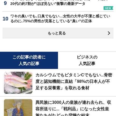
20代の約7割が"ほぼ見ない"衝撃の最新データ
ワキの臭いでも､口臭でもない…女性の大半が不潔と感じてい
るのに､75%の男性が見落としている"臭い"の正体
もっと見る
この記事の読者に
ビジネスの
人気の記事
人気記事
カルシウムでもビタミンCでもない...骨密
度と認知機能に直結「98%の日本人が不
足する栄養素」を取れる食材
異民族に3000人の皇族が連れ去られ、収
容所送りに...「戦利品」になった女性皇
族たちがたどった悲惨な結末