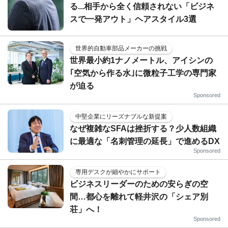
る...相手から全く信頼されない「ビジネ
スで一発アウト」ヘアスタイル3選
世界的自動車部品メーカーの挑戦
世界最小約1ナノメートル、アイシンの
｢空気から作る水｣に微粒子工学の専門家
が迫る
Sponsored
中堅企業にリーズナブルな新提案
なぜ複雑なSFAは挫折する？少人数組織
に最適な「名刺管理の延長」で進めるDX
Sponsored
専用デスクが細やかにサポート
ビジネスリーダーのための安らぎの空
間…都心を離れて軽井沢の「シェア別
荘」へ！
Sponsored