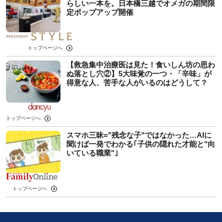
らしい一本を。日本橋三越でオメガの期間限
定ポップアップ開催
トップページへ
【救急集中治療医は見た！食いしん坊の思わ
ぬ落とし穴②】5大味覚の一つ・「辛味」が
得意な人、苦手な人がいるのはどうして？
トップページへ
スマホ三昧="残念な子"ではなかった…AIに
聞けば一発でわかる｢子供の隠れた才能と"向
いている職業"｣
トップページへ