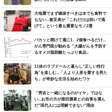
大地震でまず確保すべきは水でも食料で
もない...被災者が「これだけは担いで逃
げて」という最も重要なモノ2選
パカッと開けて週に1、2個食べるだけ...
がん専門医が勧める「大腸がんを予防す
るオメガ脂肪酸たっぷり食品」
11体のラブドールと暮らし"正しい性行
為"を楽しむ...「人より人形を愛する男た
ち」が奇妙な生活を始めたワケ
「秀吉と一緒になるのがイヤ」ではな
い...お市の方が柴田勝家との自害を選ん
だ"現代人には理解できない"理由