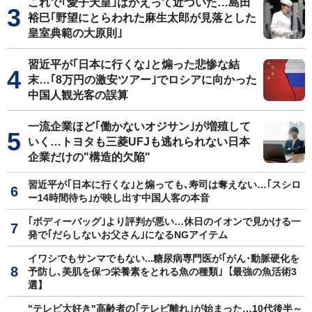
これで｢愛子天皇｣はかえって近づいた…島田
裕巳｢野望にとらわれた麻生太郎が見落とした
皇室典範の大原則｣
習近平が｢日本に行くな｣と煽った悲惨な結
末…｢8万円の激安ツアー｣でロシアに向かった
中国人観光客の誤算
一流企業ほど｢働かないオジサン｣が増殖して
いく…トヨタも三菱UFJも逃れられない日本
企業だけの"構造的欠陥"
習近平が｢日本に行くな｣と煽っても､寿司は奪えない…｢スシロ
ー14時間待ち｣が映し出す中国人客の本音
｢ボディーバッグ｣より評判が悪い…休日のイオンで見かける一
発で｢だらしないお父さん｣になるNGアイテム
イワシでもサンマでもない...糖尿病専門医が｢がん･動脈硬化を
予防し､美肌を保つ栄養素をとれる魚の種類｣【最強の魚活術3
選】
"テレビ大好き"高齢者の｢テレビ離れ｣が始まった…10代後半～