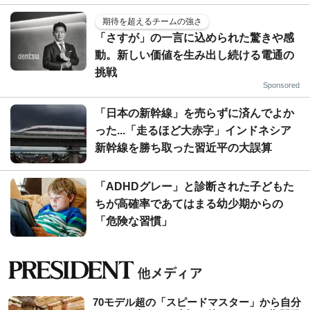
期待を超えるチームの強さ
「さすが」の一言に込められた驚きや感
動。新しい価値を生み出し続ける電通の
挑戦
Sponsored
「日本の新幹線」を売らずに済んでよか
った...「走るほど大赤字」インドネシア
新幹線を勝ち取った習近平の大誤算
「ADHDグレー」と診断された子どもた
ちが高確率であてはまる幼少期からの
「危険な習慣」
70モデル超の「スピードマスター」から自分