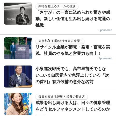
期待を超えるチームの強さ
「さすが」の一言に込められた驚きや感
動。新しい価値を生み出し続ける電通の
挑戦
Sponsored
東京都｢HTT取組推進宣言企業｣
リサイクル企業が節電・発電・蓄電を実
践、社員のやる気と営業力も向上！
Sponsored
小泉進次郎氏でも、高市早苗氏でもな
い...いま自民党内で急浮上している「次
の首相」有力候補の意外な名前
毎日を支える運動と栄養の整え方
成果を出し続ける人は、日々の健康管理
をどうセルフマネジメントしているのか
——