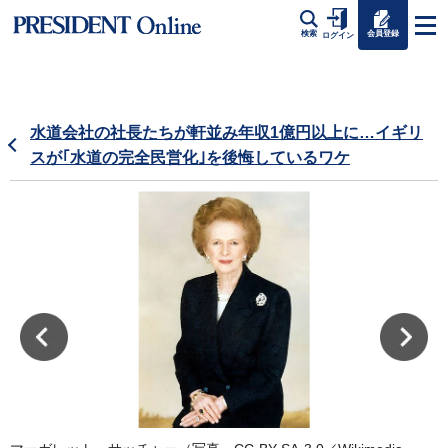
会員登録
検索
ログイン
水道会社の社長たちが軒並み年収1億円以上に…イギリ
スが｢水道の完全民営化｣を後悔しているワケ