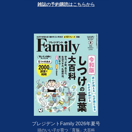
雑誌の予約購読はこちらから
プレジデントFamily 2026年夏号
頭のいい子が育つ「育脳」大百科