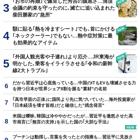
｢お市の再婚｣で露呈した秀吉の腹黒さ…清須
会議の約束を守ったのに､滅亡に追い込まれた
柴田勝家の"急所"
額に貼る｢熱を冷ますシート｣でも､首にかける
｢ネッククーラー｣でもない…熱中症対策に最
も効果的なアイテム
｢外国人観光客や子連れ｣より厄介…JR東海が
明かした､乗客をイライラさせる｢令和の新幹
線2大トラブル｣
だから習近平は心底焦っている…中国のITもEVも壊滅させる力
を持つ日本が世界シェア8割を握る"素材"の名前
｢高市早苗の正体｣に国民より先に気づいていた…海外投資家が
｢日本経済を壊す首相｣だと確信した"残念発言"
米国は曖昧､韓国は冷ややかだったが…習近平を激怒させた高
市発言に｢無言の支持｣を示した国の｢大胆な手法｣
プーチンは動揺し､言葉を失ったとの指摘も…習近平に見放さ