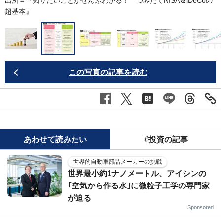
出所＝『
知りたいことがぜんぶわかる！ つみたてNISA＆iDeCoの
超基本
』
この写真の記事を読む
あわせて読みたい
#投資の記事
世界的自動車部品メーカーの挑戦
世界最小約1ナノメートル、アイシンの
｢空気から作る水｣に微粒子工学の専門家
が迫る
Sponsored