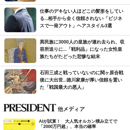
仕事のデキない人ほどこの髪形をしてい
る...相手から全く信頼されない「ビジネ
スで一発アウト」ヘアスタイル3選
異民族に3000人の皇族が連れ去られ、収
容所送りに...「戦利品」になった女性皇
族たちがたどった悲惨な結末
石田三成と戦っていないのに関ヶ原合戦
後に大出世...徳川家康が厚い信頼を置い
た「戦国最大の悪人」
AIが試算！ 大人気オルカン積み立てで
「2000万円超」、本当の確率