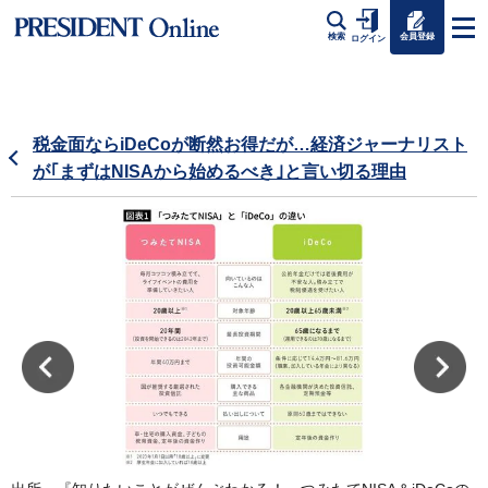
会員登録
検索
ログイン
税金面ならiDeCoが断然お得だが…経済ジャーナリスト
が｢まずはNISAから始めるべき｣と言い切る理由