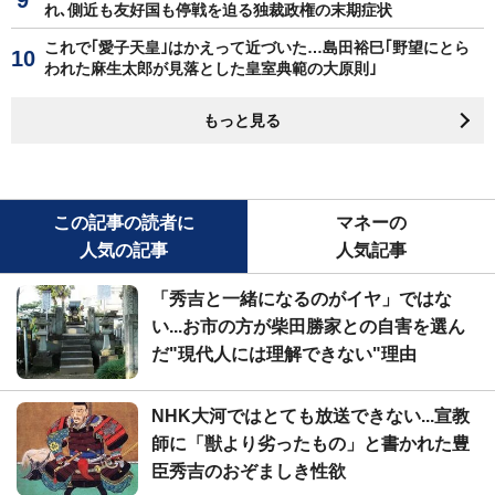
れ､側近も友好国も停戦を迫る独裁政権の末期症状
これで｢愛子天皇｣はかえって近づいた…島田裕巳｢野望にとら
われた麻生太郎が見落とした皇室典範の大原則｣
もっと見る
この記事の読者に
マネーの
人気の記事
人気記事
「秀吉と一緒になるのがイヤ」ではな
い...お市の方が柴田勝家との自害を選ん
だ"現代人には理解できない"理由
NHK大河ではとても放送できない...宣教
師に「獣より劣ったもの」と書かれた豊
臣秀吉のおぞましき性欲