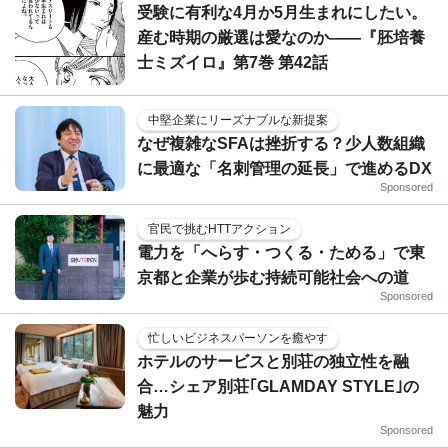
受験に有利な4月か5月生まれにしたい。
産む時期の厳選は愛なのか――『胚培養
士ミズイロ』第7巻 第42話
中堅企業にリーズナブルな新提案
なぜ複雑なSFAは挫折する？少人数組織
に最適な「名刺管理の延長」で進めるDX
Sponsored
官民で挑むHTTアクション
電力を「へらす・つくる・ためる」で東
京都と企業が歩む持続可能社会への道
Sponsored
忙しいビジネスパーソンを癒やす
ホテルのサービスと別荘の独立性を融
合…シェア別荘｢GLAMDAY STYLE｣の
魅力
Sponsored