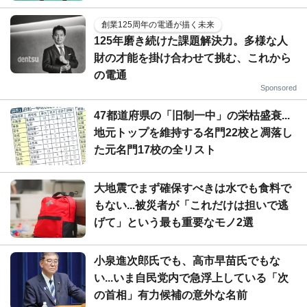
創業125周年の電通が描く未来
125年磨き続けた課題解決力。多様な人
財の才能を掛け合わせて挑む、これから
の電通
Sponsored
47都道府県の「旧制一中」の栄枯盛衰...
地元トップを維持する名門22校と凋落し
た元名門17校の全リスト
大地震でまず確保すべきは水でも食料で
もない...被災者が「これだけは担いで逃
げて」という最も重要なモノ2選
小泉進次郎氏でも、高市早苗氏でもな
い...いま自民党内で急浮上している「次
の首相」有力候補の意外な名前