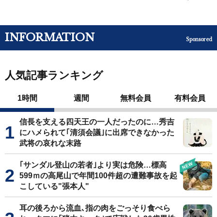
INFORMATION
Sponsored
人気記事ランキング
1時間
週間
無料会員
有料会員
信長を支える四天王の一人だったのに…秀吉
にハメられて｢清須会議｣に出席できなかった
武将の哀れな末路
｢サンダル登山の若者｣より実は危険…標高
599ｍの高尾山で年間100件超の遭難事故を起
こしている"張本人"
耳の後ろから流血､指の肉をごっそり食べら