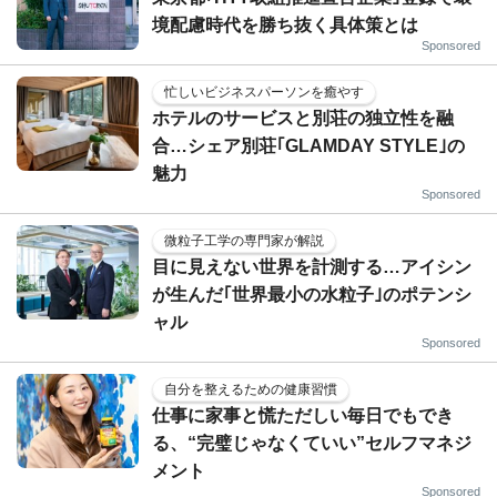
境配慮時代を勝ち抜く具体策とは
Sponsored
忙しいビジネスパーソンを癒やす
ホテルのサービスと別荘の独立性を融
合…シェア別荘｢GLAMDAY STYLE｣の
魅力
Sponsored
微粒子工学の専門家が解説
目に見えない世界を計測する…アイシン
が生んだ｢世界最小の水粒子｣のポテンシ
ャル
Sponsored
自分を整えるための健康習慣
仕事に家事と慌ただしい毎日でもでき
る、“完璧じゃなくていい”セルフマネジ
メント
Sponsored