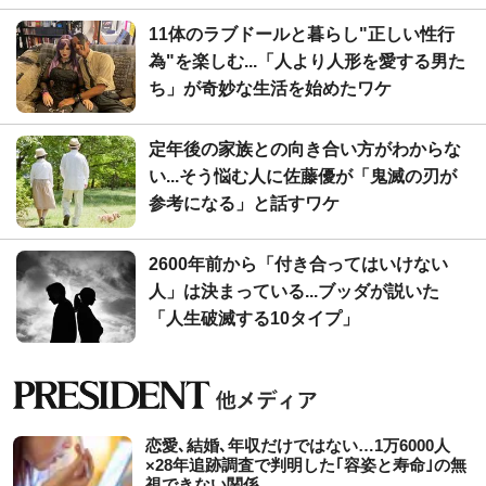
11体のラブドールと暮らし"正しい性行
為"を楽しむ...「人より人形を愛する男た
ち」が奇妙な生活を始めたワケ
定年後の家族との向き合い方がわからな
い...そう悩む人に佐藤優が「鬼滅の刃が
参考になる」と話すワケ
2600年前から「付き合ってはいけない
人」は決まっている...ブッダが説いた
「人生破滅する10タイプ」
恋愛､結婚､年収だけではない…1万6000人
×28年追跡調査で判明した｢容姿と寿命｣の無
視できない関係