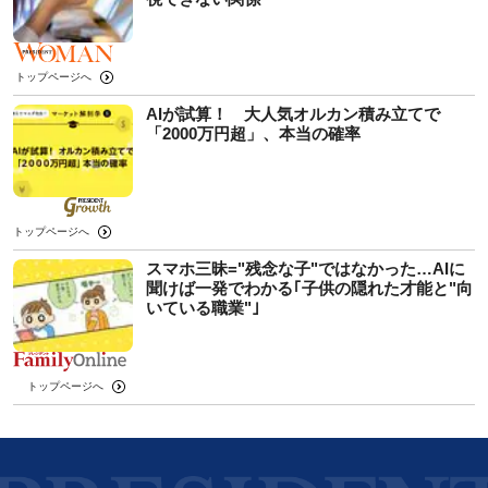
トップページへ
AIが試算！ 大人気オルカン積み立てで
「2000万円超」、本当の確率
トップページへ
スマホ三昧="残念な子"ではなかった…AIに
聞けば一発でわかる｢子供の隠れた才能と"向
いている職業"｣
トップページへ