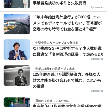
事業開発成功の条件と失敗要因
Sponsored
「年末年始は海外旅行」が30%増...エル
メスでもディオールでもない、富裕層が
空港の待ち時間でお金を落とす"場所"
中堅企業にリーズナブルな新提案
なぜ複雑なSFAは挫折する？少人数組織
に最適な「名刺管理の延長」で進めるDX
Sponsored
創業125周年の電通が描く未来
125年磨き続けた課題解決力。多様な人
財の才能を掛け合わせて挑む、これから
の電通
Sponsored
選ばれる企業になるために
東京都｢HTT取組推進宣言企業｣登録で環