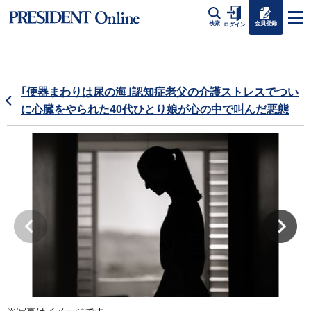
会員登録
検索
ログイン
｢便器まわりは尿の海｣認知症老父の介護ストレスでつい
に心臓をやられた40代ひとり娘が心の中で叫んだ悪態