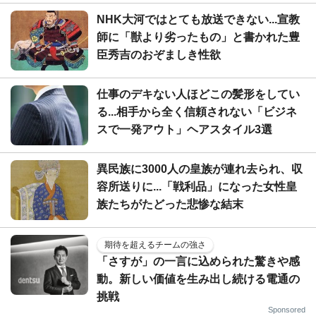
NHK大河ではとても放送できない...宣教
師に「獣より劣ったもの」と書かれた豊
臣秀吉のおぞましき性欲
仕事のデキない人ほどこの髪形をしてい
る...相手から全く信頼されない「ビジネ
スで一発アウト」ヘアスタイル3選
異民族に3000人の皇族が連れ去られ、収
容所送りに...「戦利品」になった女性皇
族たちがたどった悲惨な結末
期待を超えるチームの強さ
「さすが」の一言に込められた驚きや感
動。新しい価値を生み出し続ける電通の
挑戦
Sponsored