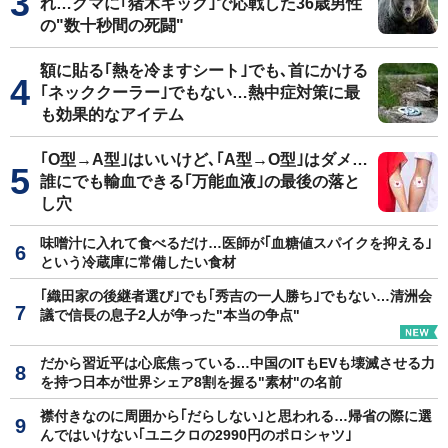
れ…クマに｢猪木キック｣で応戦した36歳男性
の"数十秒間の死闘"
額に貼る｢熱を冷ますシート｣でも､首にかける
｢ネッククーラー｣でもない…熱中症対策に最
も効果的なアイテム
｢O型→A型｣はいいけど､｢A型→O型｣はダメ…
誰にでも輸血できる｢万能血液｣の最後の落と
し穴
味噌汁に入れて食べるだけ…医師が｢血糖値スパイクを抑える｣
という冷蔵庫に常備したい食材
｢織田家の後継者選び｣でも｢秀吉の一人勝ち｣でもない…清洲会
議で信長の息子2人が争った"本当の争点"
だから習近平は心底焦っている…中国のITもEVも壊滅させる力
を持つ日本が世界シェア8割を握る"素材"の名前
襟付きなのに周囲から｢だらしない｣と思われる…帰省の際に選
んではいけない｢ユニクロの2990円のポロシャツ｣