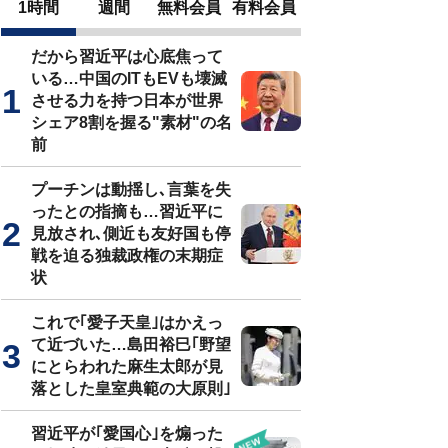
1時間
週間
無料会員
有料会員
だから習近平は心底焦って
いる…中国のITもEVも壊滅
させる力を持つ日本が世界
シェア8割を握る"素材"の名
前
プーチンは動揺し､言葉を失
ったとの指摘も…習近平に
見放され､側近も友好国も停
戦を迫る独裁政権の末期症
状
これで｢愛子天皇｣はかえっ
て近づいた…島田裕巳｢野望
にとらわれた麻生太郎が見
落とした皇室典範の大原則｣
習近平が｢愛国心｣を煽った