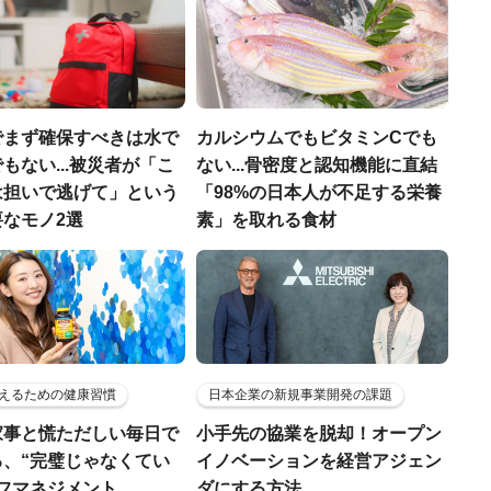
でまず確保すべきは水で
カルシウムでもビタミンCでも
もない...被災者が「こ
ない...骨密度と認知機能に直結
は担いで逃げて」という
「98%の日本人が不足する栄養
なモノ2選
素」を取れる食材
えるための健康習慣
日本企業の新規事業開発の課題
家事と慌ただしい毎日で
小手先の協業を脱却！オープン
る、“完璧じゃなくてい
イノベーションを経営アジェン
ルフマネジメント
ダにする方法