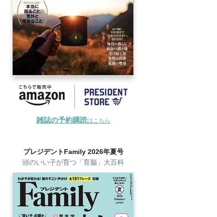
雑誌の予約購読
はこちら
プレジデントFamily 2026年夏号
頭のいい子が育つ「育脳」大百科