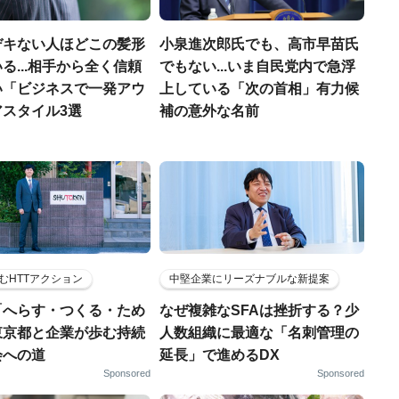
デキない人ほどこの髪形
小泉進次郎氏でも、高市早苗氏
る...相手から全く信頼
でもない...いま自民党内で急浮
い「ビジネスで一発アウ
上している「次の首相」有力候
アスタイル3選
補の意外な名前
むHTTアクション
中堅企業にリーズナブルな新提案
「へらす・つくる・ため
なぜ複雑なSFAは挫折する？少
東京都と企業が歩む持続
人数組織に最適な「名刺管理の
会への道
延長」で進めるDX
Sponsored
Sponsored