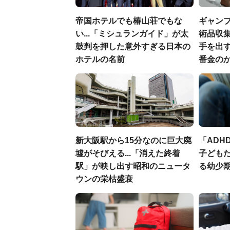
帝国ホテルでも椿山荘でもな
ギャン
い...「ミシュランガイド」が太
術品収集
鼓判を押した意外すぎる日本の
手を出
ホテルの名前
番金の
新大阪駅から15分なのに巨大廃
「ADH
墟がそびえる...「消えた終着
子ども
駅」が映し出す昭和のニュータ
る幼少
ウンの栄枯盛衰