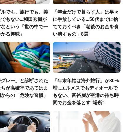
ブルでも、旅行でも、美
「年金だけで暮らす人」は早々
でもない...和田秀樹が
に手放している...50代までに捨
すなという「世の中で一
てておくべき「老後のお金を食
かかる趣味」
い潰すもの」8選
Dグレー」と診断された
「年末年始は海外旅行」が30%
たちが高確率であてはま
増...エルメスでもディオールで
期からの「危険な習慣」
もない、富裕層が空港の待ち時
間でお金を落とす"場所"