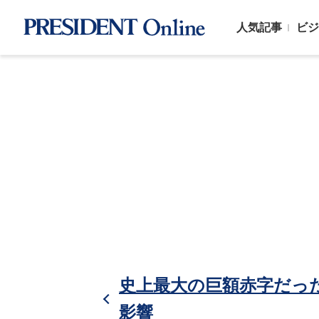
人気記事
ビジ
史上最大の巨額赤字だっ
影響