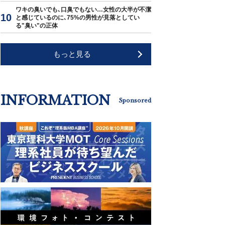
ワキの臭いでも､口臭でもない…女性の大半が不潔
と感じているのに､75%の男性が見落としてい
る"臭い"の正体
もっと見る
INFORMATION
Sponsored