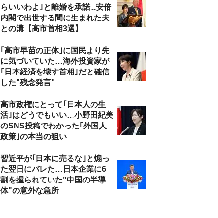
らいいわよ｣と離婚を承諾...安倍
内閣で出世する間に生まれた夫
との溝【高市首相3選】
｢高市早苗の正体｣に国民より先
に気づいていた…海外投資家が
｢日本経済を壊す首相｣だと確信
した"残念発言"
高市政権にとって｢日本人の生
活｣はどうでもいい…小野田紀美
のSNS投稿でわかった｢外国人
政策｣の本当の狙い
習近平が｢日本に売るな｣と煽っ
た翌日にバレた…日本企業に6
割を握られていた"中国の半導
体"の意外な急所