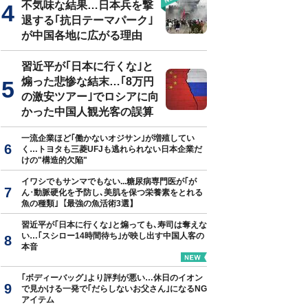
不気味な結果…日本兵を撃
退する｢抗日テーマパーク｣
が中国各地に広がる理由
2020年3月期決算短信
習近平が｢日本に行くな｣と
煽った悲惨な結末…｢8万円
の激安ツアー｣でロシアに向
かった中国人観光客の誤算
一流企業ほど｢働かないオジサン｣が増殖してい
く…トヨタも三菱UFJも逃れられない日本企業だ
けの"構造的欠陥"
イワシでもサンマでもない...糖尿病専門医が｢が
ん･動脈硬化を予防し､美肌を保つ栄養素をとれる
魚の種類｣【最強の魚活術3選】
習近平が｢日本に行くな｣と煽っても､寿司は奪えな
い…｢スシロー14時間待ち｣が映し出す中国人客の
本音
｢ボディーバッグ｣より評判が悪い…休日のイオン
で見かける一発で｢だらしないお父さん｣になるNG
アイテム