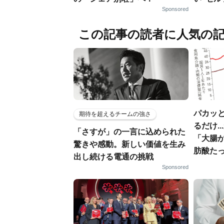
Sponsored
この記事の読者に人気の
パカッと
期待を超えるチームの強さ
るだけ.
「さすが」の一言に込められた
「大腸
驚きや感動。新しい価値を生み
肪酸た
出し続ける電通の挑戦
Sponsored