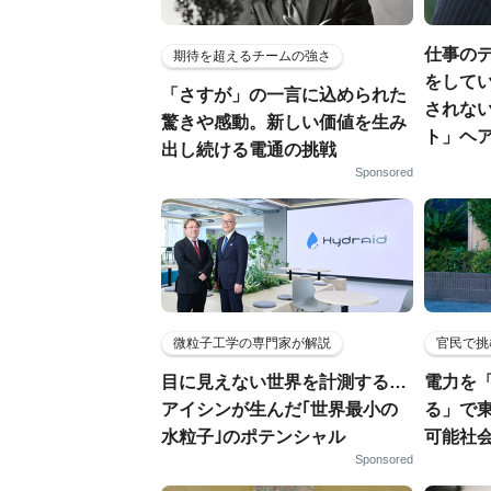
仕事の
期待を超えるチームの強さ
をしてい
「さすが」の一言に込められた
されな
驚きや感動。新しい価値を生み
ト」ヘ
出し続ける電通の挑戦
Sponsored
微粒子工学の専門家が解説
官民で挑
目に見えない世界を計測する…
電力を
アイシンが生んだ｢世界最小の
る」で
水粒子｣のポテンシャル
可能社
Sponsored