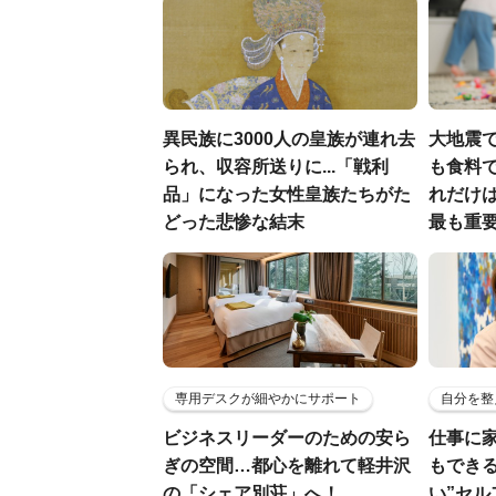
異民族に3000人の皇族が連れ去
大地震
られ、収容所送りに...「戦利
も食料で
品」になった女性皇族たちがた
れだけ
どった悲惨な結末
最も重要
専用デスクが細やかにサポート
自分を整
ビジネスリーダーのための安ら
仕事に
ぎの空間…都心を離れて軽井沢
もでき
の「シェア別荘」へ！
い”セ