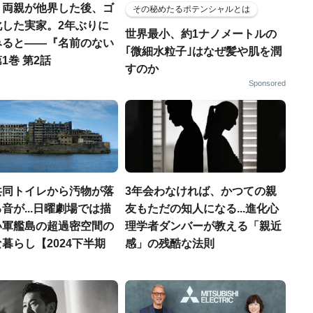
】両親が他界した後、ゴ
その秘めたるポテンシャルとは
化した実家。2年ぶりに
世界最小、約1ナノメートルの
みると――『名前のない
｢微細水粒子｣はなぜ髪や肌を潤
1巻 第2話
すのか
Sponsored
共同トイレから汚物が落
3年会わなければ、かつての親
音が...日曜劇場では描
友もただの知人になる...進化心
い軍艦島の超過密空間の
理学者ダンバーが教える「親近
暮らし【2024下半期
感」の残酷な法則
】