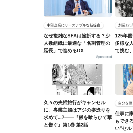
中堅企業にリーズナブルな新提案
創業12
なぜ複雑なSFAは挫折する？少
125年
人数組織に最適な「名刺管理の
多様な
延長」で進めるDX
て挑む
Sponsored
久々の夫婦旅行がキャンセル
自分を整
に。専業主婦はアジの姿造りを
仕事に
求めて...?――『飯を喰らひて華
もでき
と告ぐ』第1巻 第2話
い”セ