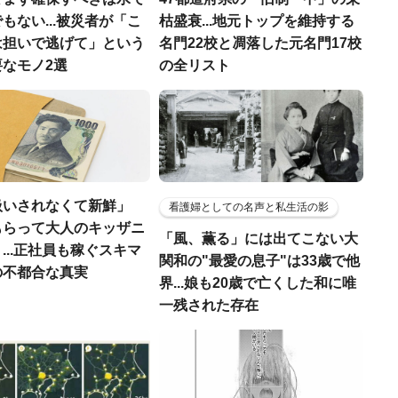
もない...被災者が「こ
枯盛衰...地元トップを維持する
は担いで逃げて」という
名門22校と凋落した元名門17校
なモノ2選
の全リスト
扱いされなくて新鮮」
看護婦としての名声と私生活の影
もらって大人のキッザニ
「風、薫る」には出てこない大
...正社員も稼ぐスキマ
関和の"最愛の息子"は33歳で他
の不都合な真実
界...娘も20歳で亡くした和に唯
一残された存在