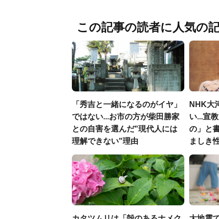
この記事の読者に人気の
「秀吉と一緒になるのがイヤ」
NHK大
ではない...お市の方が柴田勝家
い...
との自害を選んだ"現代人には
の」と
理解できない"理由
ましき
カタツムリは「殻のあるナメク
大地震