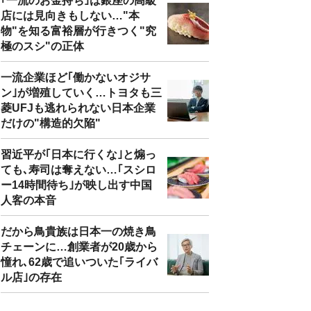
｢一流のお金持ち｣は銀座の高級
店には見向きもしない…"本
物"を知る富裕層が行きつく"究
極のスシ"の正体
一流企業ほど｢働かないオジサ
ン｣が増殖していく…トヨタも三
菱UFJも逃れられない日本企業
だけの"構造的欠陥"
習近平が｢日本に行くな｣と煽っ
ても､寿司は奪えない…｢スシロ
ー14時間待ち｣が映し出す中国
人客の本音
だから鳥貴族は日本一の焼き鳥
チェーンに…創業者が20歳から
憧れ､62歳で追いついた｢ライバ
ル店｣の存在