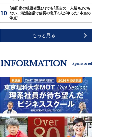
｢織田家の後継者選び｣でも｢秀吉の一人勝ち｣でも
ない…清洲会議で信長の息子2人が争った"本当の
争点"
もっと見る
INFORMATION
Sponsored