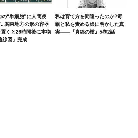
gの"単細胞"に人間凌
私は育て方を間違ったのか?毒
"...関東地方の形の容器
親と私を責める娘に明かした真
置くと26時間後に本物
実――『真綿の檻』5巻2話
路線図」完成