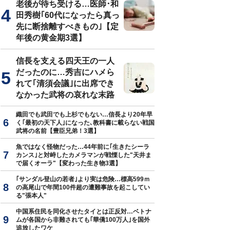
老後が待ち受ける…医師･和
田秀樹｢60代になったら真っ
先に断捨離すべきもの｣【定
年後の黄金期3選】
信長を支える四天王の一人
だったのに…秀吉にハメら
れて｢清須会議｣に出席でき
なかった武将の哀れな末路
織田でも武田でも上杉でもない…信長より20年早
く｢最初の天下人｣になった､教科書に載らない戦国
武将の名前【豊臣兄弟！3選】
魚ではなく怪物だった…44年前に｢生きたシーラ
カンス｣と対峙したカメラマンが戦慄した"天井ま
で届くオーラ"【変わった生き物3選】
｢サンダル登山の若者｣より実は危険…標高599ｍ
の高尾山で年間100件超の遭難事故を起こしてい
る"張本人"
中国系住民を同化させたタイとは正反対…ベトナ
ムが各国から非難されても｢華僑100万人｣を国外
追放したワケ