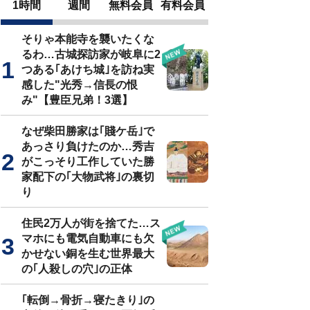
1時間
週間
無料会員
有料会員
そりゃ本能寺を襲いたくな
るわ…古城探訪家が岐阜に2
つある｢あけち城｣を訪ね実
感した"光秀→信長の恨
み"【豊臣兄弟！3選】
なぜ柴田勝家は｢賤ケ岳｣で
あっさり負けたのか…秀吉
がこっそり工作していた勝
家配下の｢大物武将｣の裏切
り
住民2万人が街を捨てた…ス
マホにも電気自動車にも欠
かせない銅を生む世界最大
の｢人殺しの穴｣の正体
｢転倒→骨折→寝たきり｣の