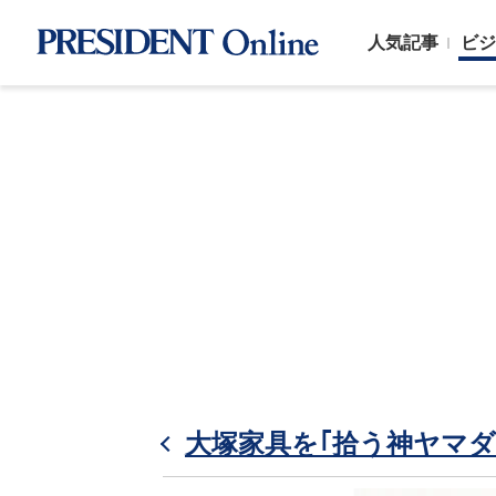
人気記事
ビジ
大塚家具を｢拾う神ヤマ