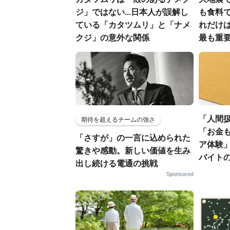
ジ」ではない...日本人が誤解し
も食料で
ている「カタツムリ」と「ナメ
れだけ
クジ」の意外な関係
最も重要
「人間
期待を超えるチームの強さ
「お金
「さすが」の一言に込められた
ア体験」
驚きや感動。新しい価値を生み
バイト
出し続ける電通の挑戦
Sponsored