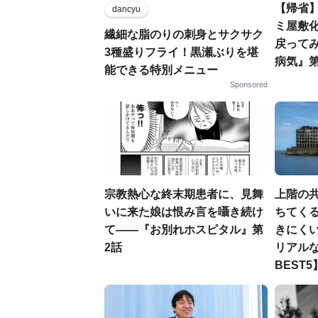
【帰省
dancyu
ミ屋敷
繊細な脂のりの刺身とサクサク
戻って
3種盛りフライ！黒瀬ぶりを堪
病気』第
能できる特別メニュー
Sponsored
宗教熱心な終末期患者に、見舞
上階の
いに来た娘は恨み言を囁き続け
ちてくる
て――『お別れホスピタル』第
きにく
2話
リアルな
BEST5