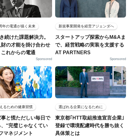
5周年の電通が描く未来
新規事業開発を経営アジェンダへ
磨き続けた課題解決力。
スタートアップ探索からM&Aま
人財の才能を掛け合わせ
で、経営戦略の実装を支援する
、これからの電通
AT PARTNERS
Sponsored
Sponsored
えるための健康習慣
選ばれる企業になるために
家事と慌ただしい毎日で
東京都｢HTT取組推進宣言企業｣
る、“完璧じゃなくてい
登録で環境配慮時代を勝ち抜く
ルフマネジメント
具体策とは