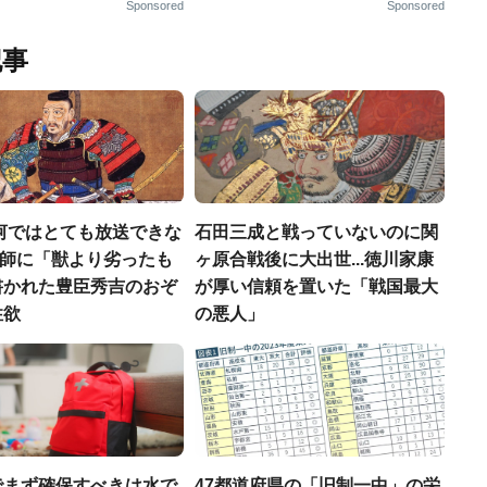
Sponsored
Sponsored
記事
河ではとても放送できな
石田三成と戦っていないのに関
宣教師に「獣より劣ったも
ヶ原合戦後に大出世...徳川家康
書かれた豊臣秀吉のおぞ
が厚い信頼を置いた「戦国最大
性欲
の悪人」
でまず確保すべきは水で
47都道府県の「旧制一中」の栄