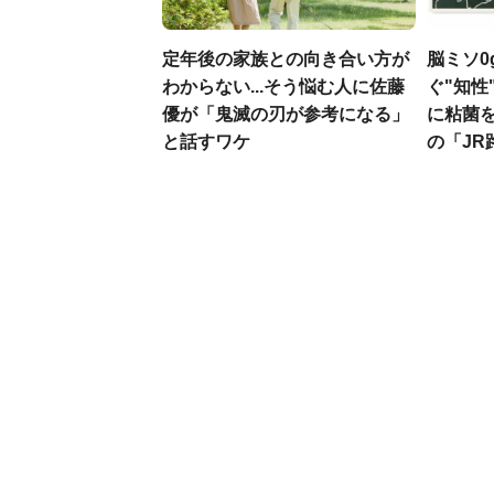
定年後の家族との向き合い方が
脳ミソ0
わからない...そう悩む人に佐藤
ぐ"知性
優が「鬼滅の刃が参考になる」
に粘菌を
と話すワケ
の「JR