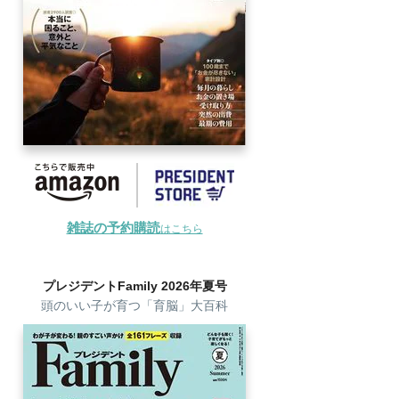
雑誌の予約購読
はこちら
プレジデントFamily 2026年夏号
頭のいい子が育つ「育脳」大百科