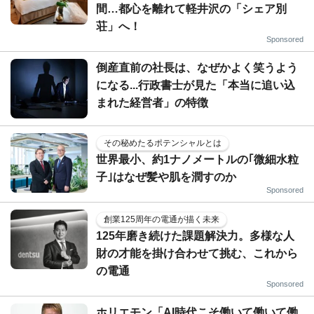
間…都心を離れて軽井沢の「シェア別
荘」へ！
Sponsored
倒産直前の社長は、なぜかよく笑うよう
になる...行政書士が見た「本当に追い込
まれた経営者」の特徴
その秘めたるポテンシャルとは
世界最小、約1ナノメートルの｢微細水粒
子｣はなぜ髪や肌を潤すのか
Sponsored
創業125周年の電通が描く未来
125年磨き続けた課題解決力。多様な人
財の才能を掛け合わせて挑む、これから
の電通
Sponsored
ホリエモン「AI時代こそ働いて働いて働