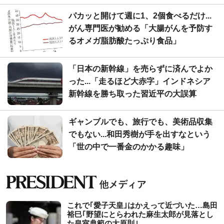
パカッと開けて週に1、2個食べるだけ...
がん専門医が勧める「大腸がんを予防す
るオメガ脂肪酸たっぷり食品」
「日本の新幹線」を売らずに済んでよか
った...「走るほど大赤字」インドネシア
新幹線を勝ち取った習近平の大誤算
ギャンブルでも、旅行でも、美術品収集
でもない...和田秀樹が手を出すなという
「世の中で一番金のかかる趣味」
これで｢愛子天皇｣はかえって近づいた…島田
裕巳｢野望にとらわれた麻生太郎が見落とし
た皇室典範の大原則｣