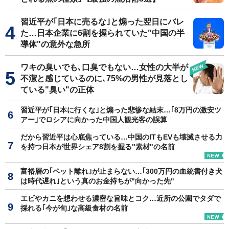
習近平が｢日本に売るな｣と煽った翌日にバレ
た…日本企業に6割を握られていた"中国の半
導体"の意外な急所
ワキの臭いでも､口臭でもない…女性の大半が
不潔と感じているのに､75%の男性が見落とし
ている"臭い"の正体
習近平が｢日本に行くな｣と煽った悲惨な結末…｢8万円の激安ツ
アー｣でロシアに向かった中国人観光客の誤算
だから習近平は心底焦っている…中国のITもEVも壊滅させる力
を持つ日本が世界シェア8割を握る"素材"の名前
富裕層の｢ペット離れ｣が止まらない…｢300万円の血統書付き犬
は時代遅れ｣という真のお金持ちが"向かった先"
エビやカニを想わせる濃密な旨味とコク…近所の公園でタダで
採れる｢今が旬｣な高級食材の名前