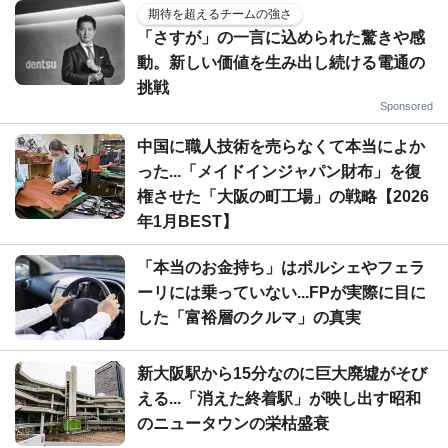
期待を超えるチームの強さ
「さすが」の一言に込められた驚きや感
動。新しい価値を生み出し続ける電通の
挑戦
Sponsored
中国に職人技術を売らなくて本当によか
った...「メイドインジャパン財布」を復
権させた「大阪の町工場」の戦略【2026
年1月BEST】
「本当のお金持ち」はポルシェやフェラ
ーリには乗っていない...FPが実際に目に
した「富裕層のクルマ」の真実
新大阪駅から15分なのに巨大廃墟がそび
える...「消えた終着駅」が映し出す昭和
のニュータウンの栄枯盛衰