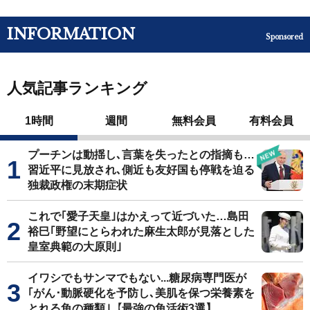
INFORMATION
Sponsored
人気記事ランキング
1時間
週間
無料会員
有料会員
プーチンは動揺し､言葉を失ったとの指摘も…
習近平に見放され､側近も友好国も停戦を迫る
独裁政権の末期症状
これで｢愛子天皇｣はかえって近づいた…島田
裕巳｢野望にとらわれた麻生太郎が見落とした
皇室典範の大原則｣
イワシでもサンマでもない...糖尿病専門医が
｢がん･動脈硬化を予防し､美肌を保つ栄養素を
とれる魚の種類｣【最強の魚活術3選】