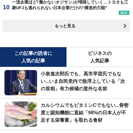
一流企業ほど｢働かないオジサン｣が増殖していく…トヨタも三
菱UFJも逃れられない日本企業だけの"構造的欠陥"
もっと見る
この記事の読者に
ビジネスの
人気の記事
人気記事
小泉進次郎氏でも、高市早苗氏でもな
い...いま自民党内で急浮上している「次
の首相」有力候補の意外な名前
カルシウムでもビタミンCでもない...骨密
度と認知機能に直結「98%の日本人が不
足する栄養素」を取れる食材