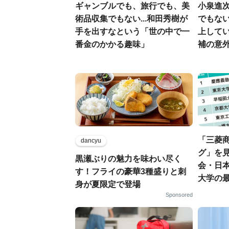
ギャンブルでも、旅行でも、美
小泉進
術品収集でもない...和田秀樹が
でもない
手を出すなという「世の中で一
上して
番金のかかる趣味」
補の意
「三菱商
dancyu
グ」を見
黒瀬ぶりの魅力を味わい尽く
会・日
す！フライの豪華3種盛りと刺
大学の
身が夏限定で登場
Sponsored