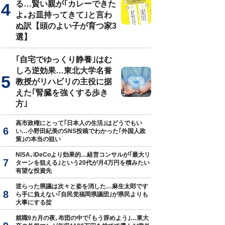
る…賢い親が｢カレーできた
よ｡お皿持ってきて｣と言わ
ぬ訳【頭のよい子が育つ家3
選】
｢自宅でゆっくり静養｣はむ
しろ逆効果…東北大学名誉
教授がリハビリの主役に据
えた｢腎臓を強くする歩き
方｣
高市政権にとって｢日本人の生活｣はどうでもい
い…小野田紀美のSNS投稿でわかった｢外国人政
策｣の本当の狙い
NISA､iDeCoより効果的…経営コンサルが｢最大リ
ターンを狙える｣という20代が月4万円を積みたい
有望な投資先
逆らった県議は次々と姿を消した…麻生太郎です
ら手に負えない｢自民党福岡県議団｣が県民よりも
大事にする掟
就職9カ月の夜､布団の中で｢もう辞めよう｣…東大