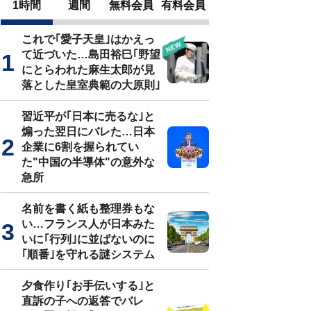
1時間
週間
無料会員
有料会員
これで｢愛子天皇｣はかえっ
て近づいた…島田裕巳｢野望
にとらわれた麻生太郎が見
落とした皇室典範の大原則｣
習近平が｢日本に売るな｣と
煽った翌日にバレた…日本
企業に6割を握られてい
た"中国の半導体"の意外な
急所
名前を書く紙も整理券もな
い…フランス人が日本みた
いに｢行列｣に並ばないのに
｢順番｣を守れる謎システム
夕食作り｢お手伝いする｣と
直訴の子への返答でバレ