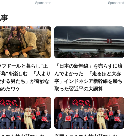
Sponsored
Sponsored
記事
ラブドールと暮らし"正
「日本の新幹線」を売らずに済
為"を楽しむ...「人より
んでよかった...「走るほど大赤
愛する男たち」が奇妙な
字」インドネシア新幹線を勝ち
始めたワケ
取った習近平の大誤算