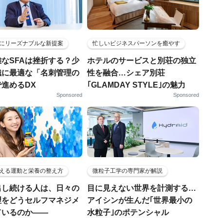
にリーズナブルな新提案
忙しいビジネスパーソンを癒やす
なSFAは挫折する？少
ホテルのサービスと別荘の独立
織に最適な「名刺管理の
性を融合…シェア別荘
進めるDX
｢GLAMDAY STYLE｣の魅力
Sponsored
Sponsored
える運動と栄養の整え方
微粒子工学の専門家が解説
出し続ける人は、日々の
目に見えない世界を計測する…
理をどうセルフマネジメ
アイシンが生んだ｢世界最小の
ているのか——
水粒子｣のポテンシャル