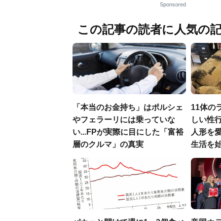
Sponsored
この記事の読者に人気の
「本当のお金持ち」はポルシェ
11体の
やフェラーリには乗っていな
しい性行
い...FPが実際に目にした「富裕
人形を
層のクルマ」の真実
生活を