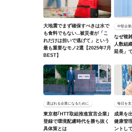
大地震でまず確保すべきは水で
中堅企業
も食料でもない...被災者が「こ
なぜ複雑
れだけは担いで逃げて」という
人数組
最も重要なモノ2選【2025年7月
延長」で
BEST】
選ばれる企業になるために
毎日を支
東京都｢HTT取組推進宣言企業｣
成果を
登録で環境配慮時代を勝ち抜く
健康管
具体策とは
ントし