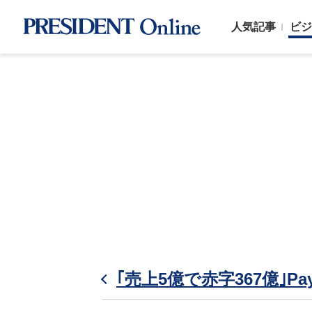
人気記事
ビジ
｢売上5億で赤字367億｣P