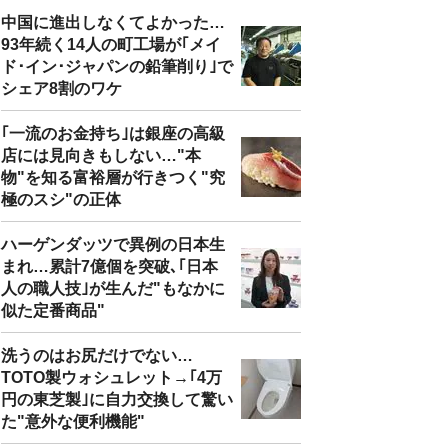
中国に進出しなくてよかった…
93年続く14人の町工場が｢メイ
ド･イン･ジャパンの鉛筆削り｣で
シェア8割のワケ
｢一流のお金持ち｣は銀座の高級
店には見向きもしない…"本
物"を知る富裕層が行きつく"究
極のスシ"の正体
ハーゲンダッツで異例の日本生
まれ…累計7億個を突破､｢日本
人の職人技｣が生んだ"もなかに
似た定番商品"
洗うのはお尻だけでない…
TOTO製ウォシュレット→｢4万
円の東芝製｣に自力交換して驚い
た"意外な便利機能"