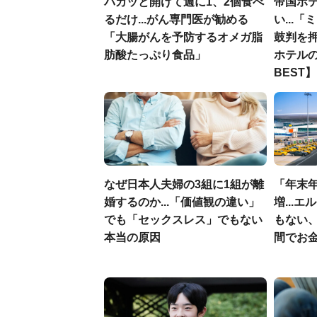
パカッと開けて週に1、2個食べ
帝国ホ
るだけ...がん専門医が勧める
い...
「大腸がんを予防するオメガ脂
鼓判を
肪酸たっぷり食品」
ホテルの
BEST】
なぜ日本人夫婦の3組に1組が離
「年末年
婚するのか...「価値観の違い」
増...
でも「セックスレス」でもない
もない
本当の原因
間でお金