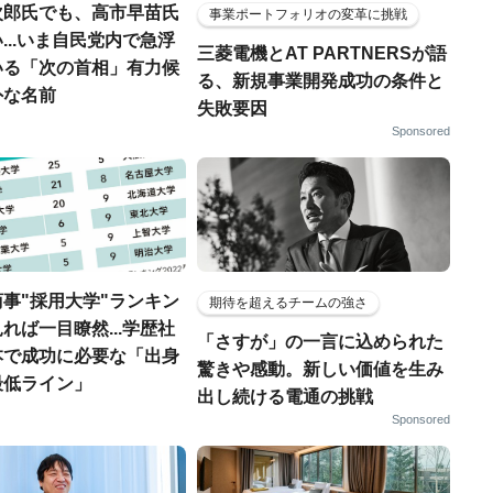
次郎氏でも、高市早苗氏
事業ポートフォリオの変革に挑戦
...いま自民党内で急浮
三菱電機とAT PARTNERSが語
いる「次の首相」有力候
る、新規事業開発成功の条件と
外な名前
失敗要因
Sponsored
事"採用大学"ランキン
期待を超えるチームの強さ
れば一目瞭然...学歴社
「さすが」の一言に込められた
本で成功に必要な「出身
驚きや感動。新しい価値を生み
最低ライン」
出し続ける電通の挑戦
Sponsored