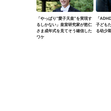
「やっぱり"愛子天皇"を実現す
「ADH
るしかない」皇室研究家が悠仁
子ども
さま成年式を見てそう確信した
る幼少
ワケ