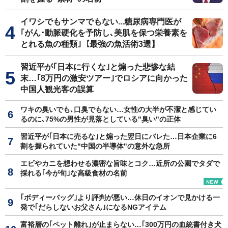
イワシでもサンマでもない...糖尿病専門医が
｢がん･動脈硬化を予防し､美肌を保つ栄養素を
とれる魚の種類｣【最強の魚活術3選】
習近平が｢日本に行くな｣と煽った悲惨な結
末…｢8万円の激安ツアー｣でロシアに向かった
中国人観光客の誤算
ワキの臭いでも､口臭でもない…女性の大半が不潔と感じてい
るのに､75%の男性が見落としている"臭い"の正体
習近平が｢日本に売るな｣と煽った翌日にバレた…日本企業に6
割を握られていた"中国の半導体"の意外な急所
エビやカニを想わせる濃密な旨味とコク…近所の公園でタダで
採れる｢今が旬｣な高級食材の名前
｢ボディーバッグ｣より評判が悪い…休日のイオンで見かける一
発で｢だらしないお父さん｣になるNGアイテム
富裕層の｢ペット離れ｣が止まらない…｢300万円の血統書付き犬