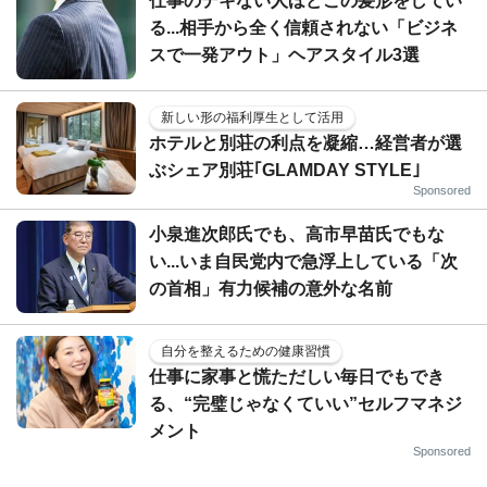
仕事のデキない人ほどこの髪形をしてい
る...相手から全く信頼されない「ビジネ
スで一発アウト」ヘアスタイル3選
新しい形の福利厚生として活用
ホテルと別荘の利点を凝縮…経営者が選
ぶシェア別荘｢GLAMDAY STYLE｣
Sponsored
小泉進次郎氏でも、高市早苗氏でもな
い...いま自民党内で急浮上している「次
の首相」有力候補の意外な名前
自分を整えるための健康習慣
仕事に家事と慌ただしい毎日でもでき
る、“完璧じゃなくていい”セルフマネジ
メント
Sponsored