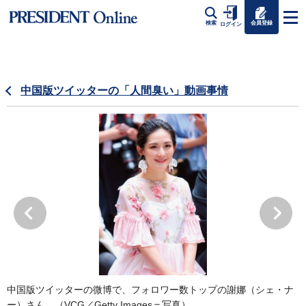
会員登録
検索
ログイン
中国版ツイッターの「人間臭い」動画事情
中国版ツイッターの微博で、フォロワー数トップの謝娜（シェ・ナ
ー）さん。（VCG／Getty Images＝写真）