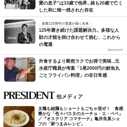
愛の息子"は33歳で他界...娘も20歳で亡く
した和に唯一残された存在
創業125周年の電通が描く未来
125年磨き続けた課題解決力。多様な人
財の才能を掛け合わせて挑む、これから
の電通
Sponsored
外食するより断然ラクでお得で美味...元
水産庁職員が考案「1尾2000円の鮮魚丸
ごとフライパン料理」の非日常感
太麺も細麺もショートもごちゃ混ぜ！ 食感
豊かな「色々パスタのカーチョ・エ・ペペ」
／『オステリア コマチーナ』亀井良真シェ
フの「家つまみレシピ」