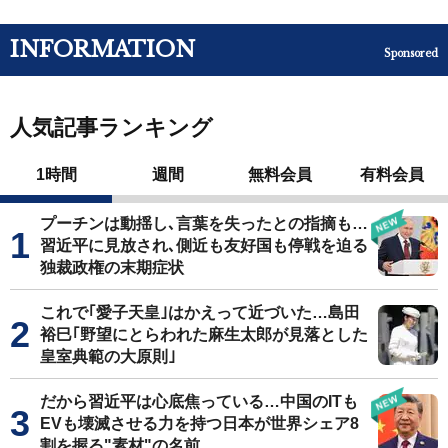
INFORMATION
Sponsored
人気記事ランキング
1時間
週間
無料会員
有料会員
プーチンは動揺し､言葉を失ったとの指摘も…
習近平に見放され､側近も友好国も停戦を迫る
独裁政権の末期症状
これで｢愛子天皇｣はかえって近づいた…島田
裕巳｢野望にとらわれた麻生太郎が見落とした
皇室典範の大原則｣
だから習近平は心底焦っている…中国のITも
EVも壊滅させる力を持つ日本が世界シェア8
割を握る"素材"の名前