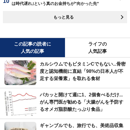
は時代遅れ｣という真のお金持ちが"向かった先"
もっと見る
この記事の読者に
ライフの
人気の記事
人気記事
カルシウムでもビタミンCでもない...骨密
度と認知機能に直結「98%の日本人が不
足する栄養素」を取れる食材
パカッと開けて週に1、2個食べるだけ...
がん専門医が勧める「大腸がんを予防す
るオメガ脂肪酸たっぷり食品」
ギャンブルでも、旅行でも、美術品収集