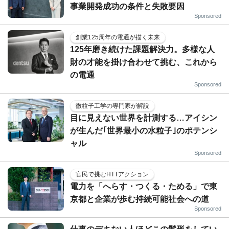
事業開発成功の条件と失敗要因
Sponsored
創業125周年の電通が描く未来
125年磨き続けた課題解決力。多様な人
財の才能を掛け合わせて挑む、これから
の電通
Sponsored
微粒子工学の専門家が解説
目に見えない世界を計測する…アイシン
が生んだ｢世界最小の水粒子｣のポテンシ
ャル
Sponsored
官民で挑むHTTアクション
電力を「へらす・つくる・ためる」で東
京都と企業が歩む持続可能社会への道
Sponsored