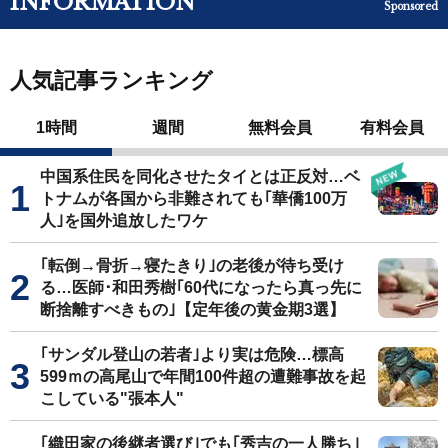
INFORMATION
Sponsored
人気記事ランキング
1時間
週間
無料会員
有料会員
中国系住民を同化させたタイとは正反対…ベ
トナムが各国から非難されても｢華僑100万
人｣を国外追放したワケ
｢転倒→骨折→寝たきり｣の老後が待ち受け
る…医師･和田秀樹｢60代になったら真っ先に
断捨離すべきもの｣【定年後の黄金期3選】
｢サンダル登山の若者｣より実は危険…標高
599ｍの高尾山で年間100件超の遭難事故を起
こしている"張本人"
｢織田家の後継者選び｣でも｢秀吉の一人勝ち｣