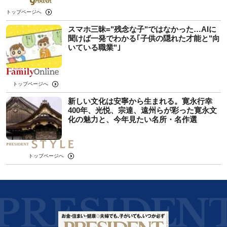
トップページへ
スマホ三昧="残念な子"ではなかった…AIに
聞けば一発でわかる｢子供の隠れた才能と"向
いている職業"｣
トップページへ
新しい文化は安寧から生まれる。寛永行幸
400年、光悦、宗達、遠州らが彩った寛永文
化の魅力と、今年見たい名所・名作選
トップページへ