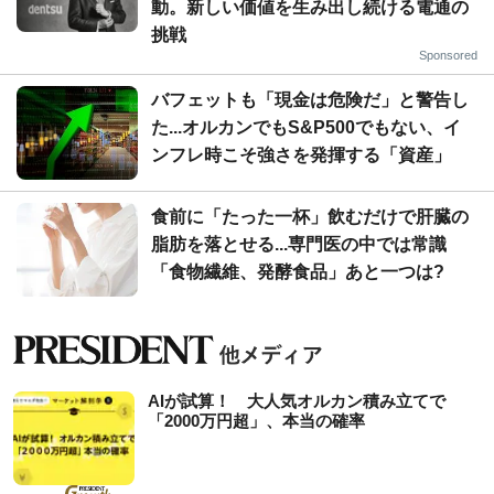
動。新しい価値を生み出し続ける電通の
挑戦
Sponsored
バフェットも「現金は危険だ」と警告し
た...オルカンでもS&P500でもない、イ
ンフレ時こそ強さを発揮する「資産」
食前に「たった一杯」飲むだけで肝臓の
脂肪を落とせる...専門医の中では常識
「食物繊維、発酵食品」あと一つは?
AIが試算！ 大人気オルカン積み立てで
「2000万円超」、本当の確率