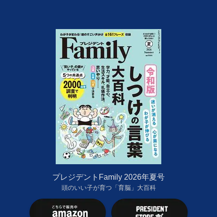
プレジデントFamily 2026年夏号
頭のいい子が育つ「育脳」大百科