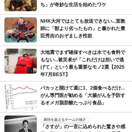
ち」が奇妙な生活を始めたワケ
NHK大河ではとても放送できない...宣教
師に「獣より劣ったもの」と書かれた豊
臣秀吉のおぞましき性欲
大地震でまず確保すべきは水でも食料で
もない...被災者が「これだけは担いで逃
げて」という最も重要なモノ2選【2025
年7月BEST】
パカッと開けて週に1、2個食べるだけ...
がん専門医が勧める「大腸がんを予防す
るオメガ脂肪酸たっぷり食品」
期待を超えるチームの強さ
「さすが」の一言に込められた驚きや感