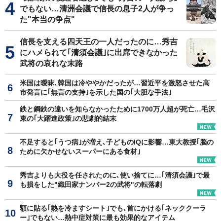
でもない…清洲会議で信長の息子2人が争っ
た"本当の争点"
信長を支える四天王の一人だったのに…秀吉
にハメられて｢清須会議｣に出席できなかった
武将の哀れな末路
米国は曖昧､韓国は冷ややかだったが…習近平を激怒させた高
市発言に｢無言の支持｣を示した国の｢大胆な手法｣
鉄と鋼鉄の違いを知らなかったために1700万人超が死亡…毛沢
東の｢大躍進政策｣の悲劇的結末
不足すると｢うつ病｣が増え､子どものIQに影響…東大教授｢脳の
ために欠かせないスーパーにある食材｣
秀吉よりも大役を任されたのに､使い捨てに…｢清須会議｣で最
も損をした"織田家ナンバー2の武将"の転落劇
額に貼る｢熱を冷ますシート｣でも､首にかける｢ネッククーラ
ー｣でもない…熱中症対策に最も効果的なアイテム