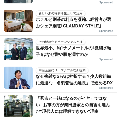
Sponsored
新しい形の福利厚生として活用
ホテルと別荘の利点を凝縮…経営者が選
ぶシェア別荘｢GLAMDAY STYLE｣
Sponsored
その秘めたるポテンシャルとは
世界最小、約1ナノメートルの｢微細水粒
子｣はなぜ髪や肌を潤すのか
Sponsored
中堅企業にリーズナブルな新提案
なぜ複雑なSFAは挫折する？少人数組織
に最適な「名刺管理の延長」で進めるDX
Sponsored
「秀吉と一緒になるのがイヤ」ではな
い...お市の方が柴田勝家との自害を選ん
だ"現代人には理解できない"理由