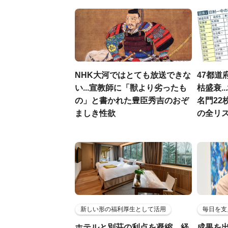
NHK大河ではとても放送できな
47都道
い...宣教師に「獣より劣ったも
枯盛衰.
の」と書かれた豊臣秀吉のおぞ
名門22
ましき性欲
の全リ
新しい形の福利厚生として活用
毎日を支
ホテルと別荘の利点を凝縮…経
成果を