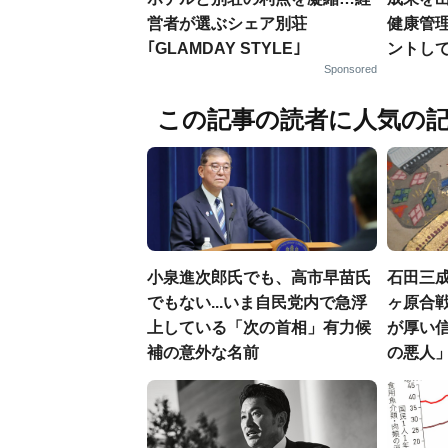
営者が選ぶシェア別荘
健康管
｢GLAMDAY STYLE｣
ントし
Sponsored
この記事の読者に人気の
小泉進次郎氏でも、高市早苗氏
石田三
でもない...いま自民党内で急浮
ヶ原合戦
上している「次の首相」有力候
が厚い
補の意外な名前
の悪人