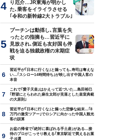
り厄介…JR東海が明かし
た､乗客をイライラさせる
｢令和の新幹線2大トラブル｣
と緑内障（『緑内障の最新治療』より引用）
プーチンは動揺し､言葉を失
ったとの指摘も…習近平に
見放され､側近も友好国も停
戦を迫る独裁政権の末期症
状
習近平が｢日本に行くな｣と煽っても､寿司は奪えな
い…｢スシロー14時間待ち｣が映し出す中国人客の
本音
これで｢愛子天皇｣はかえって近づいた…島田裕巳
｢野望にとらわれた麻生太郎が見落とした皇室典範
の大原則｣
習近平が｢日本に行くな｣と煽った悲惨な結末…｢8
万円の激安ツアー｣でロシアに向かった中国人観光
客の誤算
お盆の帰省で｢絶対に喜ばれる手土産｣がある…接
待のプロがこっそり教える｢東京駅近で買えるお菓
子｣6選