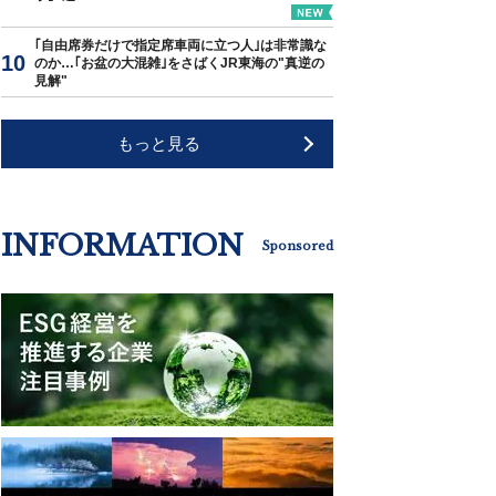
｢自由席券だけで指定席車両に立つ人｣は非常識な
のか…｢お盆の大混雑｣をさばくJR東海の"真逆の
見解"
もっと見る
INFORMATION
Sponsored