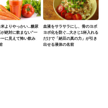
米よりやっかい...糖尿
血液をサラサラにし、骨のヨボ
医が絶対に飲まない"一
ヨボ化を防ぐ...大さじ1杯入れる
シーに見えて怖い飲み
だけで「納豆の真の力」が引き
前
出せる液体の名前