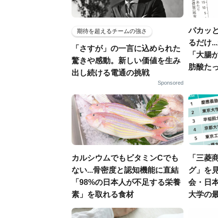
パカッと
期待を超えるチームの強さ
るだけ.
「さすが」の一言に込められた
「大腸
驚きや感動。新しい価値を生み
肪酸た
出し続ける電通の挑戦
Sponsored
カルシウムでもビタミンCでも
「三菱商
ない...骨密度と認知機能に直結
グ」を見
「98%の日本人が不足する栄養
会・日
素」を取れる食材
大学の