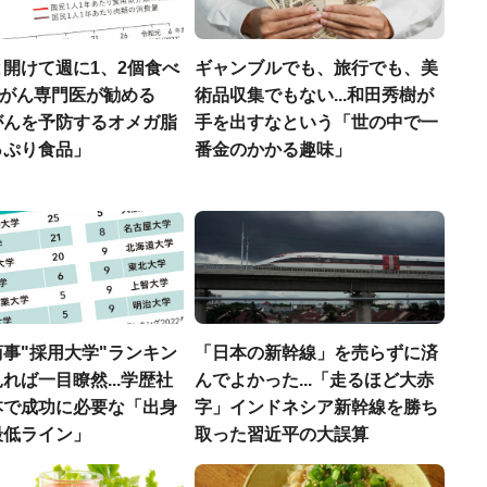
開けて週に1、2個食べ
ギャンブルでも、旅行でも、美
..がん専門医が勧める
術品収集でもない...和田秀樹が
がんを予防するオメガ脂
手を出すなという「世の中で一
っぷり食品」
番金のかかる趣味」
事"採用大学"ランキン
「日本の新幹線」を売らずに済
れば一目瞭然...学歴社
んでよかった...「走るほど大赤
本で成功に必要な「出身
字」インドネシア新幹線を勝ち
最低ライン」
取った習近平の大誤算