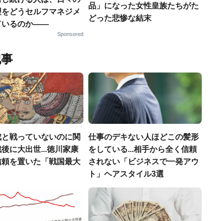
品」になった女性皇族たちがた
理をどうセルフマネジメ
どった悲惨な結末
ているのか——
Sponsored
記事
成と戦っていないのに関
仕事のデキない人ほどこの髪形
後に大出世...徳川家康
をしている...相手から全く信頼
信頼を置いた「戦国最大
されない「ビジネスで一発アウ
」
ト」ヘアスタイル3選