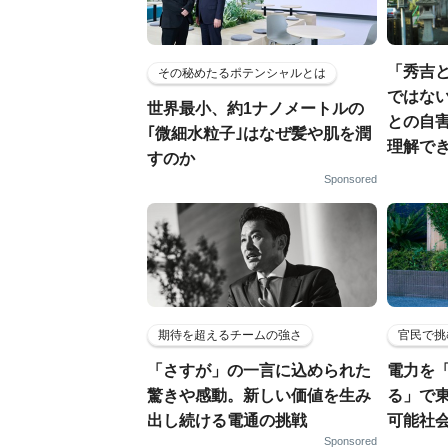
「秀吉
その秘めたるポテンシャルとは
ではない
世界最小、約1ナノメートルの
との自
｢微細水粒子｣はなぜ髪や肌を潤
理解でき
すのか
Sponsored
期待を超えるチームの強さ
官民で挑
「さすが」の一言に込められた
電力を
驚きや感動。新しい価値を生み
る」で
出し続ける電通の挑戦
可能社
Sponsored