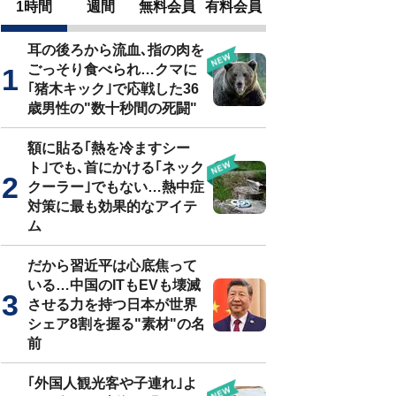
1時間
週間
無料会員
有料会員
耳の後ろから流血､指の肉を
ごっそり食べられ…クマに
｢猪木キック｣で応戦した36
歳男性の"数十秒間の死闘"
額に貼る｢熱を冷ますシー
ト｣でも､首にかける｢ネック
クーラー｣でもない…熱中症
対策に最も効果的なアイテ
ム
だから習近平は心底焦って
いる…中国のITもEVも壊滅
させる力を持つ日本が世界
シェア8割を握る"素材"の名
前
｢外国人観光客や子連れ｣よ