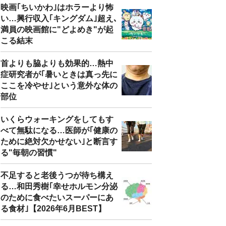
映画｢ちいかわ｣はホラーより怖
い…興行収入｢キングダム｣超え､
満員の映画館に"どよめき"が起
こる結末
首よりも脇よりも効果的…熱中
症研究者が｢暑いときは真っ先に
ここを冷やせ｣という意外な体の
部位
いくらウォーキングをしてもす
べて無駄になる…医師が｢健康の
ために絶対欠かせない｣と断言す
る"毎朝の習慣"
不足すると老後うつが待ち構え
る…和田秀樹｢幸せホルモン分泌
のために食べたいスーパーにあ
る食材｣【2026年6月BEST】