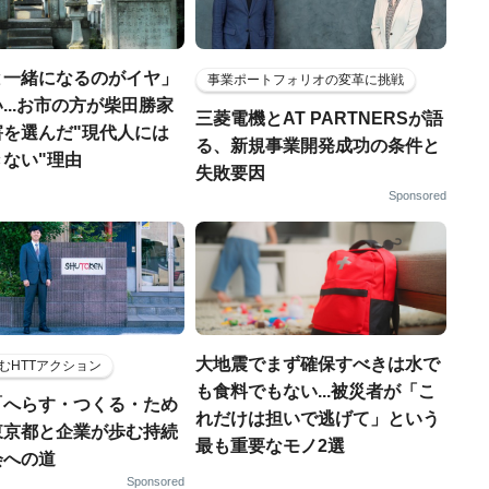
と一緒になるのがイヤ」
事業ポートフォリオの変革に挑戦
...お市の方が柴田勝家
三菱電機とAT PARTNERSが語
害を選んだ"現代人には
る、新規事業開発成功の条件と
ない"理由
失敗要因
Sponsored
大地震でまず確保すべきは水で
むHTTアクション
も食料でもない...被災者が「こ
「へらす・つくる・ため
れだけは担いで逃げて」という
東京都と企業が歩む持続
最も重要なモノ2選
会への道
Sponsored