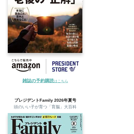
雑誌の予約購読
はこちら
プレジデントFamily 2026年夏号
頭のいい子が育つ「育脳」大百科