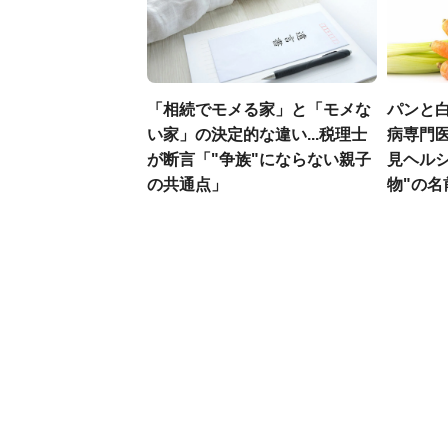
「相続でモメる家」と「モメな
パンと白
い家」の決定的な違い...税理士
病専門
が断言「"争族"にならない親子
見ヘル
の共通点」
物"の名