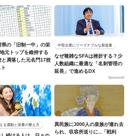
府県の「旧制一中」の栄
中堅企業にリーズナブルな新提案
..地元トップを維持する
なぜ複雑なSFAは挫折する？少
校と凋落した元名門17校
人数組織に最適な「名刺管理の
スト
延長」で進めるDX
Sponsored
異民族に3000人の皇族が連れ去
える運動と栄養の整え方
られ、収容所送りに...「戦利
出し続ける人は、日々の