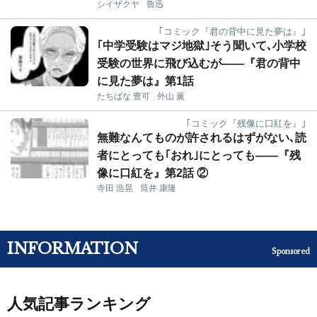
シイザクヤ
魯迅
｢コミック『君の背中に見た夢は』｣
｢中学受験はマジ地獄｣そう聞いて､小学校
受験の世界に飛び込むが――『君の背中
に見た夢は』第1話
たちばな 豊可
外山 薫
｢コミック『残像に口紅を』｣
無難なんてものが許されるはずがない､読
者にとっても｢おれ｣にとっても――『残
像に口紅を』第2話 ②
寺田 浩晃
筒井 康隆
INFORMATION
Sponsored
人気記事ランキング