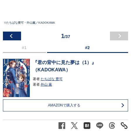
©たちばな豊可・外山薫／KADOKAWA
1
/37
#1
#2
『君の背中に見た夢は（1）』
（KADOKAWA）
著者
たちばな 豊可
著者
外山 薫
AMAZONで購入する