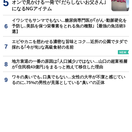
オンで見かける一発で｢だらしないお父さん｣
になるNGアイテム
イワシでもサンマでもない...糖尿病専門医が｢がん･動脈硬化を
予防し､美肌を保つ栄養素をとれる魚の種類｣【最強の魚活術3
選】
エビやカニを想わせる濃密な旨味とコク…近所の公園でタダで
採れる｢今が旬｣な高級食材の名前
地方衰退の一番の原因は｢人口減少｣ではない…山口の超富裕層
が｢住民税43億円｣をまるっと抱えて移住した理由
ワキの臭いでも､口臭でもない…女性の大半が不潔と感じてい
るのに､75%の男性が見落としている"臭い"の正体
習近平が｢日本に売るな｣と煽った翌日にバレた…日本企業に6
割を握られていた"中国の半導体"の意外な急所
もっと見る