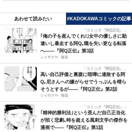
あわせて読みたい
#KADOKAWAコミックの記事
「コミック『阿Q正伝』」
｢俺の子を産んでくれ!｣女中の優しさに勘
違いし暴走する阿Q｡職を失い更なる転落
へ――『阿Q正伝』第3話
シイザクヤ
魯迅
「コミック『阿Q正伝』」
高い自己評価と裏腹に喧嘩に連敗する阿
Q｡尼さんへの嫌がらせでうっぷんを晴ら
そうとするが――『阿Q正伝』第2話
シイザクヤ
魯迅
「コミック『阿Q正伝』」
｢精神的勝利法｣という歪んだ自己正当化
が招く悲劇｡時を超える風刺文学の傑作を
漫画で――『阿Q正伝』第1話