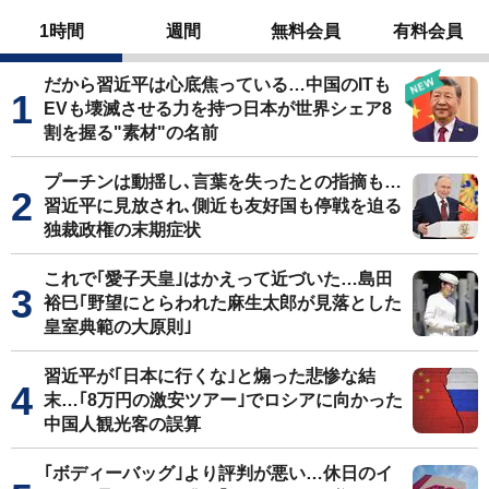
1時間
週間
無料会員
有料会員
だから習近平は心底焦っている…中国のITも
EVも壊滅させる力を持つ日本が世界シェア8
割を握る"素材"の名前
プーチンは動揺し､言葉を失ったとの指摘も…
習近平に見放され､側近も友好国も停戦を迫る
独裁政権の末期症状
これで｢愛子天皇｣はかえって近づいた…島田
裕巳｢野望にとらわれた麻生太郎が見落とした
皇室典範の大原則｣
習近平が｢日本に行くな｣と煽った悲惨な結
末…｢8万円の激安ツアー｣でロシアに向かった
中国人観光客の誤算
｢ボディーバッグ｣より評判が悪い…休日のイ