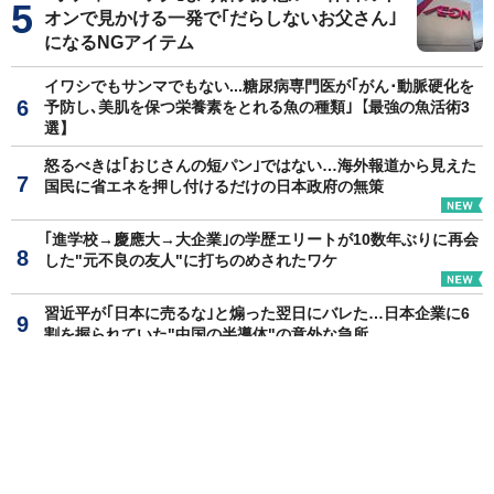
オンで見かける一発で｢だらしないお父さん｣
になるNGアイテム
イワシでもサンマでもない...糖尿病専門医が｢がん･動脈硬化を
予防し､美肌を保つ栄養素をとれる魚の種類｣【最強の魚活術3
選】
怒るべきは｢おじさんの短パン｣ではない…海外報道から見えた
国民に省エネを押し付けるだけの日本政府の無策
｢進学校→慶應大→大企業｣の学歴エリートが10数年ぶりに再会
した"元不良の友人"に打ちのめされたワケ
習近平が｢日本に売るな｣と煽った翌日にバレた…日本企業に6
割を握られていた"中国の半導体"の意外な急所
地方衰退の一番の原因は｢人口減少｣ではない…山口の超富裕層
が｢住民税43億円｣をまるっと抱えて移住した理由
もっと見る