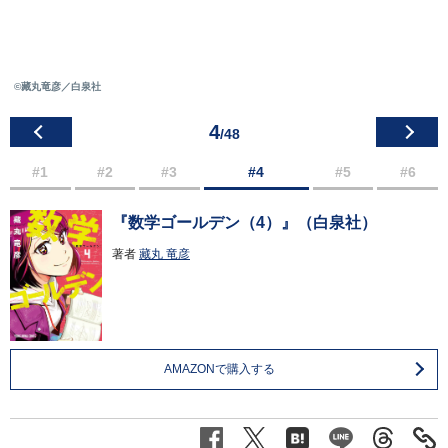
©藏丸竜彦／白泉社
4
/48
#1
#2
#3
#4
#5
#6
『数学ゴールデン（4）』（白泉社）
著者
藏丸 竜彦
AMAZONで購入する