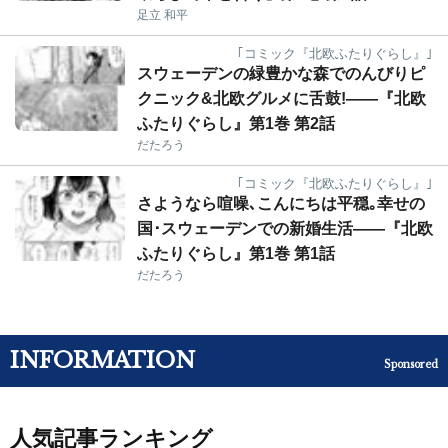
足立 和平
｢コミック『北欧ふたりぐらし』｣
スウェーデンの緑豊かな森でのんびりピ
クニック&北欧グルメに舌鼓!――『北欧
ふたりぐらし』第1巻 第2話
だたろう
｢コミック『北欧ふたりぐらし』｣
さようなら喧噪､こんにちは平穏｡幸せの
国･スウェーデンでの新婚生活――『北欧
ふたりぐらし』第1巻 第1話
だたろう
INFORMATION
Sponsored
人気記事ランキング