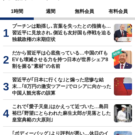
1時間
週間
無料会員
有料会員
プーチンは動揺し､言葉を失ったとの指摘も…
習近平に見放され､側近も友好国も停戦を迫る
独裁政権の末期症状
だから習近平は心底焦っている…中国のITも
EVも壊滅させる力を持つ日本が世界シェア8
割を握る"素材"の名前
習近平が｢日本に行くな｣と煽った悲惨な結
末…｢8万円の激安ツアー｣でロシアに向かった
中国人観光客の誤算
これで｢愛子天皇｣はかえって近づいた…島田
裕巳｢野望にとらわれた麻生太郎が見落とした
皇室典範の大原則｣
｢ボディーバッグ｣より評判が悪い…休日のイ