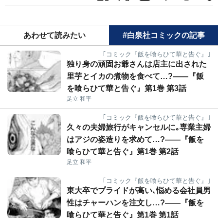
あわせて読みたい
#白泉社コミックの記事
｢コミック『飯を喰らひて華と告ぐ』｣
独り身の頑固お爺さんは店主に出された
里芋とイカの煮物を食べて…?――『飯
を喰らひて華と告ぐ』第1巻 第3話
足立 和平
｢コミック『飯を喰らひて華と告ぐ』｣
久々の夫婦旅行がキャンセルに｡専業主婦
はアジの姿造りを求めて…?――『飯を
喰らひて華と告ぐ』第1巻 第2話
足立 和平
｢コミック『飯を喰らひて華と告ぐ』｣
東大卒でプライドが高い､悩める会社員男
性はチャーハンを注文し…?――『飯を
喰らひて華と告ぐ』第1巻 第1話