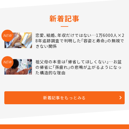
ランキングをもっとみる
新着記事
恋愛､結婚､年収だけではない…1万6000人×2
NEW
8年追跡調査で判明した｢容姿と寿命｣の無視で
きない関係
祖父母の本音は｢帰省してほしくない｣…お盆
NEW
の帰省に｢孫疲れ｣の悲鳴が上がるようになっ
た構造的な理由
新着記事をもっとみる