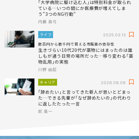
マネー
2025.04.01
初診料や治療費にどんどん上乗せされていく
｢大学病院に駆け込む人｣は特別料金が取られ
ている…いつの間にか医療費が増えてしま
う"3つのNG行動"
内藤 眞弓
ライフ
2025.03.13
数百円から数千円で買える市販薬の依存性
生きづらい10代20代が薬物にはまったのは誰
しもが通う日常の場所だった…移り変わる｢薬
物乱用｣の実態
川野 由起
キャリア
2026.08.06
｢辞めたい｣と言ってきた新人が思いとどまっ
た…できる先輩が｢なぜ辞めたいの｣の代わり
に返したたった一言
匠 英一