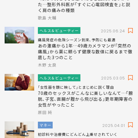
ヘルス＆ビューティー
2025.04.11
狭心症･心筋梗塞は｢胸痛｣とは限らない
｢ただの肩こり｣と思ったら心臓病が見つかっ
た…整形外科医が｢すぐに心電図検査を｣と説
く肩の痛みの種類
歌島 大輔
ヘルス＆ビューティー
2025.06.24
痛風発症の危険シーズン到来､予防にも最適
あの激痛から1年…49歳カメラマンが｢突然の
痛風｣から薬に頼らず健康な数値に戻るまで徹
底した3つのこと
木野 太良
ヘルス＆ビューティー
2025.03.05
｢女性器を鏡に映して｣とまじめに説く理由
70歳のセックスがこんなに楽しいなんて…｢膀
胱､子宮､直腸が腟から飛び出る｣更年期障害の
女性がやったこと
原田 純