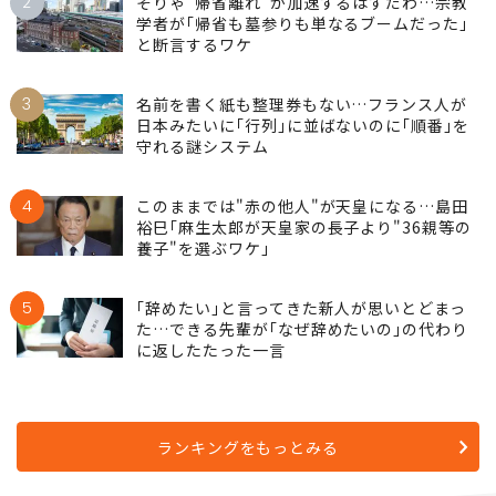
皇室典範の大原則｣
2
そりゃ"帰省離れ"が加速するはずだわ…宗教
学者が｢帰省も墓参りも単なるブームだった｣
と断言するワケ
3
名前を書く紙も整理券もない…フランス人が
日本みたいに｢行列｣に並ばないのに｢順番｣を
守れる謎システム
4
このままでは"赤の他人"が天皇になる…島田
裕巳｢麻生太郎が天皇家の長子より"36親等の
養子"を選ぶワケ｣
5
｢辞めたい｣と言ってきた新人が思いとどまっ
た…できる先輩が｢なぜ辞めたいの｣の代わり
に返したたった一言