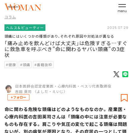
menu
コラム
ヘルス＆ビューティー
2025.07.29
頭痛にはいくつかの種類があり､それぞれ原因や対処法が異なる
｢痛み止めを飲んどけば大丈夫｣は危険すぎる…すぐ
に救急車を呼ぶべき"命に関わるヤバい頭痛"の3症
状
#健康
#頭痛
#書籍抜粋
日本医師会認定産業医・心療内科医・ベスリ代表取締役
吉田 英司 （よしだ・えいじ）
+フォロー
命に関わる危険な頭痛はどのようなものなのか。産業医・
心療内科医の吉田英司さんは「頭痛の中には注意が必要な
ものも存在する。肩こりや気圧の変化で起こる頭痛は問題
ないが、別の病気が原因となり、その症状の一つとして頭