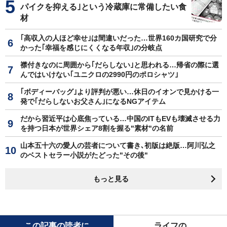
パイクを抑える｣という冷蔵庫に常備したい食
材
｢高収入の人ほど幸せ｣は間違いだった…世界160カ国研究で分
かった｢幸福を感じにくくなる年収｣の分岐点
襟付きなのに周囲から｢だらしない｣と思われる…帰省の際に選
んではいけない｢ユニクロの2990円のポロシャツ｣
｢ボディーバッグ｣より評判が悪い…休日のイオンで見かける一
発で｢だらしないお父さん｣になるNGアイテム
だから習近平は心底焦っている…中国のITもEVも壊滅させる力
を持つ日本が世界シェア8割を握る"素材"の名前
山本五十六の愛人の芸者について書き､初版は絶版…阿川弘之
のベストセラー小説がたどった"その後"
もっと見る
この記事の読者に
ライフの