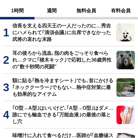
1時間
週間
無料会員
有料会員
信長を支える四天王の一人だったのに…秀吉
にハメられて｢清須会議｣に出席できなかった
武将の哀れな末路
耳の後ろから流血､指の肉をごっそり食べら
れ…クマに｢猪木キック｣で応戦した36歳男性
の"数十秒間の死闘"
額に貼る｢熱を冷ますシート｣でも､首にかける
｢ネッククーラー｣でもない…熱中症対策に最
も効果的なアイテム
｢O型→A型｣はいいけど､｢A型→O型｣はダメ…
誰にでも輸血できる｢万能血液｣の最後の落と
し穴
味噌汁に入れて食べるだけ…医師が｢血糖値ス