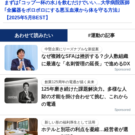
まずは｢コップ一杯の水｣を飲むだけでいい…大学病院医師
｢全臓器をボロボロにする悪玉血液から体を守る方法｣
【2025年5月BEST】
あわせて読みたい
#運動の記事
中堅企業にリーズナブルな新提案
なぜ複雑なSFAは挫折する？少人数組織
に最適な「名刺管理の延長」で進めるDX
Sponsored
創業125周年の電通が描く未来
125年磨き続けた課題解決力。多様な人
財の才能を掛け合わせて挑む、これから
の電通
Sponsored
新しい形の福利厚生として活用
ホテルと別荘の利点を凝縮…経営者が選