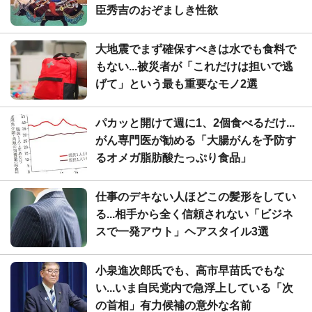
臣秀吉のおぞましき性欲
大地震でまず確保すべきは水でも食料で
もない...被災者が「これだけは担いで逃
げて」という最も重要なモノ2選
パカッと開けて週に1、2個食べるだけ...
がん専門医が勧める「大腸がんを予防す
るオメガ脂肪酸たっぷり食品」
仕事のデキない人ほどこの髪形をしてい
る...相手から全く信頼されない「ビジネ
スで一発アウト」ヘアスタイル3選
小泉進次郎氏でも、高市早苗氏でもな
い...いま自民党内で急浮上している「次
の首相」有力候補の意外な名前