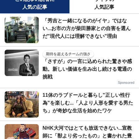
人気の記事
人気記事
「秀吉と一緒になるのがイヤ」ではな
い...お市の方が柴田勝家との自害を選ん
だ"現代人には理解できない"理由
期待を超えるチームの強さ
「さすが」の一言に込められた驚きや感
動。新しい価値を生み出し続ける電通の
挑戦
Sponsored
11体のラブドールと暮らし"正しい性行
為"を楽しむ...「人より人形を愛する男た
ち」が奇妙な生活を始めたワケ
NHK大河ではとても放送できない...宣教
師に「獣より劣ったもの」と書かれた豊