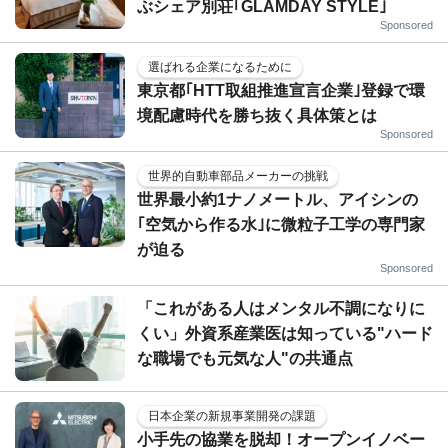
ぶシェア別荘｢GLAMDAY STYLE｣
Sponsored
選ばれる企業になるために
東京都｢HTT取組推進宣言企業｣登録で環
境配慮時代を勝ち抜く具体策とは
Sponsored
世界的自動車部品メーカーの挑戦
世界最小約1ナノメートル、アイシンの
｢空気から作る水｣に微粒子工学の専門家
が迫る
Sponsored
「これがある人はメンタル不調になりに
くい」外資系産業医は知っている"ハード
な職場でも元気な人"の共通点
日本企業の新規事業開発の課題
小手先の協業を脱却！オープンイノベー