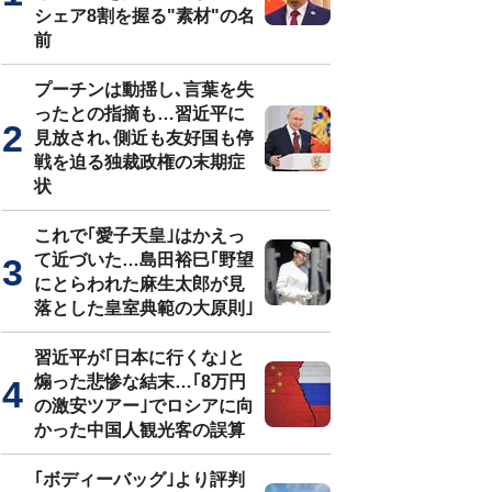
シェア8割を握る"素材"の名
前
プーチンは動揺し､言葉を失
ったとの指摘も…習近平に
見放され､側近も友好国も停
戦を迫る独裁政権の末期症
状
これで｢愛子天皇｣はかえっ
て近づいた…島田裕巳｢野望
にとらわれた麻生太郎が見
落とした皇室典範の大原則｣
習近平が｢日本に行くな｣と
煽った悲惨な結末…｢8万円
の激安ツアー｣でロシアに向
かった中国人観光客の誤算
｢ボディーバッグ｣より評判