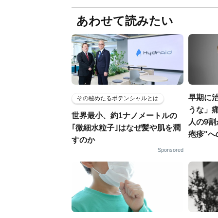
あわせて読みたい
早期に
その秘めたるポテンシャルとは
うな」痛
世界最小、約1ナノメートルの
人の9割
｢微細水粒子｣はなぜ髪や肌を潤
疱疹"へ
すのか
Sponsored