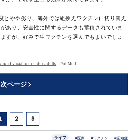
程度とやや劣り、海外では組換えワクチンに切り替え
績があり、安全性に関するデータも蓄積されていま
しますが、好みで生ワクチンを選んでもよいでしょ
ubunit vaccine in older adults
- PubMed
次ページ
1
2
3
ライフ
#医療
#ワクチン
#認知症