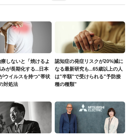
治療しないと「焼けるよ
認知症の発症リスクが20%減に
みが長期化する...日本
なる最新研究も...65歳以上の人
がウイルスを持つ"帯状
は"半額"で受けられる"予防接
の対処法
種の種類"