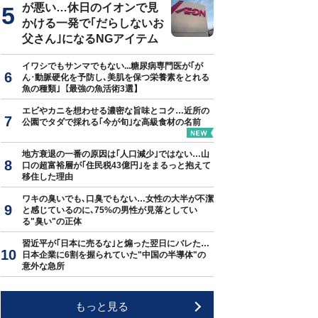
が悪い…休日のイオンで見
かける一発で｢だらしないお
父さん｣になるNGアイテム
イワシでもサンマでもない...糖尿病専門医が｢が
ん･動脈硬化を予防し､美肌を保つ栄養素をとれる
魚の種類｣【最強の魚活術3選】
エビやカニを想わせる濃密な旨味とコク…近所の
公園でタダで採れる｢今が旬｣な高級食材の名前
地方衰退の一番の原因は｢人口減少｣ではない…山
口の超富裕層が｢住民税43億円｣をまるっと抱えて
移住した理由
ワキの臭いでも､口臭でもない…女性の大半が不潔
と感じているのに､75%の男性が見落としてい
る"臭い"の正体
習近平が｢日本に売るな｣と煽った翌日にバレた…
日本企業に6割を握られていた"中国の半導体"の
意外な急所
もっと見る