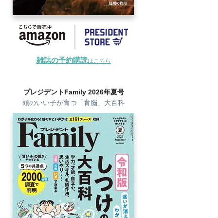
雑誌の予約購読
はこちら
プレジデントFamily 2026年夏号
頭のいい子が育つ「育脳」大百科