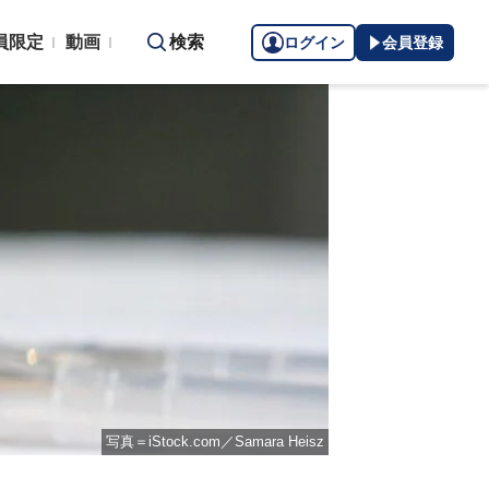
員限定
動画
検索
ログイン
会員登録
写真＝iStock.com／Samara Heisz