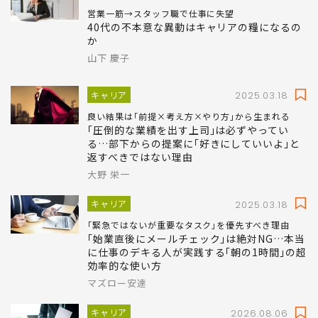
営業一筋→スタッフ職で仕事に失望
40代の不本意な異動はキャリアの糧になるの
か
山下 慶子
キャリア
2025.03.18
良い結果は｢前提×考え方×やり方｣から生まれる
｢圧倒的な業績を出す上司｣は必ずやってい
る…部下からの提案に｢好きにしていいよ｣と
返すべきではない理由
大野 栄一
キャリア
2025.03.18
｢緊急ではないが重要なタスク｣を優先すべき理由
｢始業直後にメールチェック｣は絶対NG…本当
に仕事のデキる人が実践する｢朝の1時間｣の超
効率的な使い方
マズロー安達
キャリア
2026.08.06