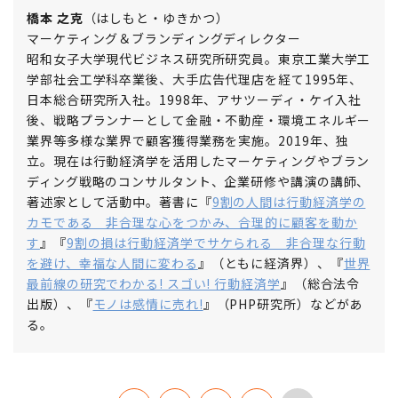
橋本 之克
（はしもと・ゆきかつ）
マーケティング＆ブランディングディレクター
昭和女子大学現代ビジネス研究所研究員。東京工業大学工
学部社会工学科卒業後、大手広告代理店を経て1995年、
日本総合研究所入社。1998年、アサツーディ・ケイ入社
後、戦略プランナーとして金融・不動産・環境エネルギー
業界等多様な業界で顧客獲得業務を実施。2019年、独
立。現在は行動経済学を活用したマーケティングやブラン
ディング戦略のコンサルタント、企業研修や講演の講師、
著述家として活動中。著書に『
9割の人間は行動経済学の
カモである 非合理な心をつかみ、合理的に顧客を動か
す
』『
9割の損は行動経済学でサケられる 非合理な行動
を避け、幸福な人間に変わる
』（ともに経済界）、『
世界
最前線の研究でわかる! スゴい! 行動経済学
』（総合法令
出版）、『
モノは感情に売れ!
』（PHP研究所）などがあ
る。