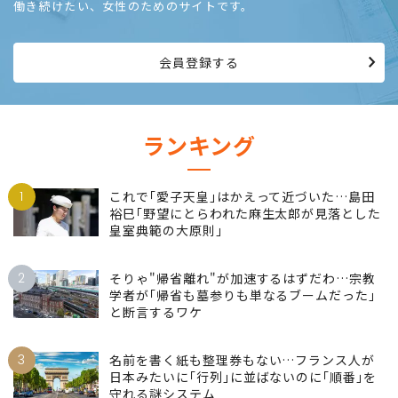
働き続けたい、女性のためのサイトです。
会員登録する
ランキング
1
これで｢愛子天皇｣はかえって近づいた…島田
裕巳｢野望にとらわれた麻生太郎が見落とした
皇室典範の大原則｣
2
そりゃ"帰省離れ"が加速するはずだわ…宗教
学者が｢帰省も墓参りも単なるブームだった｣
と断言するワケ
3
名前を書く紙も整理券もない…フランス人が
日本みたいに｢行列｣に並ばないのに｢順番｣を
守れる謎システム