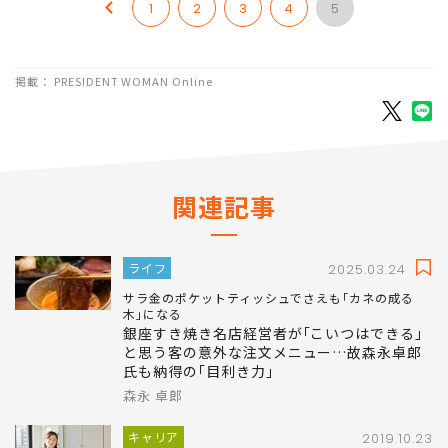
1
2
3
4
5
掲載： PRESIDENT WOMAN Online
関連記事
ライフ
2025.03.24
サラ金のポケットティッシュでさえも｢カネの成る
木｣になる
銀座すき焼き名店経営者が｢こいつはできる｣
と思う客の意外な注文メニュー…故森永卓郎
氏も納得の｢目利き力｣
森永 卓郎
キャリア
2019.10.23