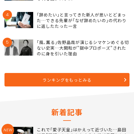
4
｢辞めたい｣と言ってきた新人が思いとどまっ
た…できる先輩が｢なぜ辞めたいの｣の代わり
に返したたった一言
5
｢風､薫る｣佐野晶哉が演じるシマケンめぐる切
ない史実…大関和が"獄中プロポーズ"された
のに身を引いた理由
ランキングをもっとみる
新着記事
これで｢愛子天皇｣はかえって近づいた…島田
NEW