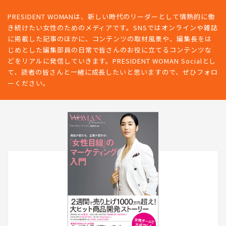
PRESIDENT WOMANは、新しい時代のリーダーとして情熱的に働
き続けたい女性のためのメディアです。SNSではオンラインや雑誌
に掲載した記事のほかに、コンテンツの取材風景や、編集長をは
じめとした編集部員の日常で皆さんのお役に立てるコンテンツな
どをリアルに発信していきます。PRESIDENT WOMAN Socialとし
て、読者の皆さんと一緒に成長したいと思いますので、ぜひフォロ
ーください。