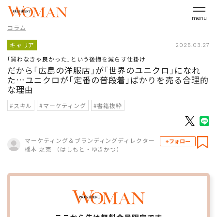
menu
コラム
キャリア
2025.03.27
｢買わなきゃ良かった｣という後悔を減らす仕掛け
だから｢広島の洋服店｣が｢世界のユニクロ｣になれ
た…ユニクロが｢定番の普段着｣ばかりを売る合理的
な理由
#スキル
#マーケティング
#書籍抜粋
マーケティング＆ブランディングディレクター
+フォロー
橋本 之克 （はしもと・ゆきかつ）