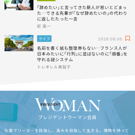
｢辞めたい｣と言ってきた新人が思いとどまっ
た…できる先輩が｢なぜ辞めたいの｣の代わり
に返したたった一言
匠 英一
ライフ
2026.08.06
名前を書く紙も整理券もない…フランス人が
日本みたいに｢行列｣に並ばないのに｢順番｣を
守れる謎システム
トレオレル美智子
プレジデントウーマン会員
仕事でリーダーを目指し、高みを目指して生きる。情熱を持って