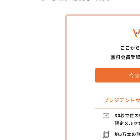
ここか
無料会員登
今
プレジデントウ
30秒で世
限定メルマ
約5万本の