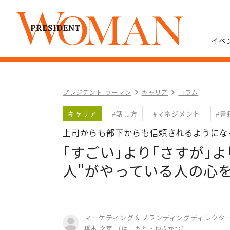
イベ
プレジデント ウーマン
キャリア
コラム
キャリア
#話し方
#マネジメント
#書
上司からも部下からも信頼されるようにな
｢すごい｣より｢さすが｣
人"がやっている人の心
マーケティング＆ブランディングディレクタ
橋本 之克 （はしもと・ゆきかつ）