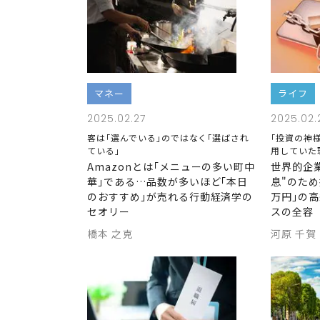
マネー
ライフ
2025.02.27
2025.02.
客は｢選んでいる｣のではなく｢選ばされ
｢投資の神
ている｣
用していた
Amazonとは｢メニューの多い町中
世界的企
華｣である…品数が多いほど｢本日
息"のため
のおすすめ｣が売れる行動経済学の
万円｣の
セオリー
スの全容
橋本 之克
河原 千賀