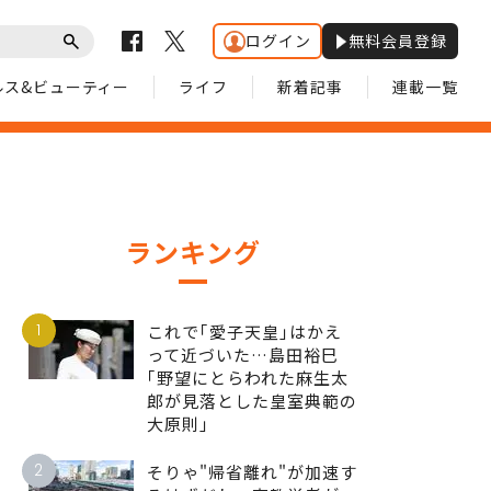
ログイン
無料会員登録
ルス&ビューティー
ライフ
新着記事
連載一覧
ランキング
1
これで｢愛子天皇｣はかえ
って近づいた…島田裕巳
｢野望にとらわれた麻生太
郎が見落とした皇室典範の
大原則｣
2
そりゃ"帰省離れ"が加速す