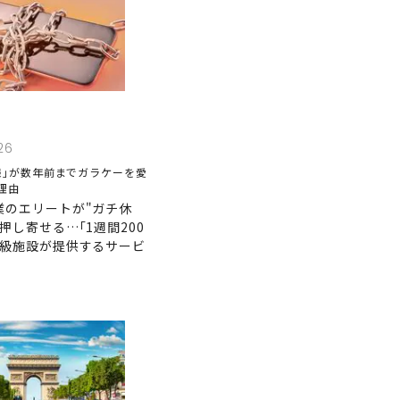
26
様｣が数年前までガラケーを愛
理由
業のエリートが"ガチ休
押し寄せる…｢1週間200
高級施設が提供するサービ