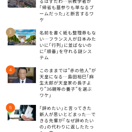
るはずだわ…宗教学者が
｢帰省も墓参りも単なるブ
ームだった｣と断言するワ
ケ
3
名前を書く紙も整理券もな
い…フランス人が日本みた
いに｢行列｣に並ばないの
に｢順番｣を守れる謎シス
テム
4
このままでは"赤の他人"が
天皇になる…島田裕巳｢麻
生太郎が天皇家の長子よ
り"36親等の養子"を選ぶ
ワケ｣
5
｢辞めたい｣と言ってきた
新人が思いとどまった…で
きる先輩が｢なぜ辞めたい
の｣の代わりに返したたっ