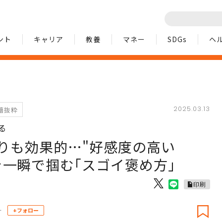
ント
キャリア
教養
マネー
SDGs
ヘ
2025.03.13
籍抜粋
る
よりも効果的…"好感度の高い
を一瞬で掴む｢スゴイ褒め方｣
印刷
ー
+フォロー