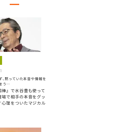
1
ず､黙っていた本音や情報を
まう…
相棒』で水谷豊も使って
壇場で相手の本音をグッ
す心理をついたマジカル