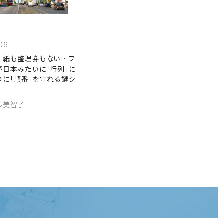
06
く紙も整理券もない…フ
が日本みたいに｢行列｣に
のに｢順番｣を守れる謎シ
ル美智子