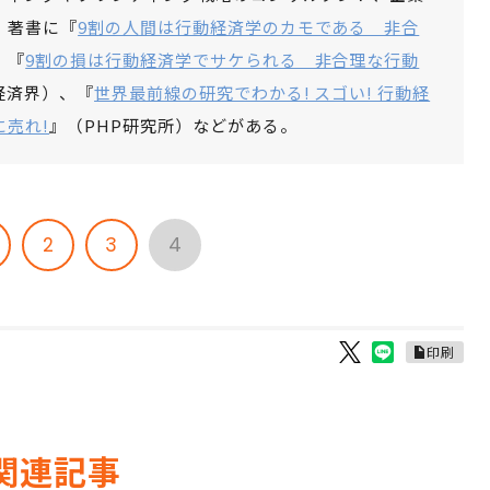
。著書に『
9割の人間は行動経済学のカモである 非合
』『
9割の損は行動経済学でサケられる 非合理な行動
経済界）、『
世界最前線の研究でわかる! スゴい! 行動経
に売れ!
』（PHP研究所）などがある。
2
3
4
印刷
関連記事