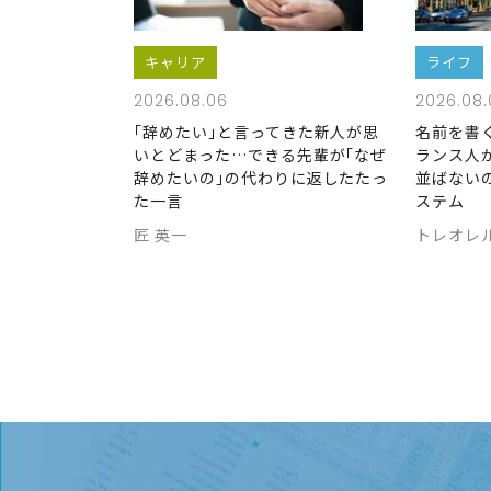
キャリア
ライフ
2026.08.06
2026.08.
｢辞めたい｣と言ってきた新人が思
名前を書
いとどまった…できる先輩が｢なぜ
ランス人
辞めたいの｣の代わりに返したたっ
並ばない
た一言
ステム
匠 英一
トレオレ