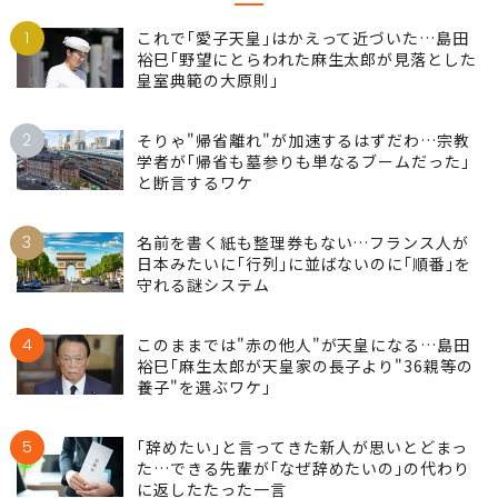
1
これで｢愛子天皇｣はかえって近づいた…島田
裕巳｢野望にとらわれた麻生太郎が見落とした
皇室典範の大原則｣
2
そりゃ"帰省離れ"が加速するはずだわ…宗教
学者が｢帰省も墓参りも単なるブームだった｣
と断言するワケ
3
名前を書く紙も整理券もない…フランス人が
日本みたいに｢行列｣に並ばないのに｢順番｣を
守れる謎システム
4
このままでは"赤の他人"が天皇になる…島田
裕巳｢麻生太郎が天皇家の長子より"36親等の
養子"を選ぶワケ｣
5
｢辞めたい｣と言ってきた新人が思いとどまっ
た…できる先輩が｢なぜ辞めたいの｣の代わり
に返したたった一言