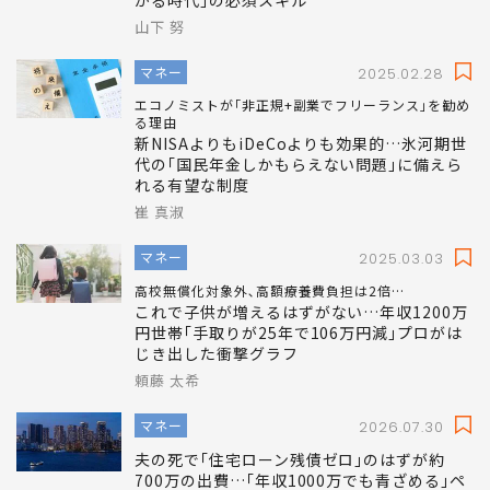
山下 努
マネー
2025.02.28
エコノミストが｢非正規+副業でフリーランス｣を勧め
る理由
新NISAよりもiDeCoよりも効果的…氷河期世
代の｢国民年金しかもらえない問題｣に備えら
れる有望な制度
崔 真淑
マネー
2025.03.03
高校無償化対象外､高額療養費負担は2倍…
これで子供が増えるはずがない…年収1200万
円世帯｢手取りが25年で106万円減｣プロがは
じき出した衝撃グラフ
頼藤 太希
マネー
2026.07.30
夫の死で｢住宅ローン残債ゼロ｣のはずが約
700万の出費…｢年収1000万でも青ざめる｣ペ