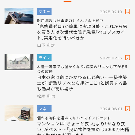
マネー
2025.02.19
耐用年数も発電能力もぐんぐん上昇中
｢光熱費ゼロ｣が簡単に実現可能…これから家
を買う人は次世代太陽光発電｢ペロブスカイ
ト｣実用化を待つべきか
山下 和之
ライフ
2025.02.15
木造一軒家でも温かくなり､病気のリスクも下がる5
つの改修
日本の家は命にかかわるほど寒い…一級建築
士が｢断熱リノベなら絶対ここ｣と断言する最
も効果が高い場所
松尾 和也
マネー
2024.06.01
儲かる物件を選ぶスキルとマインドセット
マンションは｢ちょっと狭い｣より｢かなり狭
い｣がベスト…｢良い物件を掴めば3000万円儲
かる時代｣の必須スキル