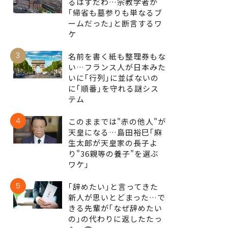
るはずだわ…宗教学者が
｢帰省も墓参りも単なるブ
ームだった｣と断言するワ
ケ
3
名前を書く紙も整理券もな
い…フランス人が日本みた
いに｢行列｣に並ばないの
に｢順番｣を守れる謎シス
テム
4
このままでは"赤の他人"が
天皇になる…島田裕巳｢麻
生太郎が天皇家の長子よ
り"36親等の養子"を選ぶ
ワケ｣
5
｢辞めたい｣と言ってきた
新人が思いとどまった…で
きる先輩が｢なぜ辞めたい
の｣の代わりに返したたっ