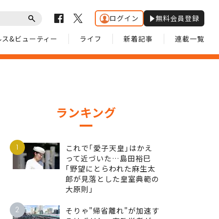
ログイン
無料会員登録
ルス&ビューティー
ライフ
新着記事
連載一覧
ランキング
1
これで｢愛子天皇｣はかえ
って近づいた…島田裕巳
｢野望にとらわれた麻生太
郎が見落とした皇室典範の
大原則｣
2
そりゃ"帰省離れ"が加速す