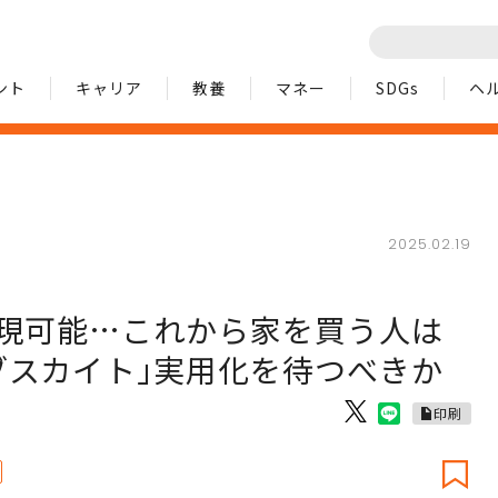
ント
キャリア
教養
マネー
SDGs
ヘ
2025.02.19
実現可能…これから家を買う人は
ブスカイト｣実用化を待つべきか
印刷