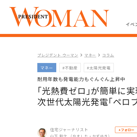
イベ
プレジデント ウーマン
マネー
コラム
マネー
#不動産
#太陽光発電
耐用年数も発電能力もぐんぐん上昇中
｢光熱費ゼロ｣が簡単に
次世代太陽光発電｢ペロ
住宅ジャーナリスト
+フォロー
山下 和之 （やました・かずゆき）