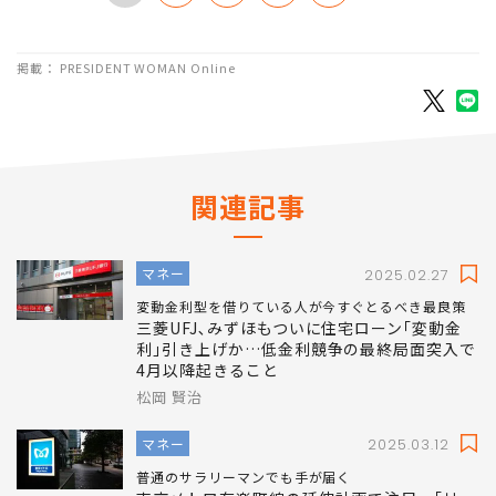
掲載： PRESIDENT WOMAN Online
関連記事
マネー
2025.02.27
変動金利型を借りている人が今すぐとるべき最良策
三菱UFJ､みずほもついに住宅ローン｢変動金
利｣引き上げか…低金利競争の最終局面突入で
4月以降起きること
松岡 賢治
マネー
2025.03.12
普通のサラリーマンでも手が届く