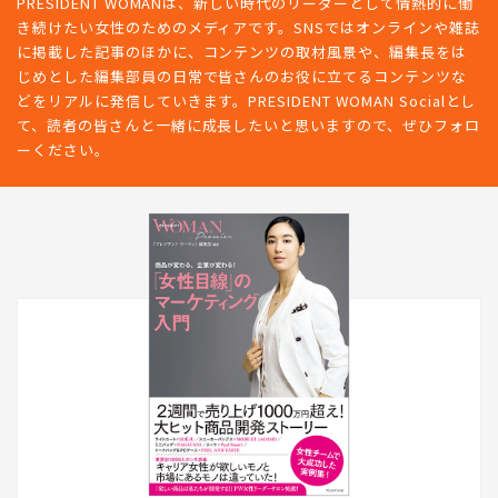
PRESIDENT WOMANは、新しい時代のリーダーとして情熱的に働
き続けたい女性のためのメディアです。SNSではオンラインや雑誌
に掲載した記事のほかに、コンテンツの取材風景や、編集長をは
じめとした編集部員の日常で皆さんのお役に立てるコンテンツな
どをリアルに発信していきます。PRESIDENT WOMAN Socialとし
て、読者の皆さんと一緒に成長したいと思いますので、ぜひフォロ
ーください。