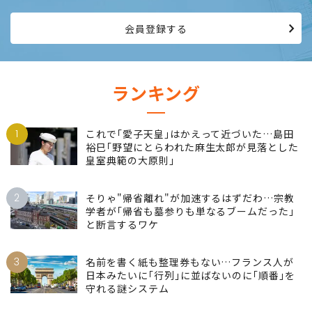
会員登録する
ランキング
1
これで｢愛子天皇｣はかえって近づいた…島田
裕巳｢野望にとらわれた麻生太郎が見落とした
皇室典範の大原則｣
2
そりゃ"帰省離れ"が加速するはずだわ…宗教
学者が｢帰省も墓参りも単なるブームだった｣
と断言するワケ
3
名前を書く紙も整理券もない…フランス人が
日本みたいに｢行列｣に並ばないのに｢順番｣を
守れる謎システム