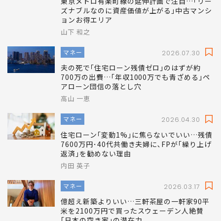
東京メトロ有楽町線の延伸計画で注目…｢リー
ズナブルなのに資産価値が上がる｣中古マンシ
ョンお得エリア
山下 和之
マネー
2026.07.30
夫の死で｢住宅ローン残債ゼロ｣のはずが約
700万の出費…｢年収1000万でも青ざめる｣ペ
アローン団信の落とし穴
高山 一恵
マネー
2026.04.30
住宅ローン｢変動1%｣に焦らないでいい…残債
7600万円･40代共働き夫婦に､FPが｢繰り上げ
返済｣を勧めない理由
内田 英子
マネー
2026.03.17
億超え新築よりいい…三軒茶屋の一軒家90平
米を2100万円で買ったスウェーデン人絶賛
｢日本の空き家｣の潜在力