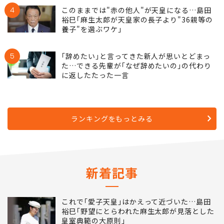
4
このままでは"赤の他人"が天皇になる…島田
裕巳｢麻生太郎が天皇家の長子より"36親等の
養子"を選ぶワケ｣
5
｢辞めたい｣と言ってきた新人が思いとどまっ
た…できる先輩が｢なぜ辞めたいの｣の代わり
に返したたった一言
ランキングをもっとみる
新着記事
これで｢愛子天皇｣はかえって近づいた…島田
裕巳｢野望にとらわれた麻生太郎が見落とした
皇室典範の大原則｣