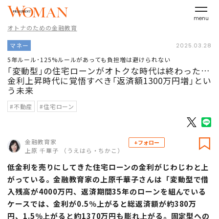
menu
オトナのための金融教育
マネー
2025.03.28
5年ルール･125%ルールがあっても負担増は避けられない
｢変動型｣の住宅ローンがオトクな時代は終わった…
金利上昇時代に覚悟すべき｢返済額1300万円増｣とい
う未来
#不動産
#住宅ローン
金融教育家
+フォロー
上原 千華子 （うえはら・ちかこ）
低金利を売りにしてきた住宅ローンの金利がじわじわと上
がっている。金融教育家の上原千華子さんは「変動型で借
入残高が4000万円、返済期間35年のローンを組んでいる
ケースでは、金利が0.5％上がると総返済額が約380万
円、1.5％上がると約1370万円も膨れ上がる。固定型への