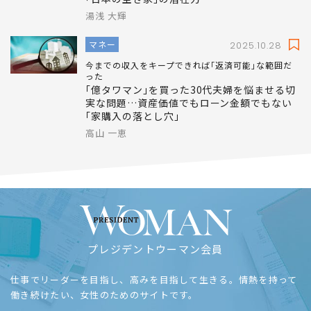
湯浅 大輝
マネー
2025.10.28
今までの収入をキープできれば｢返済可能｣な範囲だ
った
｢億タワマン｣を買った30代夫婦を悩ませる切
実な問題…資産価値でもローン金額でもない
｢家購入の落とし穴｣
高山 一恵
プレジデントウーマン会員
仕事でリーダーを目指し、高みを目指して生きる。情熱を持って
働き続けたい、女性のためのサイトです。