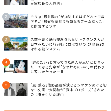
皇室典範の大原則｣
2
そりゃ"帰省離れ"が加速するはずだわ…宗教
学者が｢帰省も墓参りも単なるブームだった｣
と断言するワケ
3
名前を書く紙も整理券もない…フランス人が
日本みたいに｢行列｣に並ばないのに｢順番｣を
守れる謎システム
4
｢辞めたい｣と言ってきた新人が思いとどまっ
た…できる先輩が｢なぜ辞めたいの｣の代わり
に返したたった一言
5
｢風､薫る｣佐野晶哉が演じるシマケンめぐる切
ない史実…大関和が"獄中プロポーズ"された
のに身を引いた理由