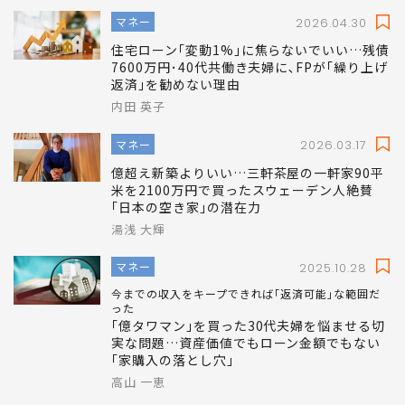
マネー
2026.04.30
住宅ローン｢変動1%｣に焦らないでいい…残債
7600万円･40代共働き夫婦に､FPが｢繰り上げ
返済｣を勧めない理由
内田 英子
マネー
2026.03.17
億超え新築よりいい…三軒茶屋の一軒家90平
米を2100万円で買ったスウェーデン人絶賛
｢日本の空き家｣の潜在力
湯浅 大輝
マネー
2025.10.28
今までの収入をキープできれば｢返済可能｣な範囲だ
った
｢億タワマン｣を買った30代夫婦を悩ませる切
実な問題…資産価値でもローン金額でもない
｢家購入の落とし穴｣
高山 一恵