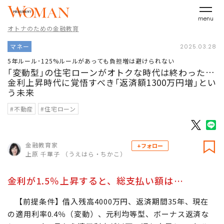
menu
オトナのための金融教育
マネー
2025.03.28
5年ルール･125%ルールがあっても負担増は避けられない
｢変動型｣の住宅ローンがオトクな時代は終わった…
金利上昇時代に覚悟すべき｢返済額1300万円増｣とい
う未来
#不動産
#住宅ローン
金融教育家
+フォロー
上原 千華子 （うえはら・ちかこ）
金利が1.5％上昇すると、総支払い額は…
【前提条件】借入残高4000万円、返済期間35年、現在
の適用利率0.4％（変動）、元利均等型、ボーナス返済な