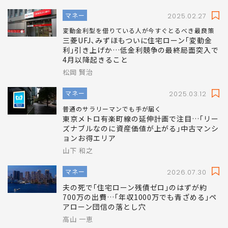
マネー
2025.02.27
変動金利型を借りている人が今すぐとるべき最良策
三菱UFJ､みずほもついに住宅ローン｢変動金
利｣引き上げか…低金利競争の最終局面突入で
4月以降起きること
松岡 賢治
マネー
2025.03.12
普通のサラリーマンでも手が届く
東京メトロ有楽町線の延伸計画で注目…｢リー
ズナブルなのに資産価値が上がる｣中古マンシ
ョンお得エリア
山下 和之
マネー
2026.07.30
夫の死で｢住宅ローン残債ゼロ｣のはずが約
700万の出費…｢年収1000万でも青ざめる｣ペ
アローン団信の落とし穴
高山 一恵