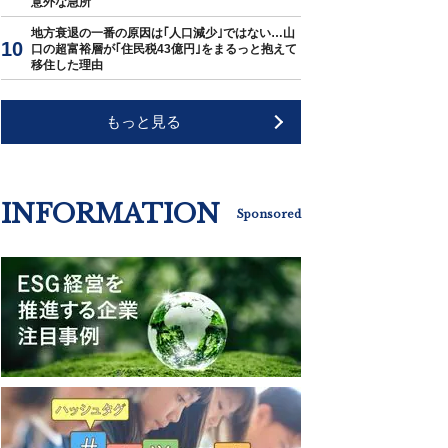
意外な急所
地方衰退の一番の原因は｢人口減少｣ではない…山
口の超富裕層が｢住民税43億円｣をまるっと抱えて
移住した理由
もっと見る
INFORMATION
Sponsored