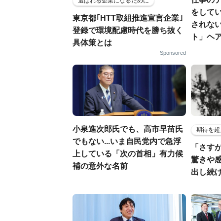
選ばれる企業になるために
をしてい
東京都｢HTT取組推進宣言企業｣
されな
登録で環境配慮時代を勝ち抜く
ト」ヘ
具体策とは
Sponsored
小泉進次郎氏でも、高市早苗氏
期待を超
でもない...いま自民党内で急浮
「さす
上している「次の首相」有力候
驚きや
補の意外な名前
出し続