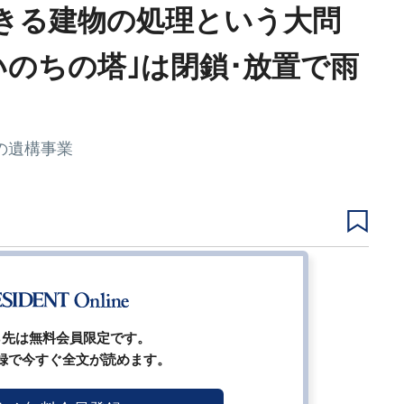
きる建物の処理という大問
いのちの塔｣は閉鎖･放置で雨
の遺構事業
1
2
3
ージ
ら先は無料会員限定です。
録で今すぐ全文が読めます。