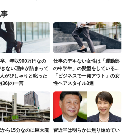
記事
H卒、年収900万円なの
仕事のデキない女性は「運動部
できない理由が詰まって
の中学生」の髪型をしている...
.仲人がぴしゃりと叱った
「ビジネスで一発アウト」の女
(36)の一言
性ヘアスタイル3選
から15分なのに巨大廃
習近平は明らかに焦り始めてい