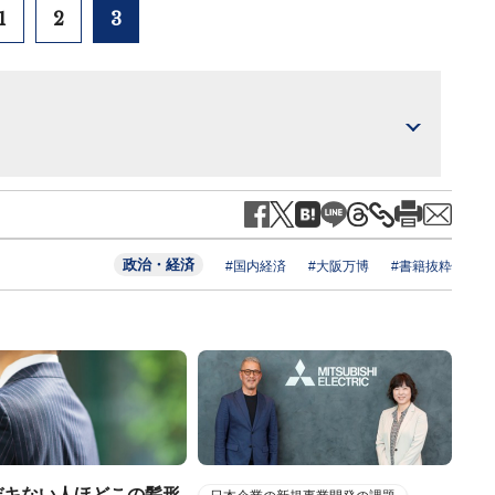
1
2
3
政治・経済
#国内経済
#大阪万博
#書籍抜粋
デキない人ほどこの髪形