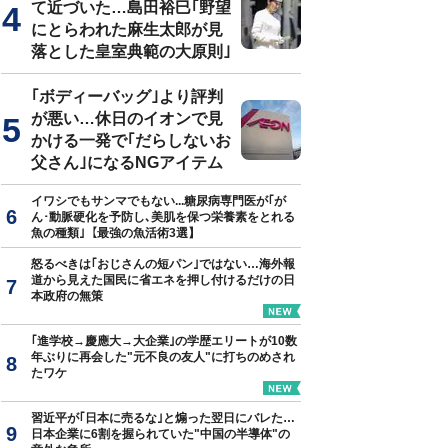
て近づいた…島田裕巳｢野望
にとらわれた麻生太郎が見
落とした皇室典範の大原則｣
｢ボディーバッグ｣より評判
が悪い…休日のイオンで見
かける一発で｢だらしないお
父さん｣になるNGアイテム
イワシでもサンマでもない...糖尿病専門医が｢が
ん･動脈硬化を予防し､美肌を保つ栄養素をとれる
魚の種類｣【最強の魚活術3選】
怒るべきは｢おじさんの短パン｣ではない…海外報
道から見えた国民に省エネを押し付けるだけの日
本政府の無策
｢進学校→慶應大→大企業｣の学歴エリートが10数
年ぶりに再会した"元不良の友人"に打ちのめされ
たワケ
習近平が｢日本に売るな｣と煽った翌日にバレた…
日本企業に6割を握られていた"中国の半導体"の