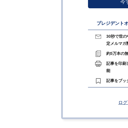
今
プレジデントオ
30秒で世
定メルマガ
約5万本の
記事を印刷
能
記事をブッ
ログ