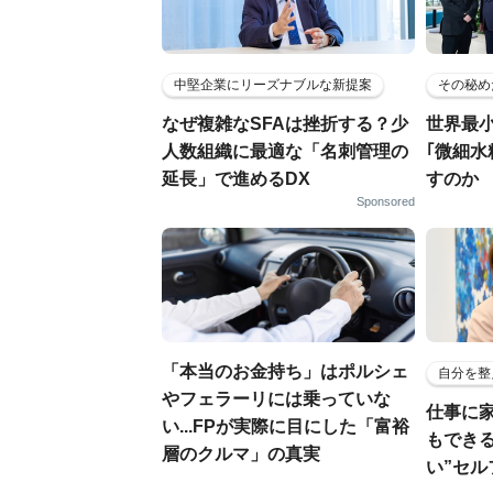
中堅企業にリーズナブルな新提案
その秘め
なぜ複雑なSFAは挫折する？少
世界最
人数組織に最適な「名刺管理の
｢微細水
延長」で進めるDX
すのか
Sponsored
「本当のお金持ち」はポルシェ
自分を整
やフェラーリには乗っていな
仕事に
い...FPが実際に目にした「富裕
もでき
層のクルマ」の真実
い”セ