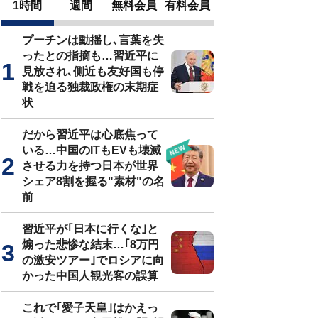
1時間
週間
無料会員
有料会員
プーチンは動揺し､言葉を失
ったとの指摘も…習近平に
見放され､側近も友好国も停
戦を迫る独裁政権の末期症
状
だから習近平は心底焦って
いる…中国のITもEVも壊滅
させる力を持つ日本が世界
シェア8割を握る"素材"の名
前
習近平が｢日本に行くな｣と
煽った悲惨な結末…｢8万円
の激安ツアー｣でロシアに向
かった中国人観光客の誤算
これで｢愛子天皇｣はかえっ