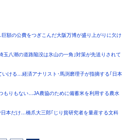
…巨額の公費をつぎこんだ大阪万博が盛り上がりに欠け
埼玉八潮の道路陥没は氷山の一角｣対策が先送りされて
していける…経済アナリスト･馬渕磨理子が指摘する｢日本
つもりもない…JA農協のために備蓄米を利用する農水
で日本だけ…橋爪大三郎｢じり貧研究者を量産する文科