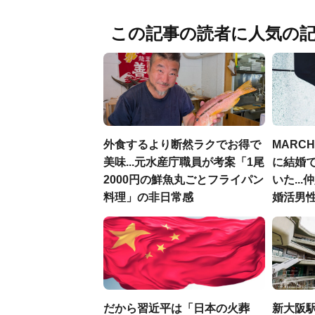
この記事の読者に人気の
外食するより断然ラクでお得で
MARC
美味...元水産庁職員が考案「1尾
に結婚
2000円の鮮魚丸ごとフライパン
いた..
料理」の非日常感
婚活男性
だから習近平は「日本の火葬
新大阪駅