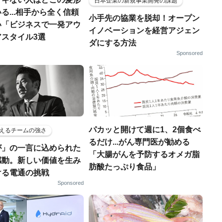
日本企業の新規事業開発の課題
る...相手から全く信頼
小手先の協業を脱却！オープン
い「ビジネスで一発アウ
イノベーションを経営アジェン
アスタイル3選
ダにする方法
Sponsored
パカッと開けて週に1、2個食べ
えるチームの強さ
るだけ...がん専門医が勧める
が」の一言に込められた
「大腸がんを予防するオメガ脂
感動。新しい価値を生み
肪酸たっぷり食品」
ける電通の挑戦
Sponsored