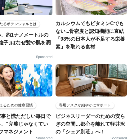
カルシウムでもビタミンCでも
たるポテンシャルとは
ない...骨密度と認知機能に直結
小、約1ナノメートルの
「98%の日本人が不足する栄養
粒子｣はなぜ髪や肌を潤
素」を取れる食材
Sponsored
えるための健康習慣
専用デスクが細やかにサポート
家事と慌ただしい毎日で
ビジネスリーダーのための安ら
る、“完璧じゃなくてい
ぎの空間…都心を離れて軽井沢
ルフマネジメント
の「シェア別荘」へ！
Sponsored
Sponsored