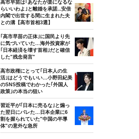
高市早苗は｢あなたが楽になるな
らいいわよ｣と離婚を承諾...安倍
内閣で出世する間に生まれた夫
との溝【高市首相3選】
｢高市早苗の正体｣に国民より先
に気づいていた…海外投資家が
｢日本経済を壊す首相｣だと確信
した"残念発言"
高市政権にとって｢日本人の生
活｣はどうでもいい…小野田紀美
のSNS投稿でわかった｢外国人
政策｣の本当の狙い
習近平が｢日本に売るな｣と煽っ
た翌日にバレた…日本企業に6
割を握られていた"中国の半導
体"の意外な急所