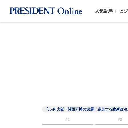
人気記事
ビジ
『ルポ 大阪・関西万博の深層 迷走する維新政治
#1
#2