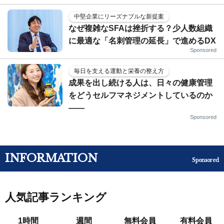
中堅企業にリーズナブルな新提案
なぜ複雑なSFAは挫折する？少人数組織
に最適な「名刺管理の延長」で進めるDX
Sponsored
毎日を支える運動と栄養の整え方
成果を出し続ける人は、日々の健康管理
をどうセルフマネジメントしているのか
——
Sponsored
INFORMATION
Sponsored
人気記事ランキング
1時間
週間
無料会員
有料会員