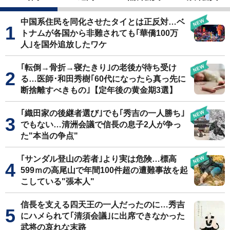
中国系住民を同化させたタイとは正反対…ベ
トナムが各国から非難されても｢華僑100万
人｣を国外追放したワケ
｢転倒→骨折→寝たきり｣の老後が待ち受け
る…医師･和田秀樹｢60代になったら真っ先に
断捨離すべきもの｣【定年後の黄金期3選】
｢織田家の後継者選び｣でも｢秀吉の一人勝ち｣
でもない…清洲会議で信長の息子2人が争っ
た"本当の争点"
｢サンダル登山の若者｣より実は危険…標高
599ｍの高尾山で年間100件超の遭難事故を起
こしている"張本人"
信長を支える四天王の一人だったのに…秀吉
にハメられて｢清須会議｣に出席できなかった
武将の哀れな末路