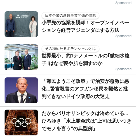
Sponsored
日本企業の新規事業開発の課題
小手先の協業を脱却！オープンイノベー
ションを経営アジェンダにする方法
Sponsored
その秘めたるポテンシャルとは
世界最小、約1ナノメートルの｢微細水粒
子｣はなぜ髪や肌を潤すのか
Sponsored
「難民ようこそ政策」で治安が急激に悪
化...警官殺害のアフガン移民を毅然と批
判できないドイツ政府の大迷走
だからパリオリンピックは冷めている...
ひろゆき「水上開会式は"上司は思いつき
でモノを言う"の典型例」