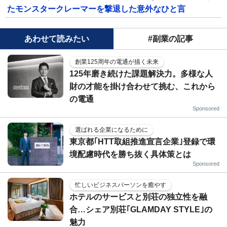
たモンスタークレーマーを撃退した意外なひと言
あわせて読みたい
#副業の記事
創業125周年の電通が描く未来
125年磨き続けた課題解決力。多様な人
財の才能を掛け合わせて挑む、これから
の電通
Sponsored
選ばれる企業になるために
東京都｢HTT取組推進宣言企業｣登録で環
境配慮時代を勝ち抜く具体策とは
Sponsored
忙しいビジネスパーソンを癒やす
ホテルのサービスと別荘の独立性を融
合…シェア別荘｢GLAMDAY STYLE｣の
魅力