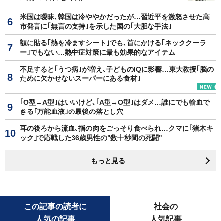
米国は曖昧､韓国は冷ややかだったが…習近平を激怒させた高
市発言に｢無言の支持｣を示した国の｢大胆な手法｣
額に貼る｢熱を冷ますシート｣でも､首にかける｢ネッククーラ
ー｣でもない…熱中症対策に最も効果的なアイテム
不足すると｢うつ病｣が増え､子どものIQに影響…東大教授｢脳の
ために欠かせないスーパーにある食材｣
｢O型→A型｣はいいけど､｢A型→O型｣はダメ…誰にでも輸血で
きる｢万能血液｣の最後の落とし穴
耳の後ろから流血､指の肉をごっそり食べられ…クマに｢猪木キ
ック｣で応戦した36歳男性の"数十秒間の死闘"
もっと見る
この記事の読者に
社会の
人気の記事
人気記事