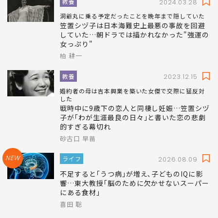
教養
2024.03.28
洞爺丸に乗る予定だったことを晩年まで隠していた
笠置シヅ子は日本海難史上最悪の事故を回避
していた…朝ドラでは描かれなかった"強運の
女っぷり"
柏 耕一
教養
2023.12.15
婚約者の母は吉本興業を築いた女傑で交際に猛反対
した
戦時中に9歳下の恋人と同棲し妊娠…笠置シヅ
子が｢わが生涯最良の日々｣と書いた恋の悲劇
的すぎる幕切れ
砂古口 早苗
NEW
ライフ
2026.08.09
不足すると｢うつ病｣が増え､子どものIQに影
響…東大教授｢脳のために欠かせないスーパー
にある食材｣
喜田 聡