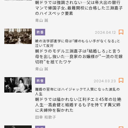
朝ドラでは強調されない…父は帝大出の銀行
マンで帰国子女､最難関校に合格した三淵嘉子
のハイスペック要素
青山 誠
教養
2024.04.12
娘の法学部進学に母は｢嫁のもらい手がなくなる｣と
泣いて反対
朝ドラのモデル三淵嘉子は｢結婚しろ｣と言う
母を出し抜いた…良家のお嬢様が"一流の花嫁
切符"を捨てたワケ
青山 誠
教養
2024.03.23
離婚の翌年にはハイジャックで人質になった波乱の
人生
朝ドラでは描かれない江利チエミ45年の壮絶
人生…高倉健と結婚するも子を持てず異父姉
に夫婦仲を裂かれた
田幸 和歌子