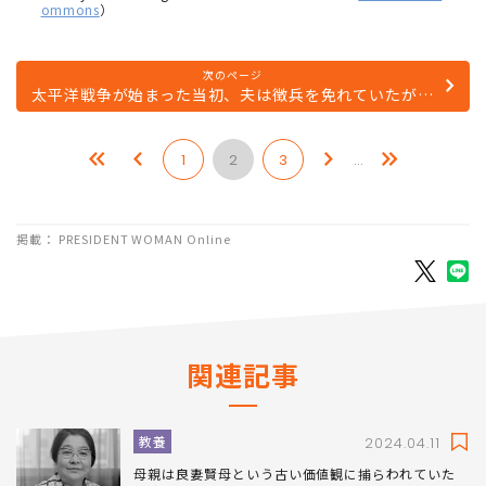
ommons
）
次のページ
太平洋戦争が始まった当初、夫は徴兵を免れていたが…
1
2
3
…
掲載： PRESIDENT WOMAN Online
関連記事
教養
2024.04.11
母親は良妻賢母という古い価値観に捕らわれていた