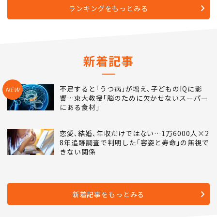
ランキングをもっとみる
新着記事
不足すると｢うつ病｣が増え､子どものIQに影
NEW
響…東大教授｢脳のために欠かせないスーパー
にある食材｣
恋愛､結婚､年収だけではない…1万6000人×2
8年追跡調査で判明した｢容姿と寿命｣の無視で
きない関係
新着記事をもっとみる