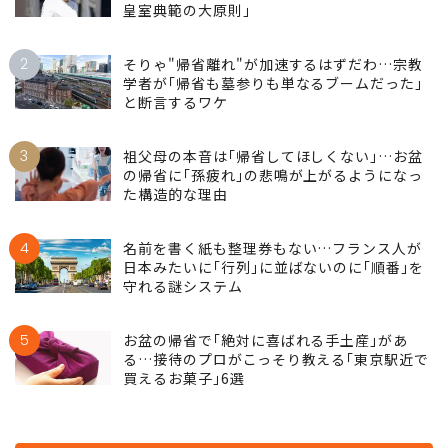
皇室典範の大原則｣
2
そりゃ"帰省離れ"が加速するはずだわ…宗教
学者が｢帰省も墓参りも単なるブームだった｣
と断言するワケ
3
祖父母の本音は｢帰省してほしくない｣…お盆
の帰省に｢孫疲れ｣の悲鳴が上がるようになっ
た構造的な理由
4
名前を書く紙も整理券もない…フランス人が
日本みたいに｢行列｣に並ばないのに｢順番｣を
守れる謎システム
5
お盆の帰省で｢絶対に喜ばれる手土産｣があ
る…接待のプロがこっそり教える｢東京駅近で
買えるお菓子｣6選