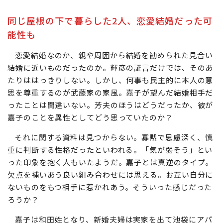
同じ屋根の下で暮らした2人、恋愛結婚だった可
能性も
恋愛結婚なのか、親や周囲から結婚を勧められた見合い
結婚に近いものだったのか。輝彦の証言だけでは、そのあ
たりははっきりしない。しかし、何事も民主的に本人の意
思を尊重するのが武藤家の家風。嘉子が望んだ結婚相手だ
ったことは間違いない。芳夫のほうはどうだったか、彼が
嘉子のことを異性としてどう思っていたのか？
それに関する資料は見つからない。寡黙で思慮深く、慎
重に判断する性格だったといわれる。「気が弱そう」とい
った印象を抱く人もいたようだ。嘉子とは真逆のタイプ。
欠点を補いあう良い組み合わせには思える。お互い自分に
ないものをもつ相手に惹かれあう。そういった感じだった
ろうか？
嘉子は和田姓となり、新婚夫婦は実家を出て池袋にアパ