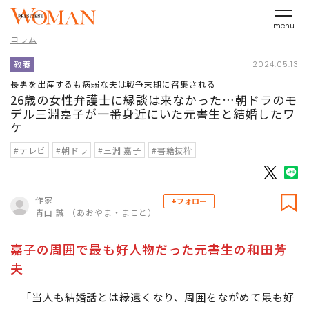
menu
コラム
教養
2024.05.13
長男を出産するも病弱な夫は戦争末期に召集される
26歳の女性弁護士に縁談は来なかった…朝ドラのモ
デル三淵嘉子が一番身近にいた元書生と結婚したワ
ケ
#テレビ
#朝ドラ
#三淵 嘉子
#書籍抜粋
作家
+フォロー
青山 誠 （あおやま・まこと）
嘉子の周囲で最も好人物だった元書生の和田芳
夫
「当人も結婚話とは縁遠くなり、周囲をながめて最も好