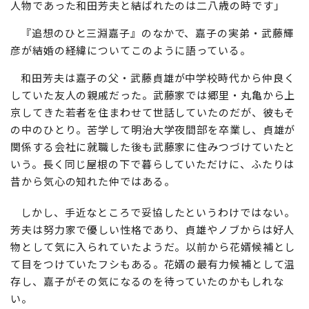
人物であった和田芳夫と結ばれたのは二八歳の時です」
『追想のひと三淵嘉子』のなかで、嘉子の実弟・武藤輝
彦が結婚の経緯についてこのように語っている。
和田芳夫は嘉子の父・武藤貞雄が中学校時代から仲良く
していた友人の親戚だった。武藤家では郷里・丸亀から上
京してきた若者を住まわせて世話していたのだが、彼もそ
の中のひとり。苦学して明治大学夜間部を卒業し、貞雄が
関係する会社に就職した後も武藤家に住みつづけていたと
いう。長く同じ屋根の下で暮らしていただけに、ふたりは
昔から気心の知れた仲ではある。
しかし、手近なところで妥協したというわけではない。
芳夫は努力家で優しい性格であり、貞雄やノブからは好人
物として気に入られていたようだ。以前から花婿候補とし
て目をつけていたフシもある。花婿の最有力候補として温
存し、嘉子がその気になるのを待っていたのかもしれな
い。