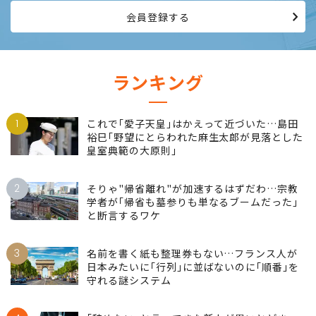
仕事でリーダーを目指し、高みを目指して生きる。情熱を持って
働き続けたい、女性のためのサイトです。
会員登録する
ランキング
1
これで｢愛子天皇｣はかえって近づいた…島田
裕巳｢野望にとらわれた麻生太郎が見落とした
皇室典範の大原則｣
2
そりゃ"帰省離れ"が加速するはずだわ…宗教
学者が｢帰省も墓参りも単なるブームだった｣
と断言するワケ
3
名前を書く紙も整理券もない…フランス人が
日本みたいに｢行列｣に並ばないのに｢順番｣を