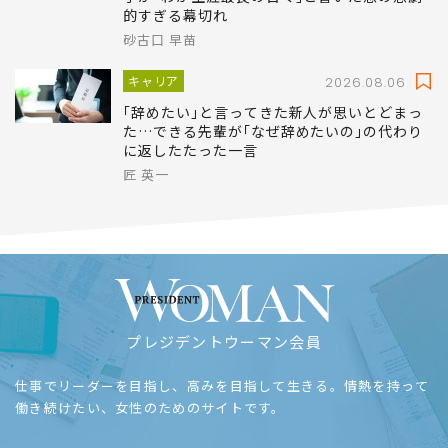
婚約者の母は吉本興業を築いた女傑で交際に猛反対
した
戦時中に9歳下の恋人と同棲し妊娠…笠置シヅ
子が｢わが生涯最良の日々｣と書いた恋の悲劇
的すぎる幕切れ
砂古口 早苗
キャリア
2026.08.06
｢辞めたい｣と言ってきた新人が思いとどまっ
た…できる先輩が｢なぜ辞めたいの｣の代わり
に返したたった一言
匠 英一
プレジデントウーマン会員