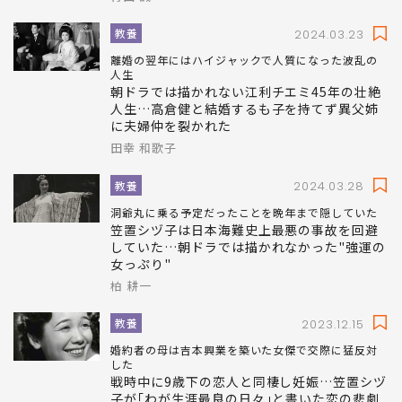
母を出し抜いた…良家のお嬢様が"一流の花嫁
切符"を捨てたワケ
青山 誠
教養
2024.03.23
離婚の翌年にはハイジャックで人質になった波乱の
人生
朝ドラでは描かれない江利チエミ45年の壮絶
人生…高倉健と結婚するも子を持てず異父姉
に夫婦仲を裂かれた
田幸 和歌子
教養
2024.03.28
洞爺丸に乗る予定だったことを晩年まで隠していた
笠置シヅ子は日本海難史上最悪の事故を回避
していた…朝ドラでは描かれなかった"強運の
女っぷり"
柏 耕一
教養
2023.12.15