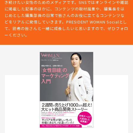
PRESIDENT WOMANは、新しい時代のリーダーとして情熱的に働
き続けたい女性のためのメディアです。SNSではオンラインや雑誌
に掲載した記事のほかに、コンテンツの取材風景や、編集長をは
じめとした編集部員の日常で皆さんのお役に立てるコンテンツな
どをリアルに発信していきます。PRESIDENT WOMAN Socialとし
て、読者の皆さんと一緒に成長したいと思いますので、ぜひフォロ
ーください。