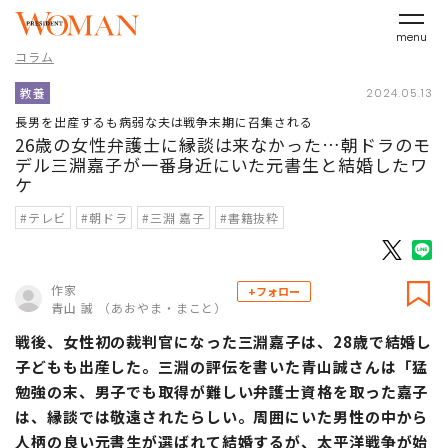
menu
コラム
教養
2024.05.13
長男を出産するも病弱な夫は戦争末期に召集される
26歳の女性弁護士に縁談は来なかった…朝ドラのモ
デル三淵嘉子が一番身近にいた元書生と結婚したワ
ケ
#テレビ
#朝ドラ
#三淵 嘉子
#書籍抜粋
作家
+フォロー
青山 誠 （あおやま・まこと）
戦後、女性初の裁判官になった三淵嘉子は、28歳で結婚し
子どもも出産した。三淵の評伝を書いた青山誠さんは「猛
勉強の末、男子でも取得が難しい弁護士資格を取った嘉子
は、縁談では敬遠されたらしい。周囲にいた男性の中から
人柄の良い元書生が選ばれて結婚するが、太平洋戦争が始