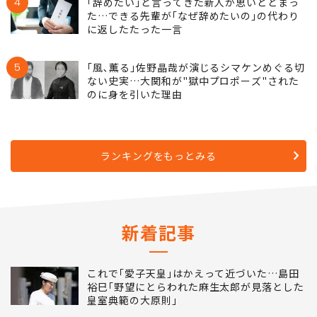
守れる謎システム
4
｢辞めたい｣と言ってきた新人が思いとどまっ
た…できる先輩が｢なぜ辞めたいの｣の代わり
に返したたった一言
5
｢風､薫る｣佐野晶哉が演じるシマケンめぐる切
ない史実…大関和が"獄中プロポーズ"された
のに身を引いた理由
ランキングをもっとみる
新着記事