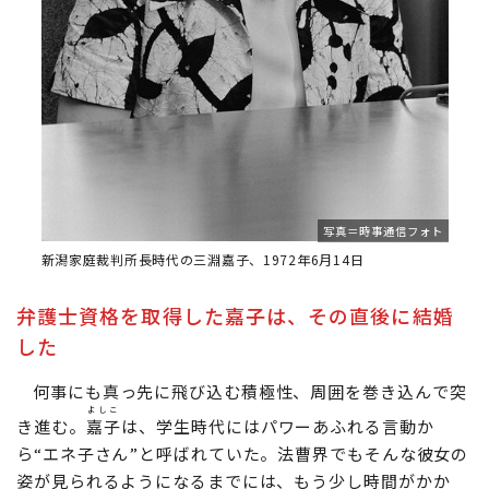
写真＝時事通信フォト
新潟家庭裁判所長時代の三淵嘉子、1972年6月14日
弁護士資格を取得した嘉子は、その直後に結婚
した
何事にも真っ先に飛び込む積極性、周囲を巻き込んで突
よしこ
き進む。
嘉子
は、学生時代にはパワーあふれる言動か
ら“エネ子さん”と呼ばれていた。法曹界でもそんな彼女の
姿が見られるようになるまでには、もう少し時間がかか