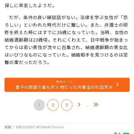
思いを封印していただけ。目標を達成すれば、その封印
も解ける。両親や知人たちも彼女の心境の変化を察し、婿
探しに奔走したようだ。
だが、条件の良い縁談話がない。法律を学ぶ女性が「恐
ろしい」といわれた時代だけに難しい。また、弁護士の研
修を終えた時にはすでに26歳になっていた。当時、女性の
結婚適齢期は23歳頃。それにくわえて、日中戦争が始まっ
てからは若い男性が次々に召集され、結婚適齢期の男女比
はいびつなものになっていた。結婚相手を見つけるのは至
難の業だっただろう。
次のページ
嘉子の周囲で最も好人物だった元書生の和田芳夫
1
2
3
…