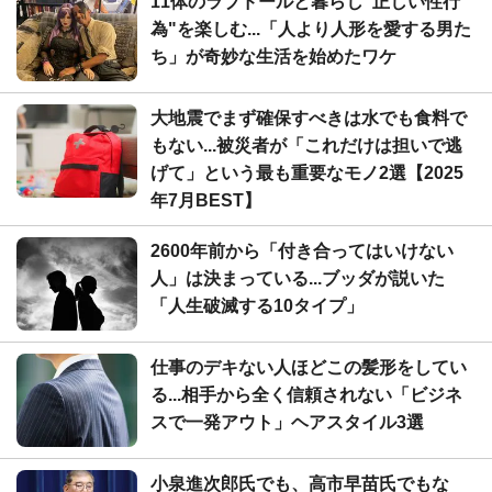
11体のラブドールと暮らし"正しい性行
為"を楽しむ...「人より人形を愛する男た
ち」が奇妙な生活を始めたワケ
大地震でまず確保すべきは水でも食料で
もない...被災者が「これだけは担いで逃
げて」という最も重要なモノ2選【2025
年7月BEST】
2600年前から「付き合ってはいけない
人」は決まっている...ブッダが説いた
「人生破滅する10タイプ」
仕事のデキない人ほどこの髪形をしてい
る...相手から全く信頼されない「ビジネ
スで一発アウト」ヘアスタイル3選
小泉進次郎氏でも、高市早苗氏でもな