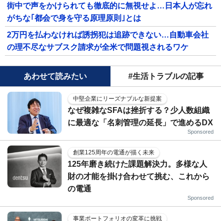
街中で声をかけられても徹底的に無視せよ…日本人が忘れ
がちな｢都会で身を守る原理原則｣とは
2万円を払わなければ誘拐犯は追跡できない…自動車会社
の理不尽なサブスク請求が全米で問題視されるワケ
あわせて読みたい
#生活トラブルの記事
中堅企業にリーズナブルな新提案
なぜ複雑なSFAは挫折する？少人数組織
に最適な「名刺管理の延長」で進めるDX
Sponsored
創業125周年の電通が描く未来
125年磨き続けた課題解決力。多様な人
財の才能を掛け合わせて挑む、これから
の電通
Sponsored
事業ポートフォリオの変革に挑戦