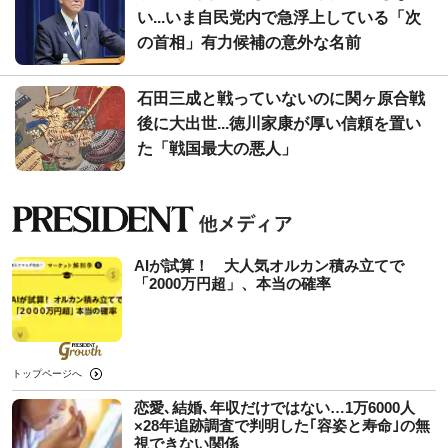
い...いま自民党内で急浮上している「次
の首相」有力候補の意外な名前
石田三成と戦っていないのに関ヶ原合戦
後に大出世...徳川家康が厚い信頼を置い
た「戦国最大の悪人」
AIが試算！ 大人気オルカン積み立てで
「2000万円超」、本当の確率
トップページへ
恋愛､結婚､年収だけではない…1万6000人
×28年追跡調査で判明した｢容姿と寿命｣の無
視できない関係