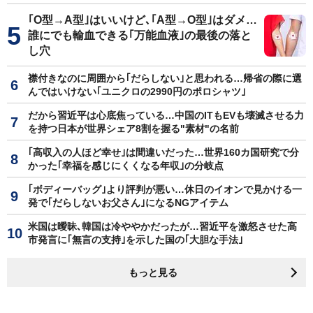
｢O型→A型｣はいいけど､｢A型→O型｣はダメ…
誰にでも輸血できる｢万能血液｣の最後の落と
し穴
襟付きなのに周囲から｢だらしない｣と思われる…帰省の際に選
んではいけない｢ユニクロの2990円のポロシャツ｣
だから習近平は心底焦っている…中国のITもEVも壊滅させる力
を持つ日本が世界シェア8割を握る"素材"の名前
｢高収入の人ほど幸せ｣は間違いだった…世界160カ国研究で分
かった｢幸福を感じにくくなる年収｣の分岐点
｢ボディーバッグ｣より評判が悪い…休日のイオンで見かける一
発で｢だらしないお父さん｣になるNGアイテム
米国は曖昧､韓国は冷ややかだったが…習近平を激怒させた高
市発言に｢無言の支持｣を示した国の｢大胆な手法｣
もっと見る