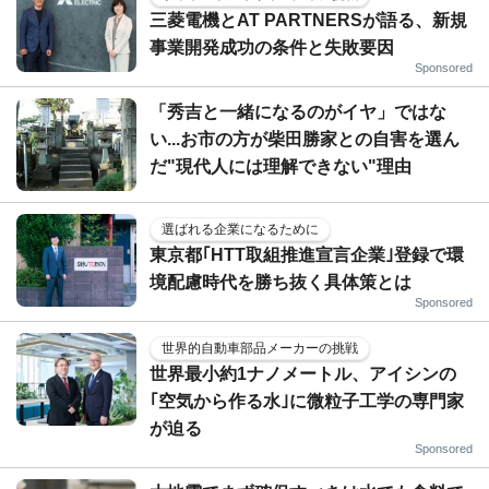
三菱電機とAT PARTNERSが語る、新規
事業開発成功の条件と失敗要因
Sponsored
「秀吉と一緒になるのがイヤ」ではな
い...お市の方が柴田勝家との自害を選ん
だ"現代人には理解できない"理由
選ばれる企業になるために
東京都｢HTT取組推進宣言企業｣登録で環
境配慮時代を勝ち抜く具体策とは
Sponsored
世界的自動車部品メーカーの挑戦
世界最小約1ナノメートル、アイシンの
｢空気から作る水｣に微粒子工学の専門家
が迫る
Sponsored