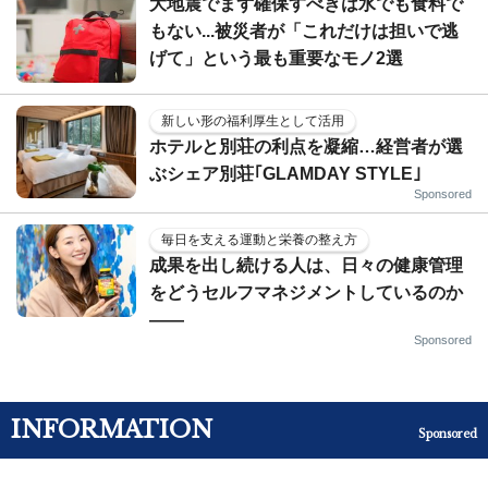
大地震でまず確保すべきは水でも食料で
もない...被災者が「これだけは担いで逃
げて」という最も重要なモノ2選
新しい形の福利厚生として活用
ホテルと別荘の利点を凝縮…経営者が選
ぶシェア別荘｢GLAMDAY STYLE｣
Sponsored
毎日を支える運動と栄養の整え方
成果を出し続ける人は、日々の健康管理
をどうセルフマネジメントしているのか
——
Sponsored
INFORMATION
Sponsored