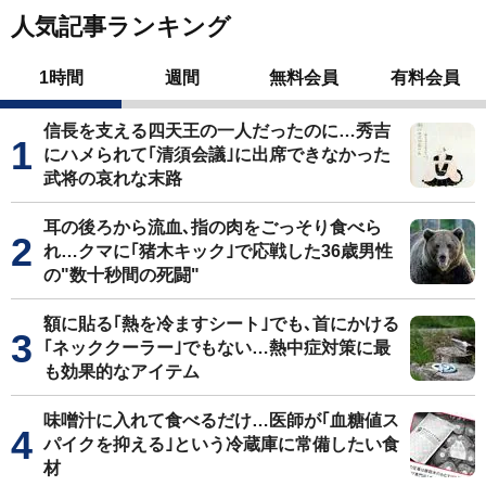
人気記事ランキング
1時間
週間
無料会員
有料会員
信長を支える四天王の一人だったのに…秀吉
にハメられて｢清須会議｣に出席できなかった
武将の哀れな末路
耳の後ろから流血､指の肉をごっそり食べら
れ…クマに｢猪木キック｣で応戦した36歳男性
の"数十秒間の死闘"
額に貼る｢熱を冷ますシート｣でも､首にかける
｢ネッククーラー｣でもない…熱中症対策に最
も効果的なアイテム
味噌汁に入れて食べるだけ…医師が｢血糖値ス
パイクを抑える｣という冷蔵庫に常備したい食
材