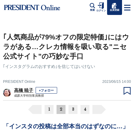
会員登録
検索
ログイン
｢人気商品が79%オフの限定特価｣にはウ
ラがある…クレカ情報を吸い取る"ニセ
公式サイト"の巧妙な手口
｢インスタグラムのおすすめ｣を信じてはいけない
PRESIDENT Online
2023/06/15 14:00
高橋 暁子
+フォロー
成蹊大学特別客員教授
1
2
3
4
「インスタの投稿は全部本当のはずなのに…」