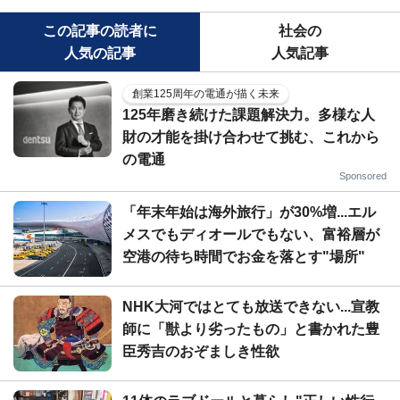
この記事の読者に
社会の
人気の記事
人気記事
創業125周年の電通が描く未来
125年磨き続けた課題解決力。多様な人
財の才能を掛け合わせて挑む、これから
の電通
Sponsored
「年末年始は海外旅行」が30%増...エル
メスでもディオールでもない、富裕層が
空港の待ち時間でお金を落とす"場所"
NHK大河ではとても放送できない...宣教
師に「獣より劣ったもの」と書かれた豊
臣秀吉のおぞましき性欲