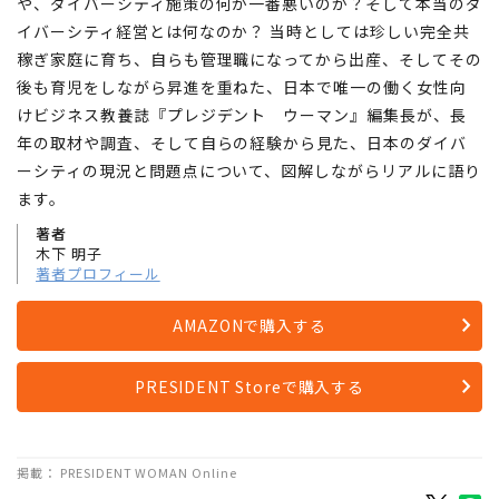
トップレベルなのに、管理職比率は一向に上向かず、むしろ世
界の流れから取り残されるばかり。日本企業の女性活躍施策
や、ダイバーシティ施策の何が一番悪いのか？そして本当のダ
イバーシティ経営とは何なのか？ 当時としては珍しい完全共
稼ぎ家庭に育ち、自らも管理職になってから出産、そしてその
後も育児をしながら昇進を重ねた、日本で唯一の働く女性向
けビジネス教養誌『プレジデント ウーマン』編集長が、長
年の取材や調査、そして自らの経験から見た、日本のダイバ
ーシティの現況と問題点について、図解しながらリアルに語り
ます。
著者
木下 明子
著者プロフィール
AMAZONで購入する
PRESIDENT Storeで購入する