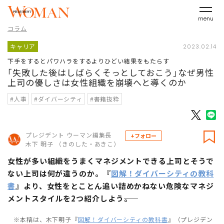
menu
コラム
キャリア
2023.02.14
下手をするとパワハラをするよりひどい結果をもたらす
｢失敗した後はしばらくそっとしておこう｣なぜ男性
上司の優しさは女性組織を崩壊へと導くのか
#人事
#ダイバーシティ
#書籍抜粋
プレジデント ウーマン編集長
+フォロー
木下 明子 （きのした・あきこ）
女性が多い組織をうまくマネジメントできる上司とそうで
ない上司は何が違うのか。『
図解！ダイバーシティの教科
書
』より、女性をとことん追い詰めかねない危険なマネジ
メントスタイルを2つ紹介しよう――。
※本稿は、木下明子『
図解！ダイバーシティの教科書
』（プレジデン