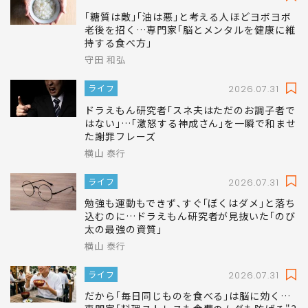
山下 慶子
2026.08.02
｢糖質は敵｣｢油は悪｣と考える人ほどヨボヨボ
老後を招く…専門家｢脳とメンタルを健康に維
持する食べ方｣
守田 和弘
ライフ
2026.07.31
ドラえもん研究者｢スネ夫はただのお調子者で
はない｣…｢激怒する神成さん｣を一瞬で和ませ
た謝罪フレーズ
横山 泰行
ライフ
2026.07.31
勉強も運動もできず､すぐ｢ぼくはダメ｣と落ち
込むのに…ドラえもん研究者が見抜いた｢のび
太の最強の資質｣
横山 泰行