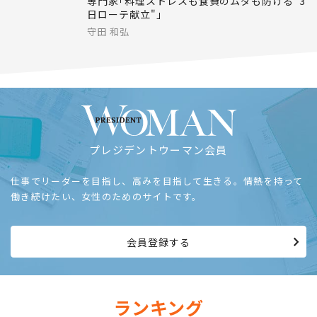
ライフ
2026.07.31
だから｢毎日同じものを食べる｣は脳に効く…
専門家｢料理ストレスも食費のムダも防げる"3
日ローテ献立"｣
守田 和弘
プレジデントウーマン会員
仕事でリーダーを目指し、高みを目指して生きる。情熱を持って
働き続けたい、女性のためのサイトです。
会員登録する