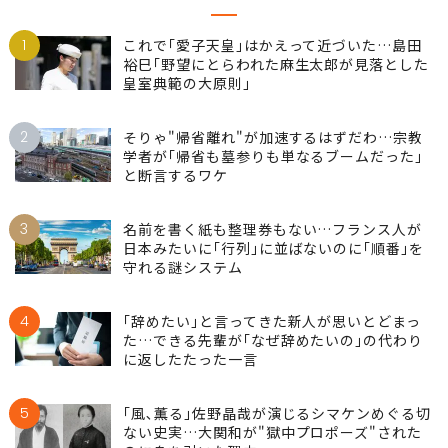
ランキング
1
これで｢愛子天皇｣はかえって近づいた…島田
裕巳｢野望にとらわれた麻生太郎が見落とした
皇室典範の大原則｣
2
そりゃ"帰省離れ"が加速するはずだわ…宗教
学者が｢帰省も墓参りも単なるブームだった｣
と断言するワケ
3
名前を書く紙も整理券もない…フランス人が
日本みたいに｢行列｣に並ばないのに｢順番｣を
守れる謎システム
4
｢辞めたい｣と言ってきた新人が思いとどまっ
た…できる先輩が｢なぜ辞めたいの｣の代わり
に返したたった一言