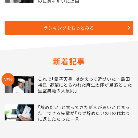
5
｢風､薫る｣佐野晶哉が演じるシマケンめぐる切
ない史実…大関和が"獄中プロポーズ"された
のに身を引いた理由
ランキングをもっとみる
新着記事
これで｢愛子天皇｣はかえって近づいた…島田
NEW
裕巳｢野望にとらわれた麻生太郎が見落とした
皇室典範の大原則｣
｢辞めたい｣と言ってきた新人が思いとどまっ
た…できる先輩が｢なぜ辞めたいの｣の代わり