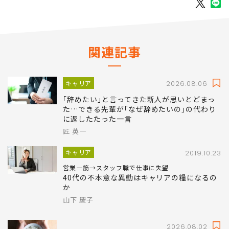
掲載： PRESIDENT WOMAN Online
関連記事
キャリア
2026.08.06
｢辞めたい｣と言ってきた新人が思いとどまっ
た…できる先輩が｢なぜ辞めたいの｣の代わり
に返したたった一言
匠 英一
キャリア
2019.10.23
営業一筋→スタッフ職で仕事に失望
40代の不本意な異動はキャリアの糧になるの
か